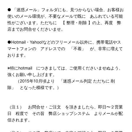
● 「迷惑メール」フォルダにも、見つからない場合、お客様お
使いのメール環境が、不要なメールで既に あふれている可能
性がございます。ただちに 【 整理・削除 】の上、再度 弊
店までお問合せくださいませ。
●Hotmail・Yahoo!などのフリーメール以外に、携帯電話やス
マートフォンの アドレスでの 「不着」 が、非常に増えて
おります。
※特にhotmail につきましては、ご使用くださいませぬよう、
強くお願い申し上げます。
（2015年10月頃より 「迷惑メール判定 ただちに 削
除」 となった模様です。）
（注１） お問合せ・ご注文 を頂きましたら、即日〜２営業
日 程度で その旨 弊店ショップシステム よりメールが配
信されます。