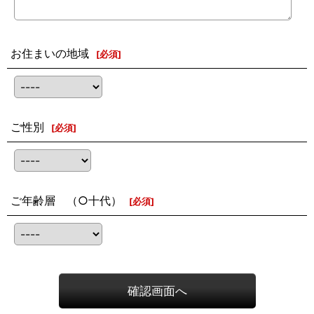
お住まいの地域
[
必須
]
ご性別
[
必須
]
ご年齢層 （○十代）
[
必須
]
確認画面へ