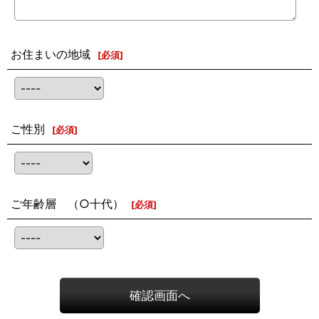
お住まいの地域
[
必須
]
ご性別
[
必須
]
ご年齢層 （○十代）
[
必須
]
確認画面へ