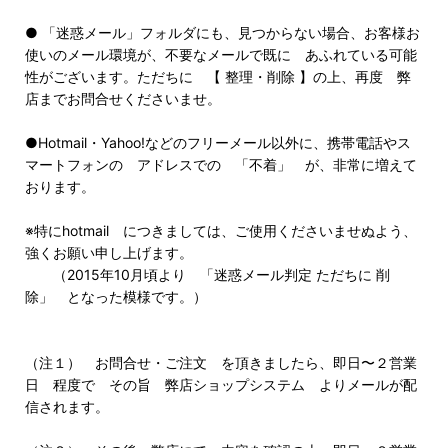
● 「迷惑メール」フォルダにも、見つからない場合、お客様お
使いのメール環境が、不要なメールで既に あふれている可能
性がございます。ただちに 【 整理・削除 】の上、再度 弊
店までお問合せくださいませ。
●Hotmail・Yahoo!などのフリーメール以外に、携帯電話やス
マートフォンの アドレスでの 「不着」 が、非常に増えて
おります。
※特にhotmail につきましては、ご使用くださいませぬよう、
強くお願い申し上げます。
（2015年10月頃より 「迷惑メール判定 ただちに 削
除」 となった模様です。）
（注１） お問合せ・ご注文 を頂きましたら、即日〜２営業
日 程度で その旨 弊店ショップシステム よりメールが配
信されます。