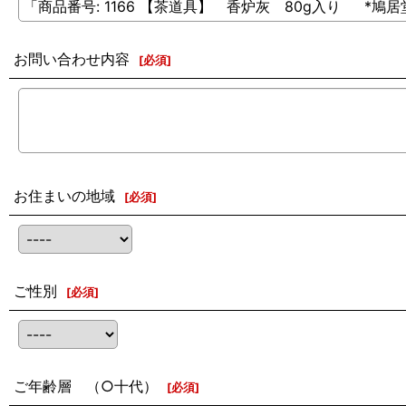
お問い合わせ内容
[
必須
]
お住まいの地域
[
必須
]
ご性別
[
必須
]
ご年齢層 （○十代）
[
必須
]