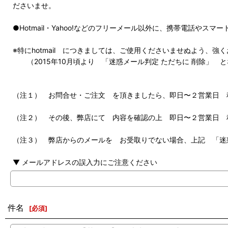
ださいませ。
●Hotmail・Yahoo!などのフリーメール以外に、携帯電話や
※特にhotmail につきましては、ご使用くださいませぬよう、強
（2015年10月頃より 「迷惑メール判定 ただちに 削除」 
（注１） お問合せ・ご注文 を頂きましたら、即日〜２営業日 
（注２） その後、弊店にて 内容を確認の上 即日〜２営業日 
（注３） 弊店からのメールを お受取りでない場合、上記 「迷
▼ メールアドレスの誤入力にご注意ください
件名
[
必須
]