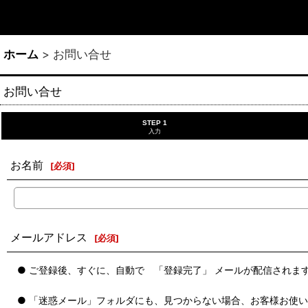
ホーム
>
お問い合せ
お問い合せ
STEP 1
入力
お名前
[
必須
]
メールアドレス
[
必須
]
● ご登録後、すぐに、自動で 「登録完了」 メールが配信されま
● 「迷惑メール」フォルダにも、見つからない場合、お客様お使