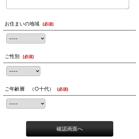
お住まいの地域
[
必須
]
ご性別
[
必須
]
ご年齢層 （○十代）
[
必須
]
確認画面へ