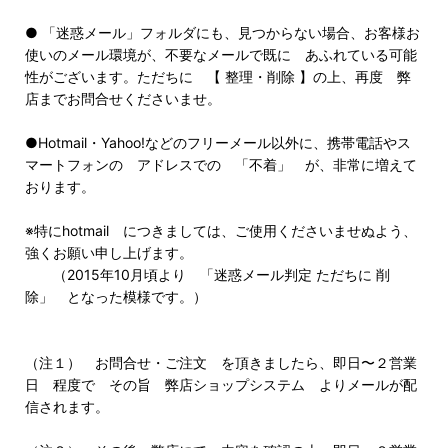
● 「迷惑メール」フォルダにも、見つからない場合、お客様お
使いのメール環境が、不要なメールで既に あふれている可能
性がございます。ただちに 【 整理・削除 】の上、再度 弊
店までお問合せくださいませ。
●Hotmail・Yahoo!などのフリーメール以外に、携帯電話やス
マートフォンの アドレスでの 「不着」 が、非常に増えて
おります。
※特にhotmail につきましては、ご使用くださいませぬよう、
強くお願い申し上げます。
（2015年10月頃より 「迷惑メール判定 ただちに 削
除」 となった模様です。）
（注１） お問合せ・ご注文 を頂きましたら、即日〜２営業
日 程度で その旨 弊店ショップシステム よりメールが配
信されます。