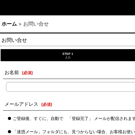
ホーム
>
お問い合せ
お問い合せ
STEP 1
入力
お名前
[
必須
]
メールアドレス
[
必須
]
● ご登録後、すぐに、自動で 「登録完了」 メールが配信されま
● 「迷惑メール」フォルダにも、見つからない場合、お客様お使