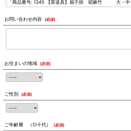
お問い合わせ内容
[
必須
]
お住まいの地域
[
必須
]
ご性別
[
必須
]
ご年齢層 （○十代）
[
必須
]