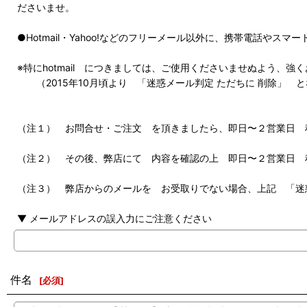
ださいませ。
●Hotmail・Yahoo!などのフリーメール以外に、携帯電話や
※特にhotmail につきましては、ご使用くださいませぬよう、強
（2015年10月頃より 「迷惑メール判定 ただちに 削除」 
（注１） お問合せ・ご注文 を頂きましたら、即日〜２営業日 
（注２） その後、弊店にて 内容を確認の上 即日〜２営業日 
（注３） 弊店からのメールを お受取りでない場合、上記 「迷
▼ メールアドレスの誤入力にご注意ください
件名
[
必須
]