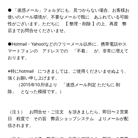
● 「迷惑メール」フォルダにも、見つからない場合、お客様お
使いのメール環境が、不要なメールで既に あふれている可能
性がございます。ただちに 【 整理・削除 】の上、再度 弊
店までお問合せくださいませ。
●Hotmail・Yahoo!などのフリーメール以外に、携帯電話やス
マートフォンの アドレスでの 「不着」 が、非常に増えて
おります。
※特にhotmail につきましては、ご使用くださいませぬよう、
強くお願い申し上げます。
（2015年10月頃より 「迷惑メール判定 ただちに 削
除」 となった模様です。）
（注１） お問合せ・ご注文 を頂きましたら、即日〜２営業
日 程度で その旨 弊店ショップシステム よりメールが配
信されます。