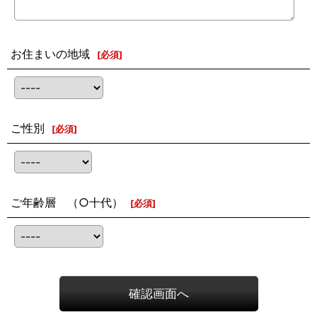
お住まいの地域
[
必須
]
ご性別
[
必須
]
ご年齢層 （○十代）
[
必須
]
確認画面へ