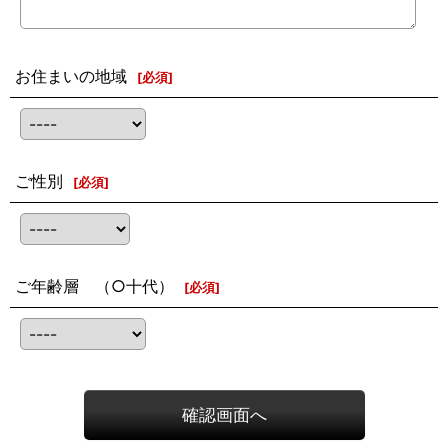
お住まいの地域
[
必須
]
ご性別
[
必須
]
ご年齢層 （○十代）
[
必須
]
確認画面へ