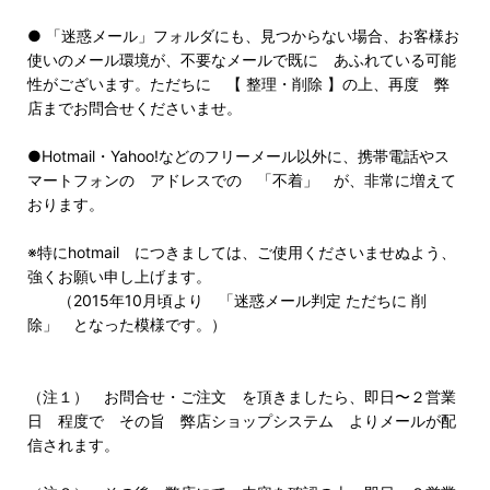
● 「迷惑メール」フォルダにも、見つからない場合、お客様お
使いのメール環境が、不要なメールで既に あふれている可能
性がございます。ただちに 【 整理・削除 】の上、再度 弊
店までお問合せくださいませ。
●Hotmail・Yahoo!などのフリーメール以外に、携帯電話やス
マートフォンの アドレスでの 「不着」 が、非常に増えて
おります。
※特にhotmail につきましては、ご使用くださいませぬよう、
強くお願い申し上げます。
（2015年10月頃より 「迷惑メール判定 ただちに 削
除」 となった模様です。）
（注１） お問合せ・ご注文 を頂きましたら、即日〜２営業
日 程度で その旨 弊店ショップシステム よりメールが配
信されます。