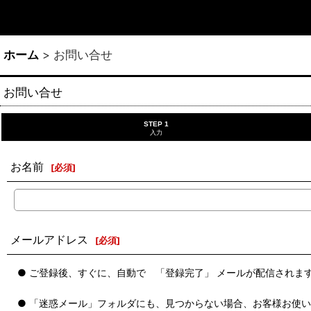
ホーム
>
お問い合せ
お問い合せ
STEP 1
入力
お名前
[
必須
]
メールアドレス
[
必須
]
● ご登録後、すぐに、自動で 「登録完了」 メールが配信されま
● 「迷惑メール」フォルダにも、見つからない場合、お客様お使