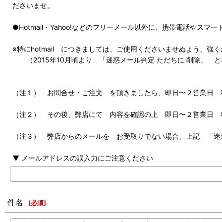
ださいませ。
●Hotmail・Yahoo!などのフリーメール以外に、携帯電話や
※特にhotmail につきましては、ご使用くださいませぬよう、強
（2015年10月頃より 「迷惑メール判定 ただちに 削除」 
（注１） お問合せ・ご注文 を頂きましたら、即日〜２営業日 
（注２） その後、弊店にて 内容を確認の上 即日〜２営業日 
（注３） 弊店からのメールを お受取りでない場合、上記 「迷
▼ メールアドレスの誤入力にご注意ください
件名
[
必須
]