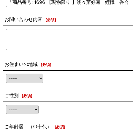
お問い合わせ内容
[
必須
]
お住まいの地域
[
必須
]
ご性別
[
必須
]
ご年齢層 （○十代）
[
必須
]