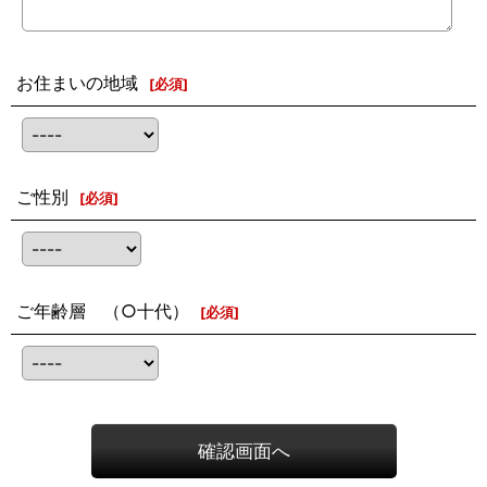
お住まいの地域
[
必須
]
ご性別
[
必須
]
ご年齢層 （○十代）
[
必須
]
確認画面へ