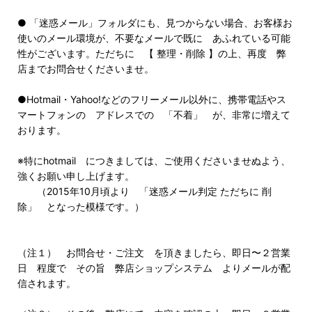
● 「迷惑メール」フォルダにも、見つからない場合、お客様お
使いのメール環境が、不要なメールで既に あふれている可能
性がございます。ただちに 【 整理・削除 】の上、再度 弊
店までお問合せくださいませ。
●Hotmail・Yahoo!などのフリーメール以外に、携帯電話やス
マートフォンの アドレスでの 「不着」 が、非常に増えて
おります。
※特にhotmail につきましては、ご使用くださいませぬよう、
強くお願い申し上げます。
（2015年10月頃より 「迷惑メール判定 ただちに 削
除」 となった模様です。）
（注１） お問合せ・ご注文 を頂きましたら、即日〜２営業
日 程度で その旨 弊店ショップシステム よりメールが配
信されます。