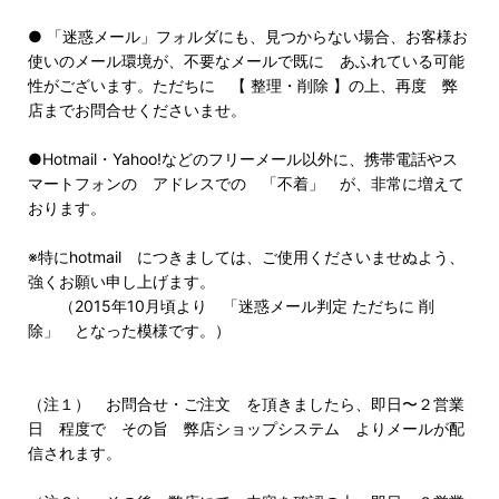
● 「迷惑メール」フォルダにも、見つからない場合、お客様お
使いのメール環境が、不要なメールで既に あふれている可能
性がございます。ただちに 【 整理・削除 】の上、再度 弊
店までお問合せくださいませ。
●Hotmail・Yahoo!などのフリーメール以外に、携帯電話やス
マートフォンの アドレスでの 「不着」 が、非常に増えて
おります。
※特にhotmail につきましては、ご使用くださいませぬよう、
強くお願い申し上げます。
（2015年10月頃より 「迷惑メール判定 ただちに 削
除」 となった模様です。）
（注１） お問合せ・ご注文 を頂きましたら、即日〜２営業
日 程度で その旨 弊店ショップシステム よりメールが配
信されます。