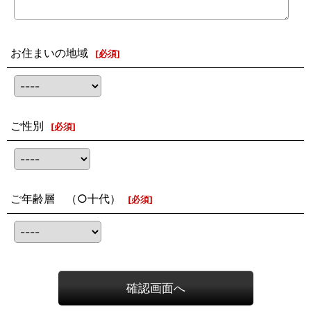
お住まいの地域
[
必須
]
ご性別
[
必須
]
ご年齢層 （○十代）
[
必須
]
確認画面へ