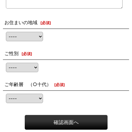
お住まいの地域
[
必須
]
ご性別
[
必須
]
ご年齢層 （○十代）
[
必須
]
確認画面へ