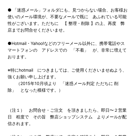
● 「迷惑メール」フォルダにも、見つからない場合、お客様お
使いのメール環境が、不要なメールで既に あふれている可能
性がございます。ただちに 【 整理・削除 】の上、再度 弊
店までお問合せくださいませ。
●Hotmail・Yahoo!などのフリーメール以外に、携帯電話やス
マートフォンの アドレスでの 「不着」 が、非常に増えて
おります。
※特にhotmail につきましては、ご使用くださいませぬよう、
強くお願い申し上げます。
（2015年10月頃より 「迷惑メール判定 ただちに 削
除」 となった模様です。）
（注１） お問合せ・ご注文 を頂きましたら、即日〜２営業
日 程度で その旨 弊店ショップシステム よりメールが配
信されます。