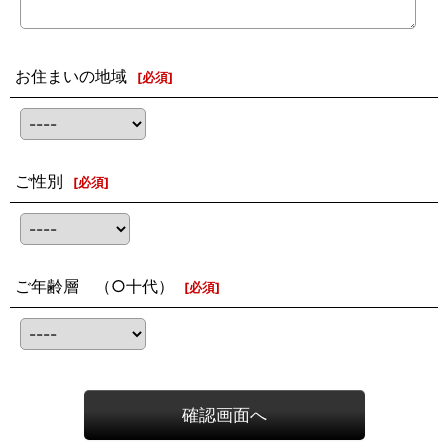
お住まいの地域
[
必須
]
ご性別
[
必須
]
ご年齢層 （○十代）
[
必須
]
確認画面へ