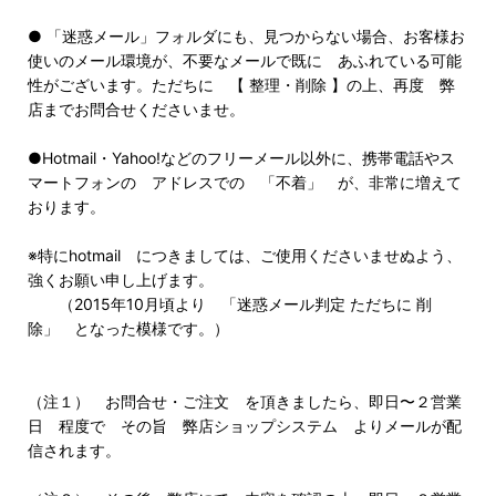
● 「迷惑メール」フォルダにも、見つからない場合、お客様お
使いのメール環境が、不要なメールで既に あふれている可能
性がございます。ただちに 【 整理・削除 】の上、再度 弊
店までお問合せくださいませ。
●Hotmail・Yahoo!などのフリーメール以外に、携帯電話やス
マートフォンの アドレスでの 「不着」 が、非常に増えて
おります。
※特にhotmail につきましては、ご使用くださいませぬよう、
強くお願い申し上げます。
（2015年10月頃より 「迷惑メール判定 ただちに 削
除」 となった模様です。）
（注１） お問合せ・ご注文 を頂きましたら、即日〜２営業
日 程度で その旨 弊店ショップシステム よりメールが配
信されます。