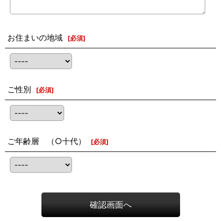
お住まいの地域
[
必須
]
ご性別
[
必須
]
ご年齢層 （○十代）
[
必須
]
確認画面へ