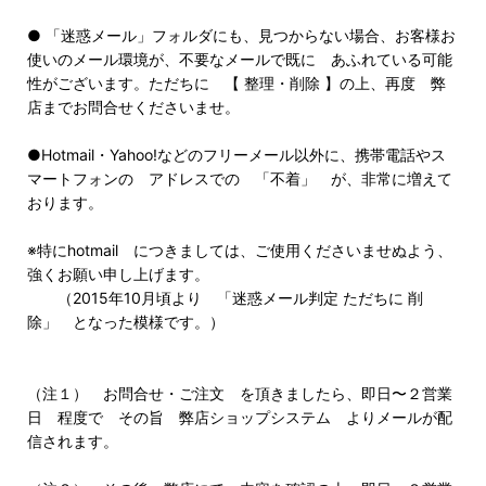
● 「迷惑メール」フォルダにも、見つからない場合、お客様お
使いのメール環境が、不要なメールで既に あふれている可能
性がございます。ただちに 【 整理・削除 】の上、再度 弊
店までお問合せくださいませ。
●Hotmail・Yahoo!などのフリーメール以外に、携帯電話やス
マートフォンの アドレスでの 「不着」 が、非常に増えて
おります。
※特にhotmail につきましては、ご使用くださいませぬよう、
強くお願い申し上げます。
（2015年10月頃より 「迷惑メール判定 ただちに 削
除」 となった模様です。）
（注１） お問合せ・ご注文 を頂きましたら、即日〜２営業
日 程度で その旨 弊店ショップシステム よりメールが配
信されます。