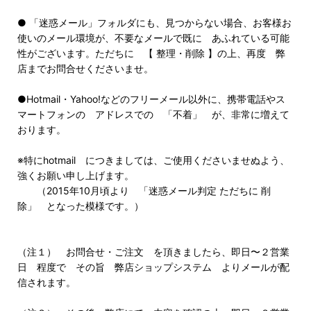
● 「迷惑メール」フォルダにも、見つからない場合、お客様お
使いのメール環境が、不要なメールで既に あふれている可能
性がございます。ただちに 【 整理・削除 】の上、再度 弊
店までお問合せくださいませ。
●Hotmail・Yahoo!などのフリーメール以外に、携帯電話やス
マートフォンの アドレスでの 「不着」 が、非常に増えて
おります。
※特にhotmail につきましては、ご使用くださいませぬよう、
強くお願い申し上げます。
（2015年10月頃より 「迷惑メール判定 ただちに 削
除」 となった模様です。）
（注１） お問合せ・ご注文 を頂きましたら、即日〜２営業
日 程度で その旨 弊店ショップシステム よりメールが配
信されます。