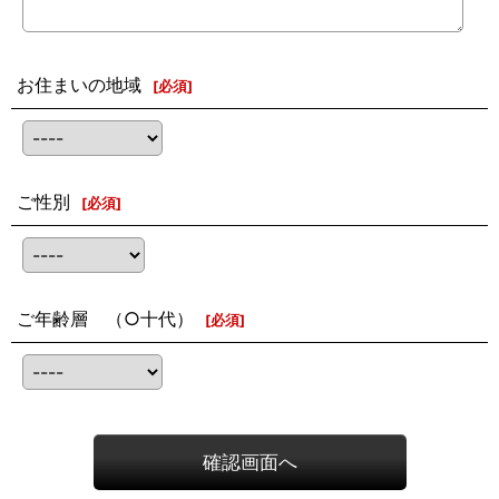
お住まいの地域
[
必須
]
ご性別
[
必須
]
ご年齢層 （○十代）
[
必須
]
確認画面へ