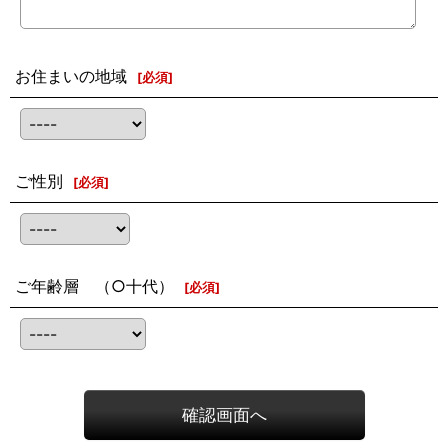
お住まいの地域
[
必須
]
ご性別
[
必須
]
ご年齢層 （○十代）
[
必須
]
確認画面へ