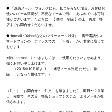
● 「迷惑メール」フォルダにも、見つからない場合、お客様お
使いのメール環境が、不要なメールで既に あふれている可能
性がございます。ただちに 【 整理・削除 】の上、再度 弊
店までお問合せくださいませ。
●Hotmail・Yahoo!などのフリーメール以外に、携帯電話やス
マートフォンの アドレスでの 「不着」 が、非常に増えて
おります。
※特にhotmail につきましては、ご使用くださいませぬよう、
強くお願い申し上げます。
（2015年10月頃より 「迷惑メール判定 ただちに 削
除」 となった模様です。）
（注１） お問合せ・ご注文 を頂きましたら、即日〜２営業
日 程度で その旨 弊店ショップシステム よりメールが配
信されます。