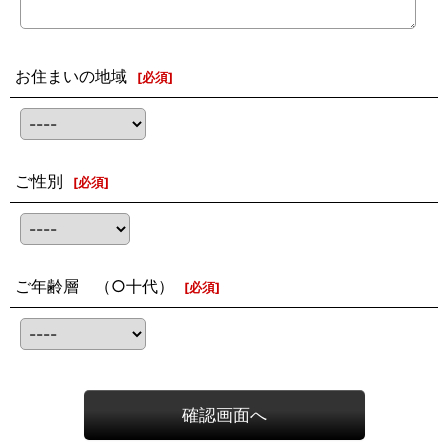
お住まいの地域
[
必須
]
ご性別
[
必須
]
ご年齢層 （○十代）
[
必須
]
確認画面へ