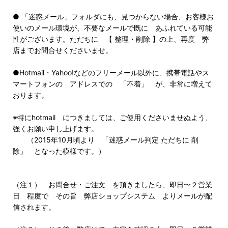
● 「迷惑メール」フォルダにも、見つからない場合、お客様お
使いのメール環境が、不要なメールで既に あふれている可能
性がございます。ただちに 【 整理・削除 】の上、再度 弊
店までお問合せくださいませ。
●Hotmail・Yahoo!などのフリーメール以外に、携帯電話やス
マートフォンの アドレスでの 「不着」 が、非常に増えて
おります。
※特にhotmail につきましては、ご使用くださいませぬよう、
強くお願い申し上げます。
（2015年10月頃より 「迷惑メール判定 ただちに 削
除」 となった模様です。）
（注１） お問合せ・ご注文 を頂きましたら、即日〜２営業
日 程度で その旨 弊店ショップシステム よりメールが配
信されます。