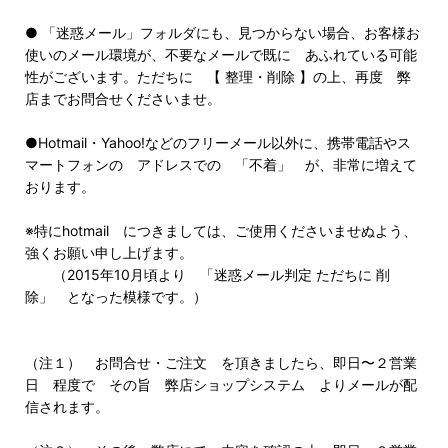
● 「迷惑メール」フォルダにも、見つからない場合、お客様お
使いのメール環境が、不要なメールで既に あふれている可能
性がございます。ただちに 【 整理・削除 】の上、再度 弊
店までお問合せくださいませ。
●Hotmail・Yahoo!などのフリーメール以外に、携帯電話やス
マートフォンの アドレスでの 「不着」 が、非常に増えて
おります。
※特にhotmail につきましては、ご使用くださいませぬよう、
強くお願い申し上げます。
（2015年10月頃より 「迷惑メール判定 ただちに 削
除」 となった模様です。）
（注１） お問合せ・ご注文 を頂きましたら、即日〜２営業
日 程度で その旨 弊店ショップシステム よりメールが配
信されます。