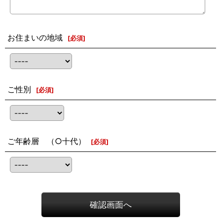
お住まいの地域
[
必須
]
ご性別
[
必須
]
ご年齢層 （○十代）
[
必須
]
確認画面へ