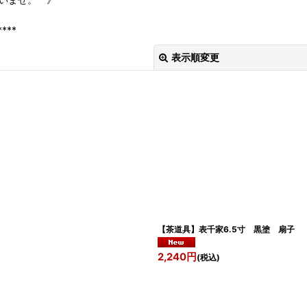
****
表示順変更
絞り込む
【茶道具】表千家6.5寸 黒
2,240
円
(税込)