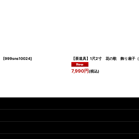
」
[
999sns10024
]
【茶道具】1尺2寸 花の歌 飾
7,990
円
(税込)