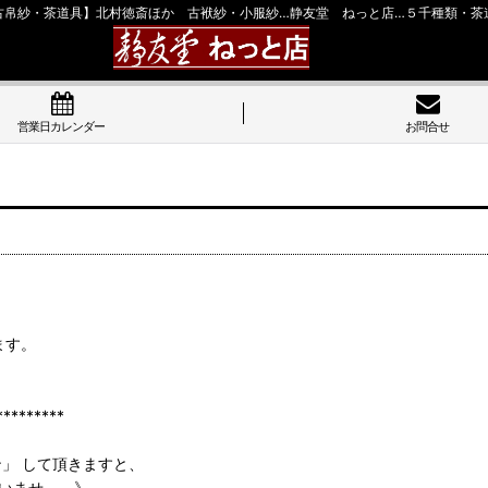
古帛紗・茶道具】北村徳斎ほか 古袱紗・小服紗…静友堂 ねっと店…５千種類・茶
営業日カレンダー
お問合せ
ます。
******
ン」 して頂きますと、
いませ。 》