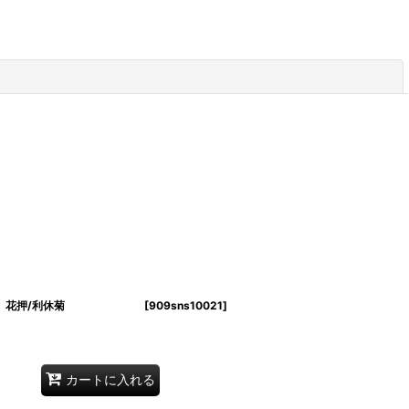
閉じる
塗 扇子 花押/利休菊
[
909sns10021
]
カートに入れる