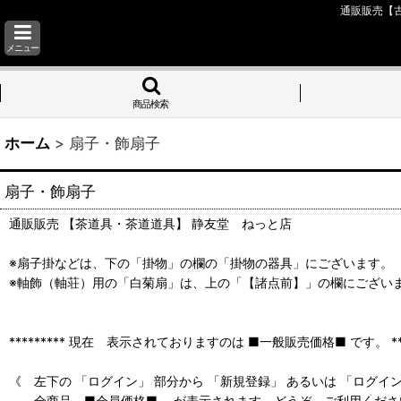
通販販売【
メニュー
商品検索
ホーム
>
扇子・飾扇子
扇子・飾扇子
通販販売 【茶道具・茶道道具】 静友堂 ねっと店
※扇子掛などは、下の「掛物」の欄の「掛物の器具」にございます。
※軸飾（軸荘）用の「白菊扇」は、上の「【諸点前】」の欄にござい
********* 現在 表示されておりますのは ■一般販売価格■ です。 ****
《 左下の 「ログイン」 部分から 「新規登録」 あるいは 「ログイ
全商品 ■会員価格■ が表示されます。どうぞ ご利用くださ