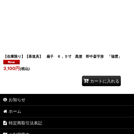
【在庫限り】【茶道具】 扇子 ６，５寸 黒塗 即中斎字形 「瑞雲
3,100
円
(税込)
カートに入れる
お知らせ
ホーム
特定商取引法表記