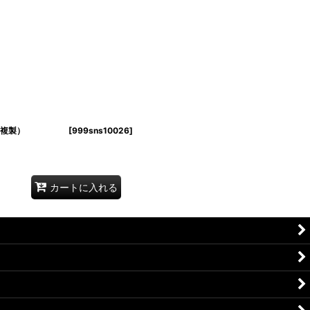
り扇子（複製）
[
999sns10026
]
カートに入れる