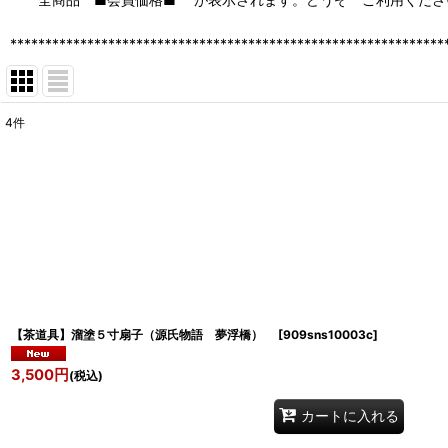
**************************************************************
4
件
表示数
:
並び順
:
【茶道具】溜塗５寸扇子（源氏物語 夢浮橋）
[
909sns10003c
]
3,500
円
(税込)
カートに入れる