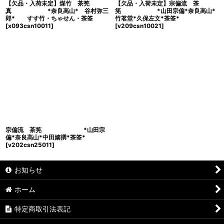
【欠品・入荷未定】煤竹 茶筅
【欠品・入荷未定】宗偏流 茶
真 *奈良高山* 谷村弥三
筅 *山田宗偏*奈良高山*
郎* すす竹・ちゃせん・茶筌
竹茗堂*久保左文*茶筌*
[
x093csn10011
]
[
v209csn10021
]
宗偏流 茶筅 *山田宗
偏*奈良高山*中田嬉撰*茶筌*
[
v202csn25011
]
お知らせ
ホーム
特定商取引法表記