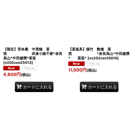
【限定】官休庵 中荒穂 茶
【茶道具】煤竹 数穂 茶
筅 武者小路千家*奈良
筅 *奈良高山*中田嬉撰
高山*中田嬉撰*茶筌
* 茶筌*
[
vx202csn10010
]
[
v202csn25013
]
11,000
円
(税込)
4,800
円
(税込)
カートに入れる
カートに入れる