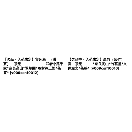
【欠品・入荷未定】官休庵 （濃
【欠品中・入荷未定】黒竹（紫竹）
茶） 茶筅 武者小路千
真 茶筅 *奈良高山*竹茗堂*久
家*奈良高山*翠華園*谷村弥三郎*茶
保左文*茶筌*
[
v009csn10016
]
筌*
[
v009csn10012
]