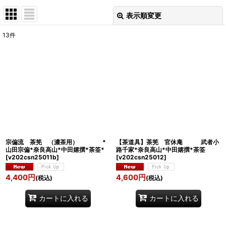
表示順変更
閉じる
13
件
表示数
:
並び順
:
絞り込む
宗偏流 茶筅 （濃茶用） *
【茶道具】茶筅 官休庵 武者小
山田宗偏*奈良高山*中田嬉撰*茶筌*
路千家*奈良高山*中田嬉撰*茶筌
[
v202csn25011b
]
[
v202csn25012
]
4,400
円
4,600
円
(税込)
(税込)
カートに入れる
カートに入れる