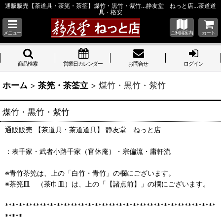
通販販売【茶道具・茶筅・茶筌】煤竹・黒竹・紫竹…静友堂 ねっと店…茶道道
具・格安
メニュー
ご利用案内
カート
商品検索
営業日カレンダー
お問合せ
ログイン
ホーム
>
茶筅・茶筌立
>
煤竹・黒竹・紫竹
煤竹・黒竹・紫竹
通販販売 【茶道具・茶道道具】 静友堂 ねっと店
：表千家・武者小路千家（官休庵）・宗偏流・庸軒流
※青竹茶筅は、上の「白竹・青竹」の欄にございます。
※茶筅皿 （茶巾皿）は、上の「【諸点前】」の欄にございます。
*************************************************************
*****