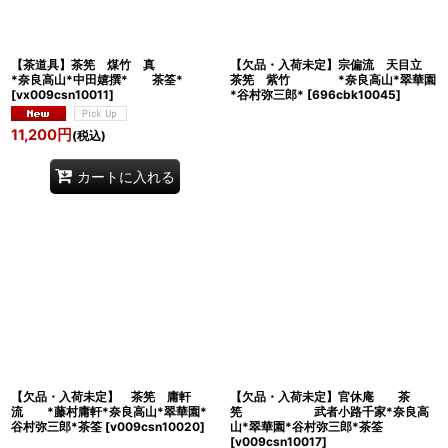
【茶道具】茶筅 煤竹 真
【欠品・入荷未定】宗偏流 天目立
*奈良高山*中田嬉撰* 茶筌*
茶筅 紫竹 *奈良高山*翠華園
[
vx009csn10011
]
*谷村弥三郎*
[
696cbk10045
]
11,200
円
(税込)
カートに入れる
【欠品・入荷未定】 茶筅 庸軒
【欠品・入荷未定】官休庵 茶
流 *藤村庸軒*奈良高山*翠華園*
筅 武者小路千家*奈良高
谷村弥三郎*茶筌
[
v009csn10020
]
山*翠華園*谷村弥三郎*茶筌
[
v009csn10017
]