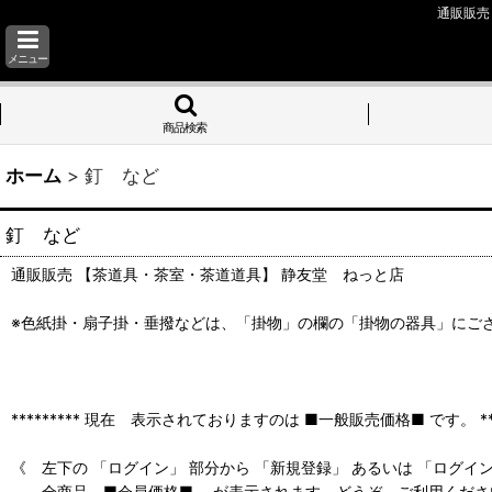
通販販売
メニュー
商品検索
ホーム
>
釘 など
釘 など
通販販売 【茶道具・茶室・茶道道具】 静友堂 ねっと店
※色紙掛・扇子掛・垂撥などは、「掛物」の欄の「掛物の器具」にご
********* 現在 表示されておりますのは ■一般販売価格■ です。 ****
《 左下の 「ログイン」 部分から 「新規登録」 あるいは 「ログイ
全商品 ■会員価格■ が表示されます。どうぞ ご利用くださ