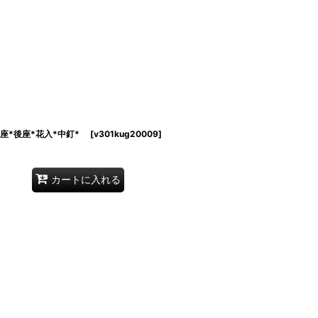
座*後座*花入*中釘*
[
v301kug20009
]
カートに入れる