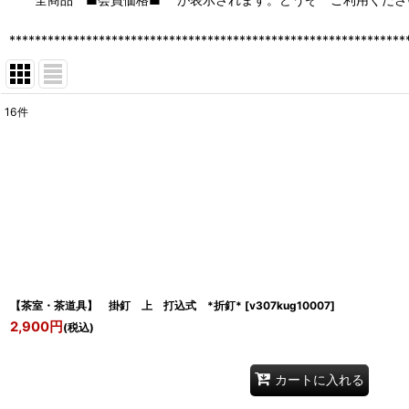
**************************************************************
16
件
表示数
:
並び順
:
【茶室・茶道具】 掛釘 上 打込式 *折釘*
[
v307kug10007
]
2,900
円
(税込)
カートに入れる