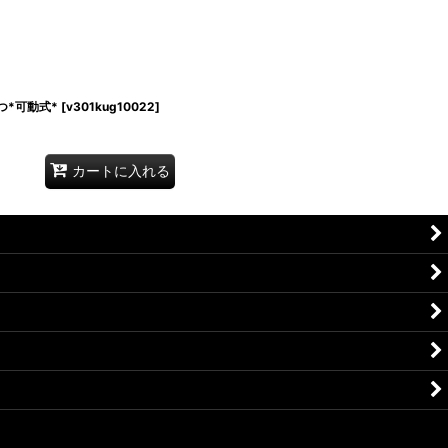
つ*可動式*
[
v301kug10022
]
カートに入れる