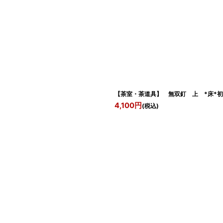
【茶室・茶道具】 無双釘 上 *床*初
4,100
円
(税込)