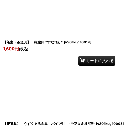
【茶室・茶道具】 御簾釘 *すだれ釘*
[
v301kug10014
]
1,600
円
(税込)
カートに入れる
【茶道具】 うずくまる金具 パイプ付 *掛花入金具*蹲*
[
v301kug10003
]