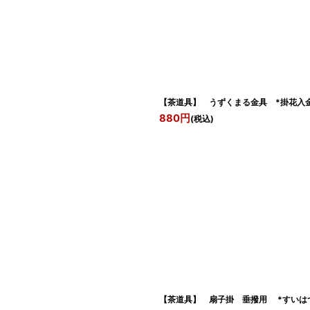
【茶道具】 うずくまる金具 *掛花入金
880
円
(税込)
【茶道具】 扇子掛 垂撥用 *すいは