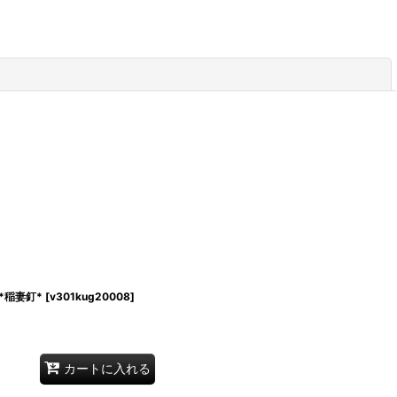
閉じる
*稲妻釘*
[
v301kug20008
]
カートに入れる