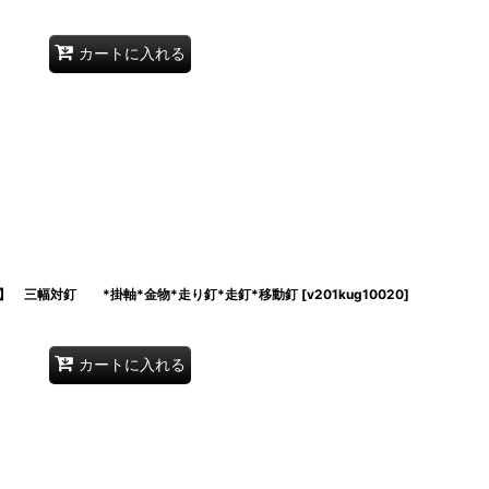
カートに入れる
】 三幅対釘 *掛軸*金物*走り釘*走釘*移動釘
[
v201kug10020
]
カートに入れる