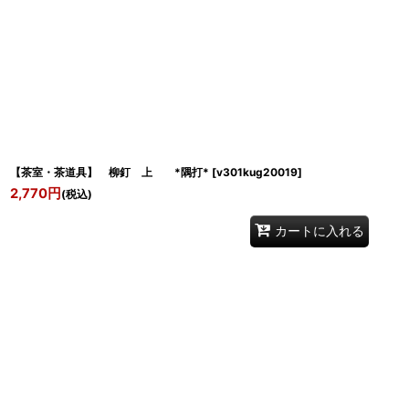
【茶室・茶道具】 柳釘 上 *隅打*
[
v301kug20019
]
2,770
円
(税込)
カートに入れる