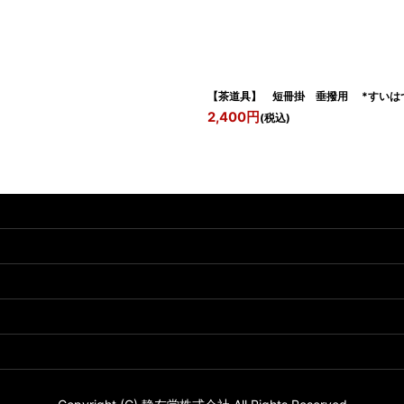
【茶道具】 短冊掛 垂撥用 *すいは
2,400
円
(税込)