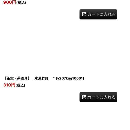
900
円
(税込)
カートに入れる
【茶室・茶道具】 水屋竹釘 *
[
v207kug10001
]
310
円
(税込)
カートに入れる