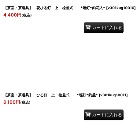
【茶室・茶道具】 花ひる釘 上 栓差式 *蛭釘*釣花入*
[
v301kug10010
]
4,400
円
(税込)
カートに入れる
【茶室・茶道具】 ひる釘 上 栓差式 *蛭釘*釣釜*
[
v301kug10011
]
6,100
円
(税込)
カートに入れる