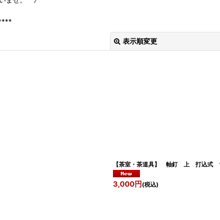
****
表示順変更
絞り込む
【茶室・茶道具】 軸釘 上 打込式 
3,000
円
(税込)