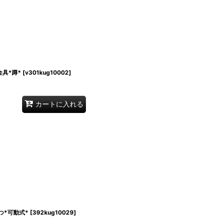
具*蹲*
[
v301kug10002
]
カートに入れる
つ*可動式*
[
392kug10029
]