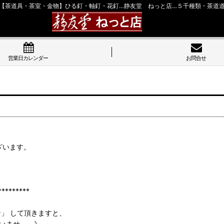
【茶道具・茶室・金物】ひる釘・軸釘・花釘…静友堂 ねっと店…５千種類・茶道
営業日カレンダー
お問合せ
ざいます。
******
ン」 して頂きますと、
いませ。 》