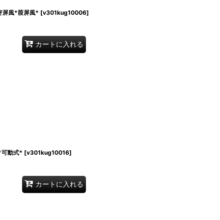
屏風*葭屏風*
[
v301kug10006
]
カートに入れる
*可動式*
[
v301kug10016
]
カートに入れる