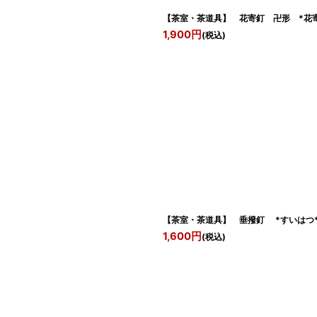
【茶室・茶道具】 花寄釘 卍形 *花寄
1,900
円
(税込)
【茶室・茶道具】 垂撥釘 *すいはつ
1,600
円
(税込)