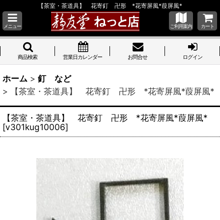
【茶室・茶道具】 花寄釘 卍形 *花寄屏風*葭屏風*
メニュー
ご利用案内
カート
商品検索
営業日カレンダー
お問合せ
ログイン
ホーム
>
釘 など
>
【茶室・茶道具】 花寄釘 卍形 *花寄屏風*葭屏風*
【茶室・茶道具】 花寄釘 卍形 *花寄屏風*葭屏風*
[
v301kug10006
]