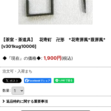
【茶室・茶道具】 花寄釘 卍形 *花寄屏風*葭屏風*
[
v301kug10006
]
1,900
円
◆『現在』の価格◆
:
(税込)
注文可・入荷まち
Facebookでシェア
数量
:
返品特約に関する重要事項