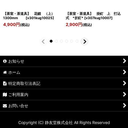
【茶室・茶道具】 花鎖 （上）
【茶室・茶道具】 掛釘 上 打込
1300mm
[
v301kug10025
]
式 *折釘*
[
v307kug10007
]
4,900
円
2,900
円
(税込)
(税込)
お知らせ
ホーム
特定商取引法表記
ご利用案内
お問い合せ
Copyright (C) 静友堂株式会社 All Rights Reserved