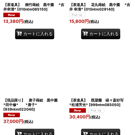
【茶道具】 桐竹蒔絵 黒中棗 *吉
【茶道具】 花丸蒔絵 黒中棗 *吉
井幸清*
[
010ntm085150
]
井 幸清*
[
010ntm029140
]
13,380
円
15,800
円
(税込)
(税込)
カートに入れる
カートに入れる
【現品限り】 唐子蒔絵 黒中棗
【茶道具】 既望棗 碌々斎好写
*田中修* *唐子*
*松浦芳光*
[
999ntm085050
]
[
939ntm022040
]
30,400
円
(税込)
37,000
円
(税込)
カートに入れる
カートに入れる