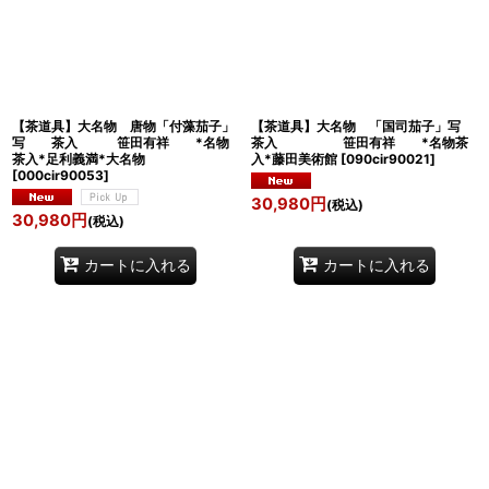
【茶道具】大名物 唐物「付藻茄子」
【茶道具】大名物 「国司茄子」写
写 茶入 笹田有祥 *名物
茶入 笹田有祥 *名物茶
茶入*足利義満*大名物
入*藤田美術館
[
090cir90021
]
[
000cir90053
]
30,980
円
(税込)
30,980
円
(税込)
カートに入れる
カートに入れる