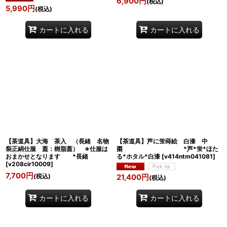
6,900
円
(税込)
5,990
円
(税込)
カートに入れる
カートに入れる
【茶道具】大海 茶入 （長緒 名物
【茶道具】芦に蛍蒔絵 白漆 中
裂正絹仕服 蓋：樹脂蓋） ※仕服は
棗 *芦*蛍*ほた
おまかせとなります *長緒
る*ホタル*白漆
[
v414ntm041081
]
[
v208cir10009
]
7,700
円
(税込)
21,400
円
(税込)
カートに入れる
カートに入れる