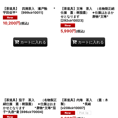
【茶道具】 四滴茶入 瀬戸釉 *
【茶道具】文琳 茶入 （名物裂正絹
宇田佐平*
[
999cir10011
]
仕服 蓋：樹脂蓋） ※仕服はおまか
せとなります 唐物*文琳*
[
292cir10023
]
10,200
円
(税込)
5,990
円
(税込)
カートに入れる
カートに入れる
【茶道具】茄子 茶入 （名物裂正
【茶道具】内海 茶入 （蓋：木
絹仕服 蓋：樹脂蓋） ※仕服はおま
製） *長緒
かせとなります *唐物*文琳*茄
[
v208cir10007
]
子*丸壺*壷
[
696cir70004
]