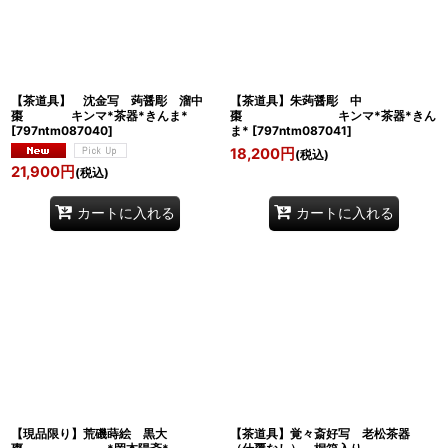
【茶道具】 沈金写 蒟醤彫 溜中
【茶道具】朱蒟醤彫 中
棗 キンマ*茶器*きんま*
棗 キンマ*茶器*きん
[
797ntm087040
]
ま*
[
797ntm087041
]
18,200
円
(税込)
21,900
円
(税込)
カートに入れる
カートに入れる
【現品限り】荒磯蒔絵 黒大
【茶道具】覚々斎好写 老松茶器