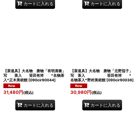
カートに入れる
カートに入れる
【茶道具】大名物 唐物「有明肩衝」
【茶道具】大名物 唐物「北野茄子」
写 茶入 笹田有祥 *名物茶
写 茶入 笹田有祥 *
入*正木美術館
[
090cir90044
]
名物茶入*野村美術館
[
090cir90036
]
31,480
円
30,980
円
(税込)
(税込)
カートに入れる
カートに入れる