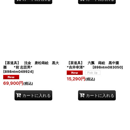
【茶道具】 沈金 唐松蒔絵 黒大
【茶道具】 六瓢 蒔絵 黒中棗
棗 *前 志芸男*
*吉井幸清*
[
898ntm083050
]
[
898ntm049924
]
15,290
円
(税込)
69,900
円
(税込)
カートに入れる
カートに入れる