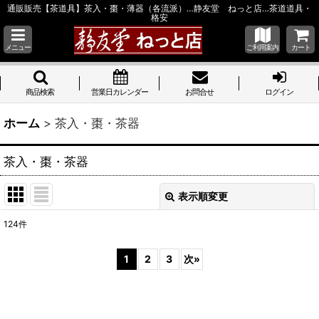
通販販売【茶道具】茶入・棗・薄器（各流派）…静友堂 ねっと店…茶道道具・
格安
メニュー
ご利用案内
カート
商品検索
営業日カレンダー
お問合せ
ログイン
ホーム
>
茶入・棗・茶器
茶入・棗・茶器
表示順変更
閉じる
124
件
サブカテゴリ
:
1
2
3
次
»
表示数
:
並び順
: