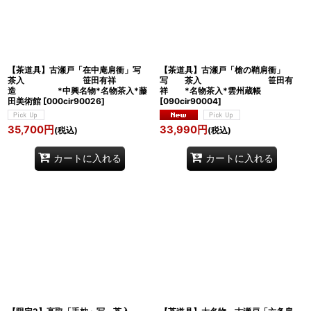
【茶道具】古瀬戸「在中庵肩衝」写
【茶道具】古瀬戸「槍の鞘肩衝」
茶入 笹田有祥
写 茶入 笹田有
造 *中興名物*名物茶入*藤
祥 *名物茶入*雲州蔵帳
田美術館
[
000cir90026
]
[
090cir90004
]
35,700
円
33,990
円
(税込)
(税込)
カートに入れる
カートに入れる