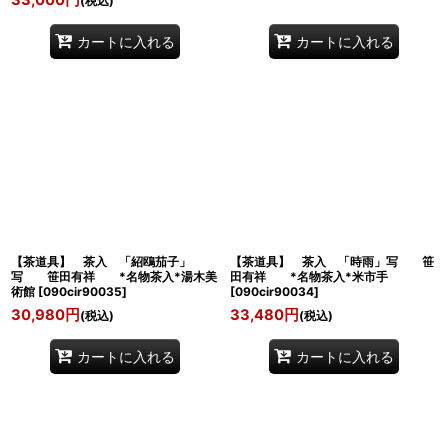
33,000
円
(税込)
カートに入れる
カートに入れる
【茶道具】 茶入 「紹鴎茄子」
【茶道具】 茶入 「時雨」写 笹
写 笹田有祥 *名物茶入*湯木美
田有祥 *名物茶入*米市手
術館
[
090cir90035
]
[
090cir90034
]
30,980
円
33,480
円
(税込)
(税込)
カートに入れる
カートに入れる