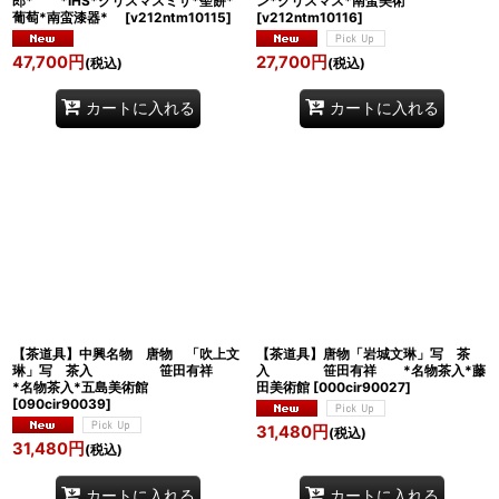
郎* *IHS*クリスマスミサ*聖餅*
ン*クリスマス*南蛮美術
葡萄*南蛮漆器*
[
v212ntm10115
]
[
v212ntm10116
]
47,700
円
27,700
円
(税込)
(税込)
カートに入れる
カートに入れる
【茶道具】中興名物 唐物 「吹上文
【茶道具】唐物「岩城文琳」写 茶
琳」写 茶入 笹田有祥
入 笹田有祥 *名物茶入*藤
*名物茶入*五島美術館
田美術館
[
000cir90027
]
[
090cir90039
]
31,480
円
(税込)
31,480
円
(税込)
カートに入れる
カートに入れる