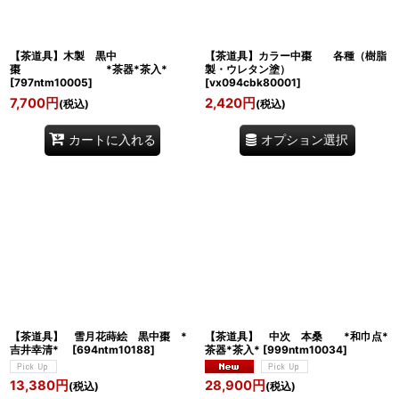
【茶道具】木製 黒中
【茶道具】カラー中棗 各種（樹脂
棗 *茶器*茶入*
製・ウレタン塗）
[
797ntm10005
]
[
vx094cbk80001
]
7,700
円
2,420
円
(税込)
(税込)
オプション選択
カートに入れる
【茶道具】 雪月花蒔絵 黒中棗 *
【茶道具】 中次 本桑 *和巾点*
吉井幸清*
[
694ntm10188
]
茶器*茶入*
[
999ntm10034
]
13,380
円
28,900
円
(税込)
(税込)