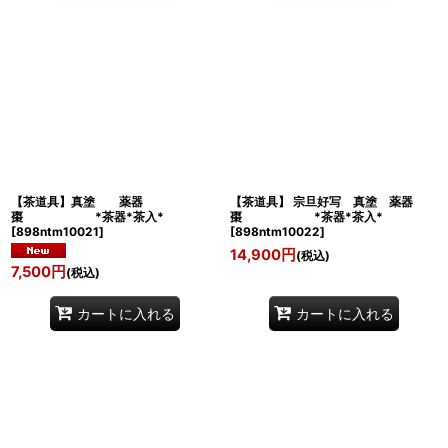
【茶道具】真塗 薬器
【茶道具】 宗旦好写 真塗 薬器
棗 *茶器*茶入*
棗 *茶器*茶入*
[
898ntm10021
]
[
898ntm10022
]
14,900
円
(税込)
7,500
円
(税込)
カートに入れる
カートに入れる