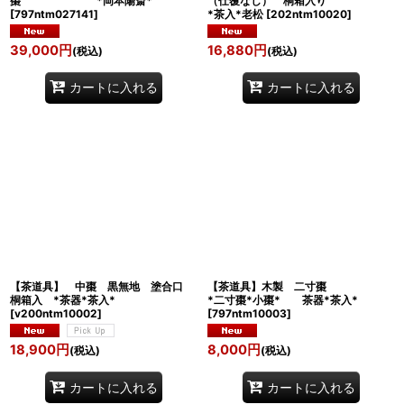
棗 *岡本陽斎*
（仕覆なし） 桐箱入り
[
797ntm027141
]
*茶入*老松
[
202ntm10020
]
39,000
円
16,880
円
(税込)
(税込)
カートに入れる
カートに入れる
【茶道具】 中棗 黒無地 塗合口
【茶道具】木製 二寸棗
桐箱入 *茶器*茶入*
*二寸棗*小棗* 茶器*茶入*
[
v200ntm10002
]
[
797ntm10003
]
18,900
円
8,000
円
(税込)
(税込)
カートに入れる
カートに入れる