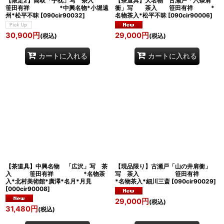
【限定2】高取「手枕」写 茶入
【茶道具】大名物 古瀬戸「六条肩
笹田有祥 *中興名物*小堀遠
衝」写 茶入 笹田有祥 *
州*松平不昧
[
090cir90032
]
名物茶入*松平不昧
[
090cir90006
]
30,900
円
29,000
円
(税込)
(税込)
カートに入れる
カートに入れる
【茶道具】中興名物 「広沢」写 茶
【現品限り】古瀬戸「山の井肩衝」
入 笹田有祥 *名物茶
写 茶入 笹田有祥
入*北村美術館*廣澤*名月*月見
*名物茶入*細川三斎
[
090cir90029
]
[
000cir90008
]
29,000
円
(税込)
31,480
円
(税込)