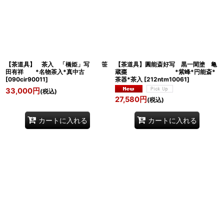
【茶道具】 茶入 「橋姫」写 笹
【茶道具】圓能斎好写 黒一閑塗 亀
田有祥 *名物茶入*真中古
蔵棗 *紫峰*円能斎*
[
090cir90011
]
茶器*茶入
[
212ntm10061
]
33,000
円
(税込)
27,580
円
(税込)
カートに入れる
カートに入れる