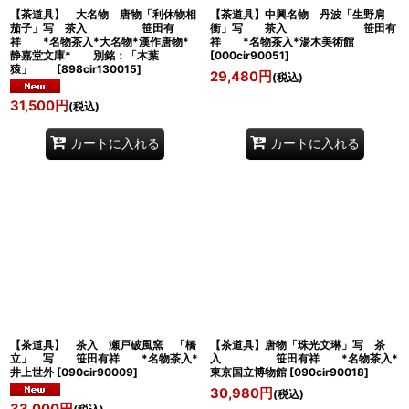
【茶道具】 大名物 唐物「利休物相
【茶道具】中興名物 丹波「生野肩
茄子」写 茶入 笹田有
衝」写 茶入 笹田有
祥 *名物茶入*大名物*漢作唐物*
祥 *名物茶入*湯木美術館
静嘉堂文庫* 別銘：「木葉
[
000cir90051
]
猿」
[
898cir130015
]
29,480
円
(税込)
31,500
円
(税込)
カートに入れる
カートに入れる
【茶道具】 茶入 瀬戸破風窯 「橋
【茶道具】唐物「珠光文琳」写 茶
立」 写 笹田有祥 *名物茶入*
入 笹田有祥 *名物茶入*
井上世外
[
090cir90009
]
東京国立博物館
[
090cir90018
]
30,980
円
(税込)