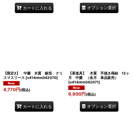
オプション選択
カートに入れる
【限定3】 中棗 木質 銀箔 クリ
【茶道具】 木質 手描き蒔絵 12ヶ
スマスリース
[
v414ntm042070
]
月 中棗 （各月 単品販売）
[
v414ntm042071
]
4,770
円
(税込)
9,900
円
(税込)
オプション選択
カートに入れる