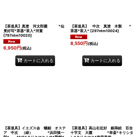
【茶道具】真塗 河太郎棗 *仙
【茶道具】 中次 真塗 木製 *
叟好写*茶器*茶入*河童
茶器*茶入*
[
297ntm10024
]
[
797ntm10020
]
8,550
円
(税込)
6,950
円
(税込)
カートに入れる
カートに入れる
【茶道具】イエズス会 螺鈿 オステ
【茶道具】高山右近好 銀蒔絵 百合
ア 中次 （緑） *浜田慎一
十字文 大棗 *幸斎*キリシタ