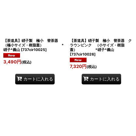
絞り込む
【茶道具】硝子製 極小 替茶器
【茶道具】硝子製 極小 替茶器 ク
（極小サイズ・樹脂蓋） *
ラウンピンク （小サイズ・樹脂
硝子*義山
[
737cir10025
]
蓋） *硝子*義山
[
737cir10026
]
3,490
円
(税込)
7,320
円
(税込)
カートに入れる
カートに入れる