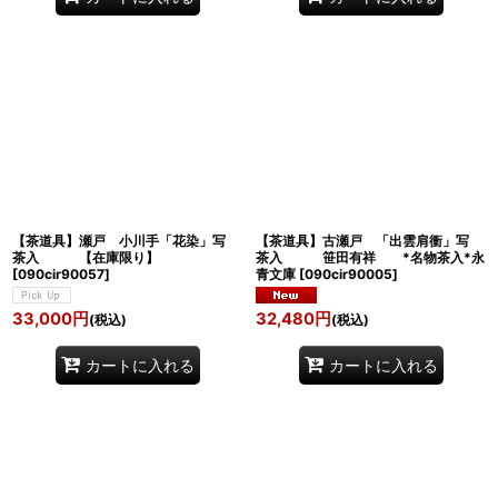
【茶道具】瀬戸 小川手「花染」写
【茶道具】古瀬戸 「出雲肩衝」写
茶入 【在庫限り】
茶入 笹田有祥 *名物茶入*永
[
090cir90057
]
青文庫
[
090cir90005
]
33,000
円
32,480
円
(税込)
(税込)
カートに入れる
カートに入れる