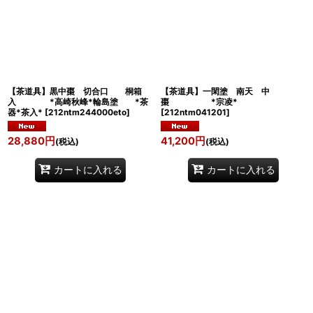
【茶道具】黒中棗 切合口 桐箱
【茶道具】一閑塗 南天 中
入 *高崎秋峰*輪島塗 *茶
棗 *宗凌*
器*茶入*
[
212ntm244000eto
]
[
212ntm041201
]
28,880
円
41,200
円
(税込)
(税込)
カートに入れる
カートに入れる