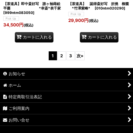
【茶道具】即中斎好写 誰ヶ袖蒔絵
【茶道具】 認得斎好写 折撓 柳棗
平棗 *幸斎*表千家
*竹澤紫峰*
[
010ntm020290
]
[
999ntm083050
]
29,900
円
(税込)
34,500
円
(税込)
カートに入れる
カートに入れる
1
2
3
次
»
お知らせ
ホーム
特定商取引法表記
ご利用案内
お問い合せ