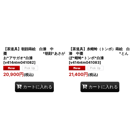
【茶道具】朝顔蒔絵 白漆 中
【茶道具】糸蜻蛉（トンボ）蒔絵 白
棗 *朝顔*あさが
漆 中棗 *とん
お*アサガオ*白漆
ぼ*蜻蛉*トンボ*白漆
[
v414ntm041082
]
[
v414ntm041083
]
20,900
円
21,400
円
(税込)
(税込)
カートに入れる
カートに入れる