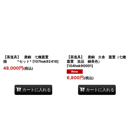
【茶道具】 唐銅 七種蓋置
【茶道具】 唐銅 火舎 蓋置（七種
揃 *セット*
[
107hok92418
]
蓋置 並品 鍋長色）
[
104hok90001
]
48,000
円
(税込)
6,800
円
(税込)
カートに入れる
カートに入れる