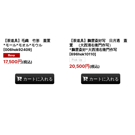
【茶道具】毛織 竹形 蓋置
【茶道具】鵬雲斎好写 日月透 蓋
*モール*モオル*モウル
置 （大西清右衛門作写）
[
006hok92409
]
*鵬雲斎好*大西清右衛門作写
[
696hok10110
]
17,500
円
(税込)
20,500
円
(税込)
カートに入れる
カートに入れる