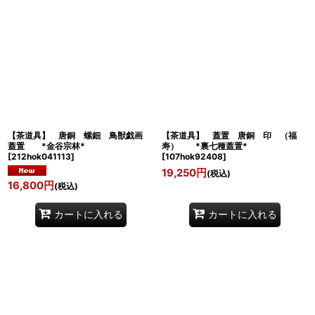
【茶道具】 唐銅 螺鈿 鳥獣戯画
【茶道具】 蓋置 唐銅 印 （福
蓋置 *金谷宗林*
寿） *裏七種蓋置*
[
212hok041113
]
[
107hok92408
]
19,250
円
(税込)
16,800
円
(税込)
カートに入れる
カートに入れる