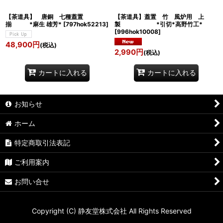
【茶道具】 唐銅 七種蓋置
【茶道具】蓋置 竹 風炉用 上
揃 *麻生 雄芳*
[
797hok52213
]
製 *引切*高野竹工*
[
996hok10008
]
48,900
円
(税込)
2,990
円
(税込)
カートに入れる
カートに入れる
お知らせ
ホーム
特定商取引法表記
ご利用案内
お問い合せ
Copyright (C) 静友堂株式会社 All Rights Reserved