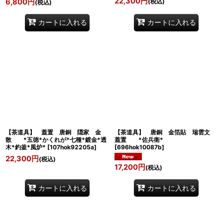
22,300
円
(税込)
6,800
円
(税込)
カートに入れる
カートに入れる
【茶道具】 蓋置 唐銅 隠家 金
【茶道具】 唐銅 金箔貼 瑞雲文
散 *五徳*かくれが*七種*鍍金*透
蓋置 *佐兵衛*
木*釣釜*風炉*
[
107hok92205a
]
[
696hok10087b
]
22,300
円
(税込)
17,200
円
(税込)
カートに入れる
カートに入れる