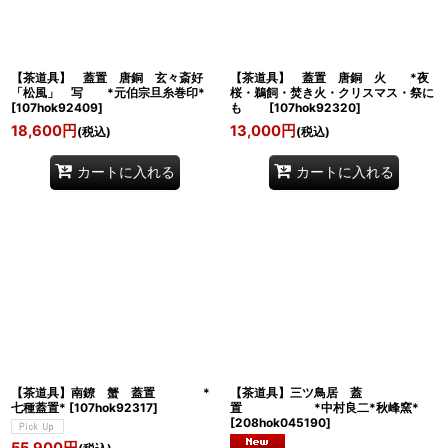
【茶道具】 蓋置 唐銅 玄々斎好
【茶道具】 蓋置 唐銅 火 *夜
「松風」 写 *元伯宗旦糸巻印*
桜・鵜飼・焚き火・クリスマス・祭に
[
107hok92409
]
も
[
107hok92320
]
18,600
円
13,000
円
(税込)
(税込)
カートに入れる
カートに入れる
【茶道具】南鐐 蟹 蓋置 *
【茶道具】三ツ鳥居 蓋
七種蓋置*
[
107hok92317
]
置 *中村良二*秋峰窯*
[
208hok045190
]
55,900
円