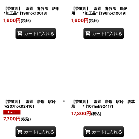
【茶道具】 蓋置 青竹風 炉用
【茶道具】 蓋置 青竹風 風炉
*加工品*
[
196hok10018
]
用 *加工品*
[
196hok10019
]
1,600
円
1,600
円
(税込)
(税込)
カートに入れる
カートに入れる
【茶道具】 蓋置 唐銅 駅鈴 *
【茶道具】 蓋置 唐銅 駅鈴 唐草
[
v207hok92416
]
彫 *
[
107hok92417
]
17,300
円
(税込)
7,700
円
(税込)
カートに入れる
カートに入れる