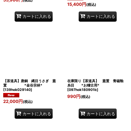
(税込)
15,400
円
(税込)
カートに入れる
カートに入れる
【茶道具】唐銅 縄目うさぎ 蓋
在庫限り【茶道具】 蓋置 青磁釉
置 *金谷宗林*
糸目 *お稽古用*
[
139hok029140
]
[
097hok180901b
]
990
円
(税込)
22,000
円
(税込)
カートに入れる
カートに入れる