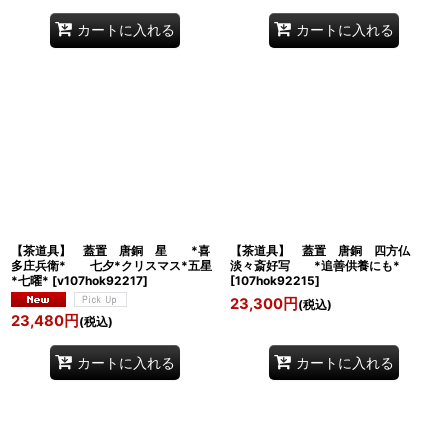
カートに入れる
カートに入れる
【茶道具】 蓋置 唐銅 星 *喜
【茶道具】 蓋置 唐銅 四方仏
多庄兵衛* 七夕*クリスマス*五星
淡々斎好写 *追善供養にも*
*七曜*
[
v107hok92217
]
[
107hok92215
]
23,300
円
(税込)
23,480
円
(税込)
カートに入れる
カートに入れる