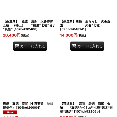
【茶道具】 蓋置 唐銅 火舎香炉
【茶道具】唐銅 金ちらし 火舎蓋
五稜 （特上） *穂屋*七種*台子
置 火舎*七種
*長板*
[
107hok92406
]
[
595hok048141
]
20,400
円
14,000
円
(税込)
(税込)
カートに入れる
カートに入れる
唐銅 五徳 蓋置（七種蓋置 並品
【茶道具】 蓋置 唐銅 隠家 虫
鍋長色）
[
104hok90004
]
喰 *五徳*かくれが*七種*透木*釣
釜*風炉*
[
107hok92205b
]