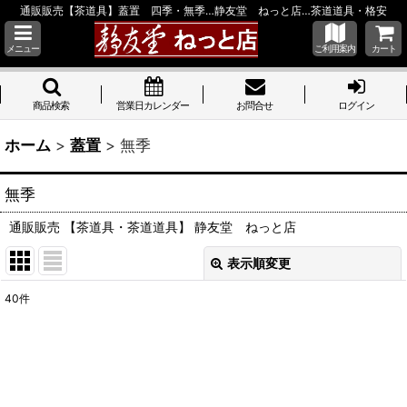
通販販売【茶道具】蓋置 四季・無季…静友堂 ねっと店…茶道道具・格安
メニュー
ご利用案内
カート
商品検索
営業日カレンダー
お問合せ
ログイン
ホーム
>
蓋置
>
無季
無季
通販販売 【茶道具・茶道道具】 静友堂 ねっと店
表示順変更
閉じる
40
件
表示数
:
並び順
: