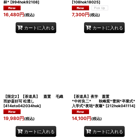
林*
[
994hok92108
]
[
108hok18025
]
16,480
円
7,300
円
(税込)
(税込)
カートに入れる
カートに入れる
【限定2】【茶道具】 蓋置 毛織
【茶道具】夜学 蓋置
而妙斎好写 松透し
*中村良二* 秋峰窯*雪洞*卒業式*
[
414eto042034hok
]
入学式*夜咄*夜噺*
[
212hok041114
]
19,980
円
14,100
円
(税込)
(税込)
カートに入れる
カートに入れる