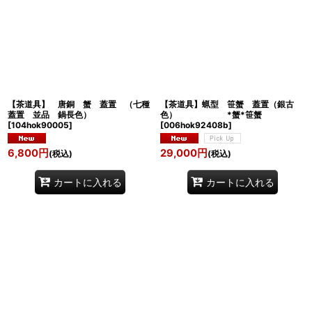
【茶道具】 唐銅 蟹 蓋置 （七種
【茶道具】蝋型 笹蟹 蓋置（銀古
蓋置 並品 鍋長色）
色） *蟹*笹蟹
[
104hok90005
]
[
006hok92408b
]
6,800
円
29,000
円
(税込)
(税込)
カートに入れる
カートに入れる