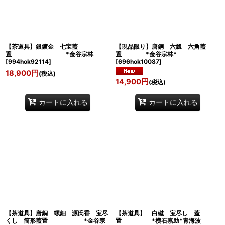
絞り込む
【茶道具】銀鍍金 七宝蓋
【現品限り】唐銅 六瓢 六角蓋
置 *金谷宗林
置 *金谷宗林*
[
994hok92114
]
[
696hok10087
]
18,900
円
(税込)
14,900
円
(税込)
カートに入れる
カートに入れる
【茶道具】唐銅 螺鈿 源氏香 宝尽
【茶道具】 白磁 宝尽し 蓋
くし 筒形蓋置 *金谷宗
置 *横石嘉助*青海波