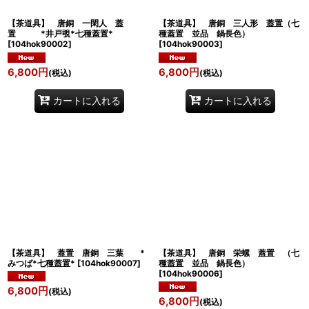
【茶道具】 唐銅 一閑人 蓋
【茶道具】 唐銅 三人形 蓋置（七
置 *井戸覗*七種蓋置*
種蓋置 並品 鍋長色）
[
104hok90002
]
[
104hok90003
]
6,800
円
6,800
円
(税込)
(税込)
カートに入れる
カートに入れる
【茶道具】 蓋置 唐銅 三葉 *
【茶道具】 唐銅 栄螺 蓋置 （七
みつば*七種蓋置*
[
104hok90007
]
種蓋置 並品 鍋長色）
[
104hok90006
]
6,800
円
(税込)
6,800
円
(税込)