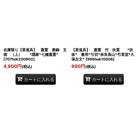
在庫限り【茶道具】 蓋置 唐銅 五
【茶道具】 蓋置 竹 吹貫 *吹
徳 （上） *隠家*七種蓋置*
抜* 兼用*引切*奈良高山*竹茗堂*久
[
707hok200902
]
保左文*
[
996hok10006
]
4,900
円
990
円
(税込)
(税込)
カートに入れる
カートに入れる