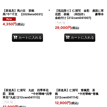
【茶道具】馬の目 茶碗 *
【現品限り】仁清写 金彩 扇面に草
馬*午*干支
[
2026eto0031
]
花図 茶碗 （特別作） 豪華本
金絵付け
[
212cwn041007
]
4,350
円
(税込)
29,000
円
(税込)
カートに入れる
カートに入れる
【茶道具】仁清写 丸紋 四季草花
【茶道具】仁清写 青楓図 茶
図 茶碗 *中村華峰*四季
碗 *中村華峰*青楓
草花*丸紋
[
212cwn041113
]
[
212cwn041114
]
12,900
円
(税込)
12,900
円