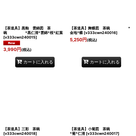
絞り込む
【茶道具】黒釉 雲錦図 茶
【茶道具】舞蝶図 茶碗 *
碗 *黒仁清*雲錦*桜*紅葉
金地*蝶
[
v333cwn240016
]
[
v333cwn240015
]
5,250
円
(税込)
3,990
円
(税込)
カートに入れる
カートに入れる
【茶道具】三彩 茶碗
【茶道具】小菊図 茶碗
[
v333cwn240018
]
*菊*仁清
[
v333cwn240017
]