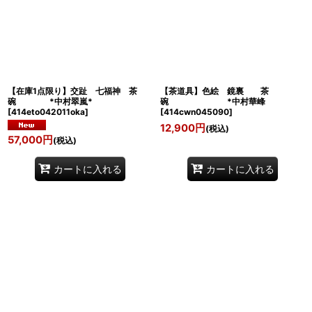
【在庫1点限り】交趾 七福神 茶
【茶道具】色絵 鏡裏 茶
碗 *中村翠嵐*
碗 *中村華峰
[
414eto042011oka
]
[
414cwn045090
]
12,900
円
(税込)
57,000
円
(税込)
カートに入れる
カートに入れる