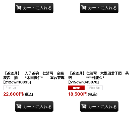
カートに入れる
カートに入れる
【茶道具】 入子茶碗 仁清写 金銀
【茶道具】仁清写 六瓢四君子図 茶
菱図 揃 *木田義仁* 重ね茶碗
碗 *中村能久*
[
212cwn10335
]
[
515cwn045070
]
22,600
円
18,500
円
(税込)
(税込)
カートに入れる
カートに入れる