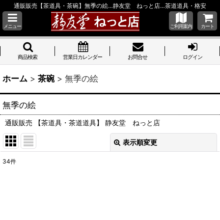
通販販売【茶道具・茶碗】無季の絵…静友堂 ねっと店…茶道道具・格安
メニュー
ご利用案内
カート
商品検索
営業日カレンダー
お問合せ
ログイン
ホーム
>
茶碗
>
無季の絵
無季の絵
通販販売 【茶道具・茶道道具】 静友堂 ねっと店
表示順変更
閉じる
34
件
表示数
:
並び順
: