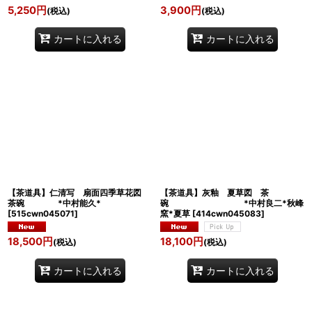
5,250
円
3,900
円
(税込)
(税込)
カートに入れる
カートに入れる
【茶道具】仁清写 扇面四季草花図
【茶道具】灰釉 夏草図 茶
茶碗 *中村能久*
碗 *中村良二*秋峰
[
515cwn045071
]
窯*夏草
[
414cwn045083
]
18,500
円
18,100
円
(税込)
(税込)
カートに入れる
カートに入れる