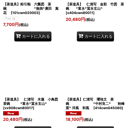
【茶道具】粉引釉 六瓢図 茶
【茶道具】 仁清写 金彩 竹図 茶
碗 *無病*廣田 嵩
碗 *富永*冨永玄山*
花
[
101cwn020003
]
[
x404cwn80011
]
20,480
円
(税込)
7,700
円
(税込)
カートに入れる
カートに入れる
【茶道具】 仁清写 木蓮 小鳥図
【茶道具】仁清写 瓔珞文 茶
茶碗 *富永*冨永玄山*
碗 *中村良二* 秋峰
[
vx908cwn80017
]
窯* 洋風 和風
[
414cwn045080
]
20,480
円
18,100
円
(税込)
(税込)