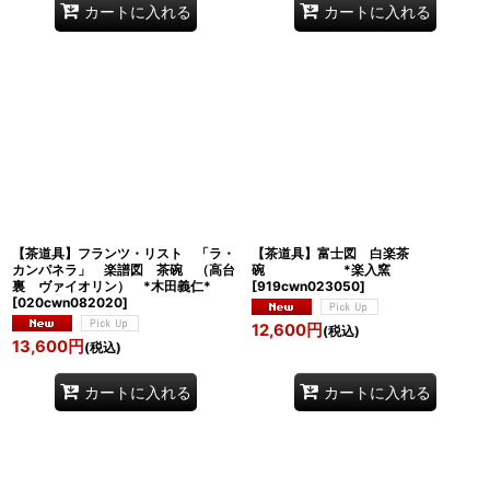
カートに入れる
カートに入れる
【茶道具】フランツ・リスト 「ラ・
【茶道具】富士図 白楽茶
カンパネラ」 楽譜図 茶碗 （高台
碗 *楽入窯
裏 ヴァイオリン） *木田義仁*
[
919cwn023050
]
[
020cwn082020
]
12,600
円
(税込)
13,600
円
(税込)
カートに入れる
カートに入れる