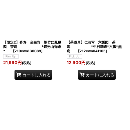
【限定2】喜寿 金銀彩 桐竹に鳳凰
【茶道具】仁清写 六瓢図 茶
図 茶碗 *錦光山香峰
碗 *中村華峰*六瓢*無
*
[
210cwn130089
]
病
[
212cwn041105
]
21,990
円
12,900
円
(税込)
(税込)
カートに入れる
カートに入れる