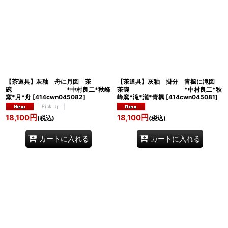
【茶道具】灰釉 舟に月図 茶
【茶道具】灰釉 掛分 青楓に滝図
碗 *中村良二*秋峰
茶碗 *中村良二*秋
窯*月*舟
[
414cwn045082
]
峰窯*滝*瀧*青楓
[
414cwn045081
]
18,100
円
18,100
円
(税込)
(税込)
カートに入れる
カートに入れる