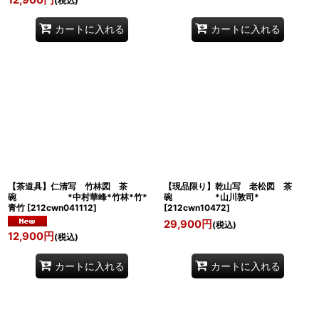
(税込)
カートに入れる
カートに入れる
【茶道具】仁清写 竹林図 茶
【現品限り】乾山写 老松図 茶
碗 *中村華峰*竹林*竹*
碗 *山川敦司*
青竹
[
212cwn041112
]
[
212cwn10472
]
29,900
円
(税込)
12,900
円
(税込)
カートに入れる
カートに入れる