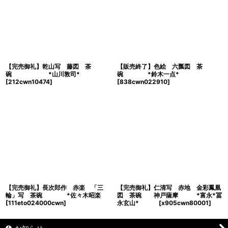
【完売御礼】乾山写 藤図 茶
【販売終了】色絵 六瓢図 茶
碗 *山川敦司*
碗 *鈴木一点*
[
212cwn10474
]
[
838cwn022910
]
【完売御礼】長次郎作 赤楽 「三
【完売御礼】仁清写 赤地 金彩鳳凰
輪」写 茶碗 *佐々木昭楽
図 茶碗 神戸薩摩 *富永*冨
[
111eto024000cwn
]
永玄山*
[
x905cwn80001
]