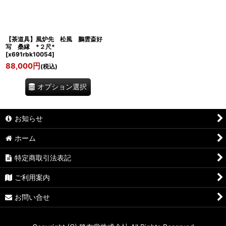
【茶道具】風炉先 松風 鵬雲斎好
写 桑縁 *２尺*
[
x691rbk10054
]
88,000
円
(税込)
オプション選択
お知らせ
ホーム
特定商取引法表記
ご利用案内
お問い合せ