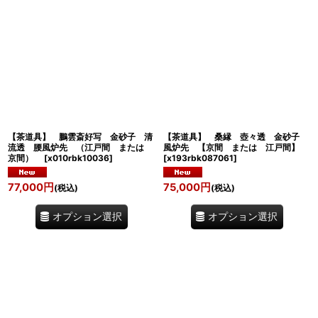
【茶道具】 鵬雲斎好写 金砂子 清
【茶道具】 桑縁 壺々透 金砂子
流透 腰風炉先 （江戸間 または
風炉先 【京間 または 江戸間】
京間）
[
x010rbk10036
]
[
x193rbk087061
]
77,000
円
75,000
円
(税込)
(税込)
オプション選択
オプション選択