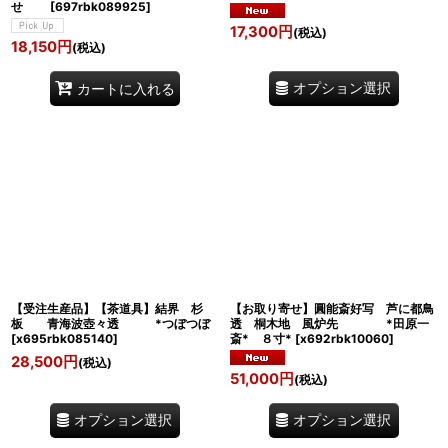
せ
[
697rbk089925
]
17,300
円
(税込)
18,150
円
(税込)
オプション選択
カートに入れる
【受注生産品】【茶道具】結界 杉
【お取り寄せ】圓能斎好写 芦に都鳥
板 青海波壺々透 *つぼつぼ
透 桐木地 風炉先 *田原一
[
x695rbk085140
]
斎* ８寸*
[
x692rbk10060
]
28,500
円
(税込)
51,000
円
(税込)
オプション選択
オプション選択