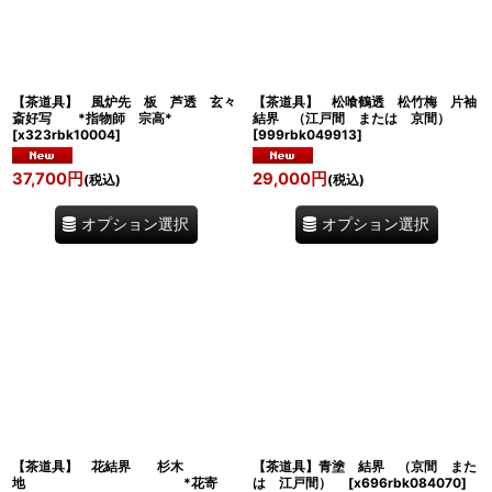
絞り込む
【茶道具】 風炉先 板 芦透 玄々
【茶道具】 松喰鶴透 松竹梅 片袖
斎好写 *指物師 宗高*
結界 （江戸間 または 京間）
[
x323rbk10004
]
[
999rbk049913
]
37,700
円
29,000
円
(税込)
(税込)
オプション選択
オプション選択
【茶道具】 花結界 杉木
【茶道具】青塗 結界 （京間 また
地 *花寄
は 江戸間）
[
x696rbk084070
]