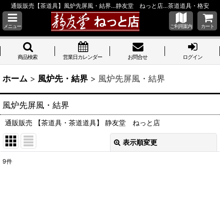
通販販売【茶道具】風炉先屏風・結界…静友堂 ねっと店…茶道道具・格安
メニュー
ご利用案内
カート
商品検索
営業日カレンダー
お問合せ
ログイン
ホーム
>
風炉先・結界
>
風炉先屏風・結界
風炉先屏風・結界
通販販売 【茶道具・茶道道具】 静友堂 ねっと店
表示順変更
閉じる
9
件
表示数
:
並び順
: