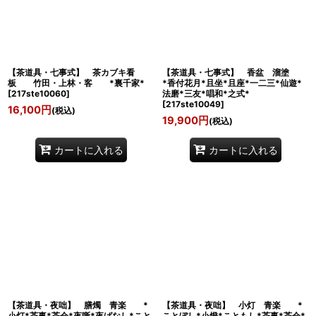
【茶道具・七事式】 茶カブキ看
【茶道具・七事式】 香盆 溜塗
板 竹田・上林・客 *裏千家*
*香付花月*且坐*且座*一二三*仙遊*
[
217ste10060
]
法磨*三友*唱和*之式*
[
217ste10049
]
16,100
円
(税込)
19,900
円
(税込)
カートに入れる
カートに入れる
【茶道具・夜咄】 膳燭 青楽 *
【茶道具・夜咄】 小灯 青楽 *
小灯*茶事*茶会*夜噺*夜ばなし*こと
ことぼし*小燈*こともし*茶事*茶会*