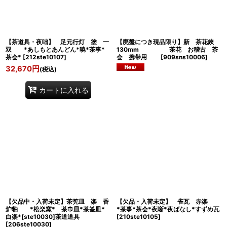
【茶道具・夜咄】 足元行灯 塗 一
【廃盤につき現品限り】新 茶花鋏
双 *あしもとあんどん*暁*茶事*
130mm 茶花 お稽古 茶
茶会*
[
212ste10107
]
会 携帯用
[
909sns10006
]
32,670
円
(税込)
カートに入れる
【欠品中・入荷未定】茶筅皿 楽 香
【欠品・入荷未定】 雀瓦 赤楽
炉釉 *松楽窯* 茶巾皿*茶筌皿*
*茶事*茶会*夜噺*夜ばなし*すずめ瓦
白楽*[ste10030]茶道道具
[
210ste10105
]
[
206ste10030
]