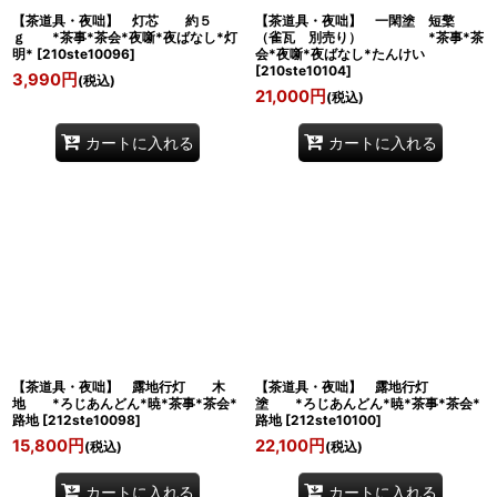
【茶道具・夜咄】 灯芯 約５
【茶道具・夜咄】 一閑塗 短檠
ｇ *茶事*茶会*夜噺*夜ばなし*灯
（雀瓦 別売り） *茶事*茶
明*
[
210ste10096
]
会*夜噺*夜ばなし*たんけい
[
210ste10104
]
3,990
円
(税込)
21,000
円
(税込)
カートに入れる
カートに入れる
【茶道具・夜咄】 露地行灯 木
【茶道具・夜咄】 露地行灯
地 *ろじあんどん*暁*茶事*茶会*
塗 *ろじあんどん*暁*茶事*茶会*
路地
[
212ste10098
]
路地
[
212ste10100
]
15,800
円
22,100
円
(税込)
(税込)
カートに入れる
カートに入れる