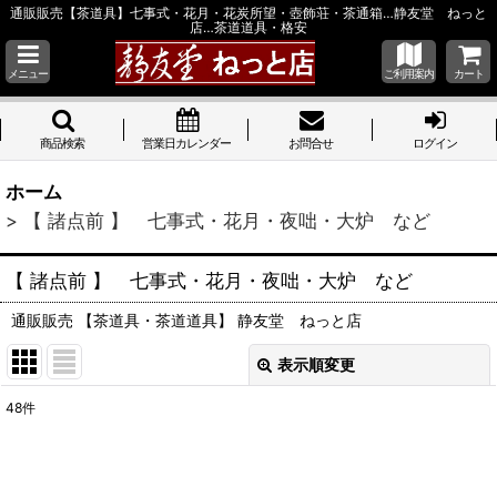
通販販売【茶道具】七事式・花月・花炭所望・壺飾荘・茶通箱…静友堂 ねっと
店…茶道道具・格安
メニュー
ご利用案内
カート
商品検索
営業日カレンダー
お問合せ
ログイン
ホーム
>
【 諸点前 】 七事式・花月・夜咄・大炉 など
【 諸点前 】 七事式・花月・夜咄・大炉 など
通販販売 【茶道具・茶道道具】 静友堂 ねっと店
表示順変更
閉じる
48
件
表示数
:
並び順
: