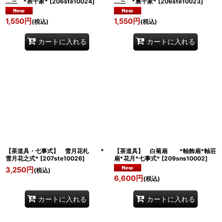
二三 *表千家*
[
206ste10024
]
二三 *裏千家*
[
206ste10023
]
1,550
円
1,550
円
(税込)
(税込)
カートに入れる
カートに入れる
【茶道具・七事式】 雪月花札 *
【茶道具】 白菊扇 *軸飾扇*軸荘
雪月花之式*
[
207ste10026
]
扇*花月*七事式*
[
209sns10002
]
3,250
円
(税込)
6,600
円
(税込)
カートに入れる
カートに入れる