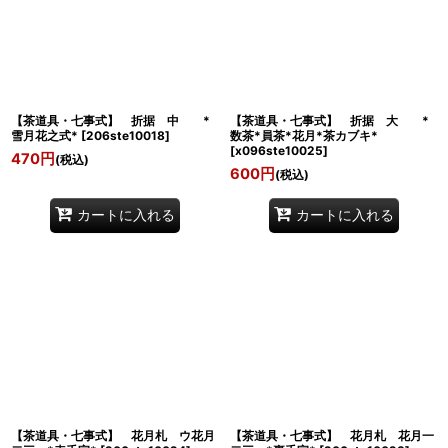
【茶道具・七事式】 折据 中 *
【茶道具・七事式】 折据 大 *
雪月花之式*
[
206ste10018
]
数茶*員茶*花月*茶カブキ*
[
x096ste10025
]
470
円
(税込)
600
円
(税込)
カートに入れる
カートに入れる
【茶道具・七事式】 花月札 ウ花月
【茶道具・七事式】 花月札 花月一