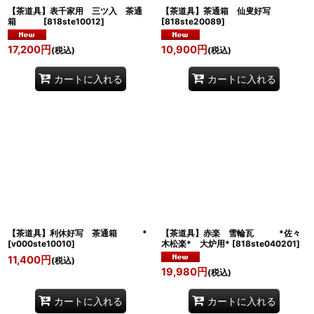
【茶道具】表千家用 三ツ入 茶通
【茶道具】茶通箱 仙叟好写
箱
[
818ste10012
]
[
818ste20089
]
17,200
円
10,900
円
(税込)
(税込)
カートに入れる
カートに入れる
【茶道具】利休好写 茶通箱 *
【茶道具】赤楽 雪輪瓦 *佐々
[
v000ste10010
]
木松楽* 大炉用*
[
818ste040201
]
11,400
円
(税込)
19,980
円
(税込)
カートに入れる
カートに入れる