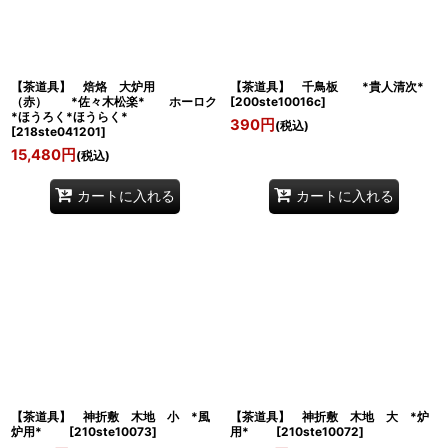
【茶道具】 焙烙 大炉用
【茶道具】 千鳥板 *貴人清次*
（赤） *佐々木松楽* ホーロク
[
200ste10016c
]
*ほうろく*ほうらく*
390
円
(税込)
[
218ste041201
]
15,480
円
(税込)
カートに入れる
カートに入れる
【茶道具】 神折敷 木地 小 *風
【茶道具】 神折敷 木地 大 *炉
炉用*
[
210ste10073
]
用*
[
210ste10072
]