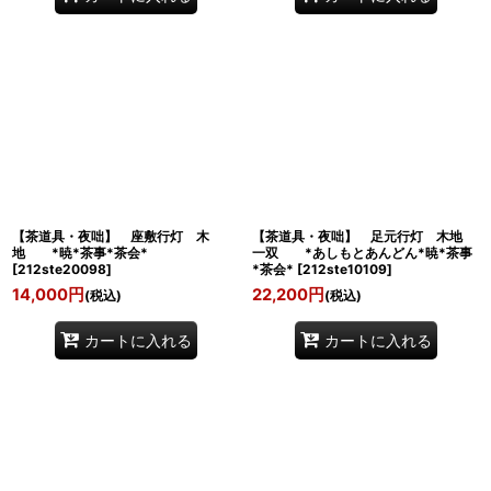
【茶道具・夜咄】 座敷行灯 木
【茶道具・夜咄】 足元行灯 木地
地 *暁*茶事*茶会*
一双 *あしもとあんどん*暁*茶事
[
212ste20098
]
*茶会*
[
212ste10109
]
14,000
円
22,200
円
(税込)
(税込)
カートに入れる
カートに入れる