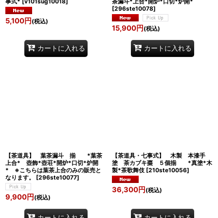
事式*
[
v101sug10018
]
茶漏斗*上合*開炉*口切*炉開*
[
296ste10078
]
5,100
円
(税込)
15,900
円
(税込)
カートに入れる
カートに入れる
【茶道具】 葉茶漏斗 揃 *葉茶
【茶道具・七事式】 木製 本漆手
上合* 壺飾*壺荘*開炉*口切*炉開
塗 茶カブキ棗 ５個揃 *真塗*木
* ※こちらは葉茶上合のみの販売と
製*茶歌舞伎
[
210ste10056
]
なります。
[
296ste10077
]
36,300
円
(税込)
9,900
円
(税込)
カートに入れる
カートに入れる