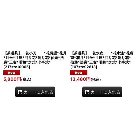
【茶道具】 花小刀 *花所望*花月
【茶道具】 花水次 *花水注*花所
*且坐*且座*回り花*廻り花*仙遊*法
望*花月*且坐*且座*回り花*廻り花*
磨*三友*唱和*之式*七事式*
仙遊*法磨*三友*唱和*之式*七事式*
[
217ste10005
]
[
107ste92813
]
5,800
円
13,480
円
(税込)
(税込)
カートに入れる
カートに入れる