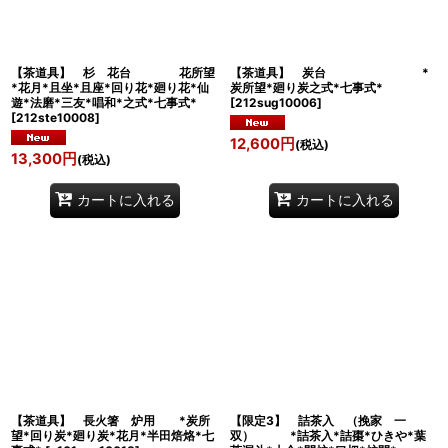
【茶道具】 杉 花台 花所望
【茶道具】 炭台 *
*花月*且坐*且座*回り花*廻り花*仙
炭所望*廻り炭之式*七事式*
遊*法磨*三友*唱和*之式*七事式*
[
212sug10006
]
[
212ste10008
]
12,600
円
(税込)
13,300
円
(税込)
カートに入れる
カートに入れる
【茶道具】 長火箸 炉用 *炭所
【限定3】 詰茶入 （挽家 一
望*回り炭*廻り炭*花月*半田焙烙*七
双） *詰茶入*詰棗*ひきや*葉