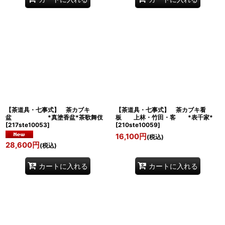
【茶道具・七事式】 茶カブキ
【茶道具・七事式】 茶カブキ看
盆 *真塗香盆*茶歌舞伎
板 上林・竹田・客 *表千家*
[
217ste10053
]
[
210ste10059
]
16,100
円
(税込)
28,600
円
(税込)
カートに入れる
カートに入れる