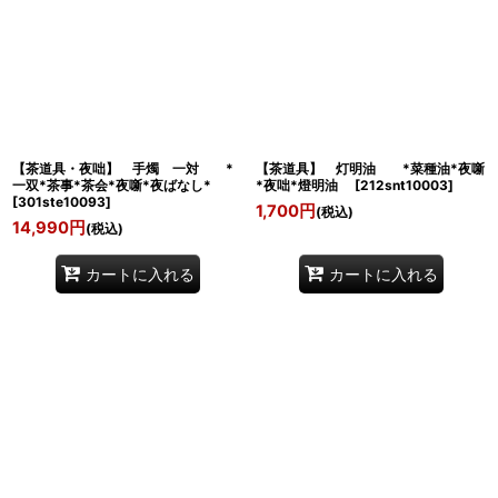
【茶道具・夜咄】 手燭 一対 *
【茶道具】 灯明油 *菜種油*夜噺
一双*茶事*茶会*夜噺*夜ばなし*
*夜咄*燈明油
[
212snt10003
]
[
301ste10093
]
1,700
円
(税込)
14,990
円
(税込)
カートに入れる
カートに入れる