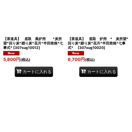
絞り込む
【茶道具】 底取 風炉用 *炭所
【茶道具】 底取 炉用 * 炭所望*
望*回り炭*廻り炭*花月*半田焙烙*七
回り炭*廻り炭*花月*半田焙烙*七事
事式*
[
307sug10012
]
式*
[
307sug10020
]
5,800
円
6,700
円
(税込)
(税込)
カートに入れる
カートに入れる