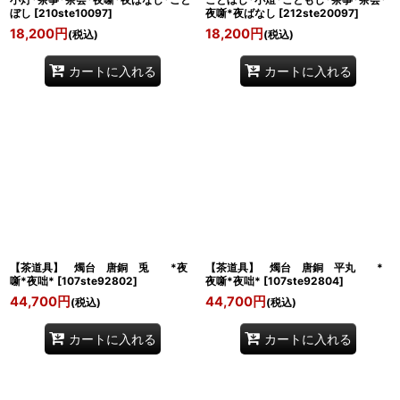
ぼし
[
210ste10097
]
夜噺*夜ばなし
[
212ste20097
]
18,200
円
18,200
円
(税込)
(税込)
カートに入れる
カートに入れる
【茶道具】 燭台 唐銅 兎 *夜
【茶道具】 燭台 唐銅 平丸 *
噺*夜咄*
[
107ste92802
]
夜噺*夜咄*
[
107ste92804
]
44,700
円
44,700
円
(税込)
(税込)
カートに入れる
カートに入れる