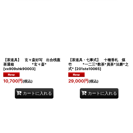
【茶道具】 玄々斎好写 出合桟蓋
【茶道具・七事式】 十種香札 煤
茶通箱 *玄々斎*
竹 *一二三*数茶*員茶*法磨*之
[
vx909shk90003
]
式*
[
201ste10065
]
10,700
円
29,000
円
(税込)
(税込)
カートに入れる
カートに入れる