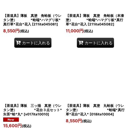
【茶道具】薄板 真塗 角蛤板（ウレ
【茶道具】薄板 真塗 角蛤板（本漆
タン塗） *蛤端*ハマグリ板*
塗） *蛤端*ハマグリ板*真行
真行草*花台*花入
[
211ita045081
]
草*花台*花入
[
211ita045082
]
8,550
円
11,000
円
(税込)
(税込)
カートに入れる
カートに入れる
【茶道具】薄板 三ッ揃 真塗（ウレ
【茶道具】薄板 真塗 丸蛤板（ウレ
タン塗） *花台３点セット*
タン塗） *蛤端*真行
矢筈*蛤*丸*
[
v017ita10010
]
草*花台*花入*
[
018ita10004
]
8,550
円
(税込)
15,600
円
(税込)