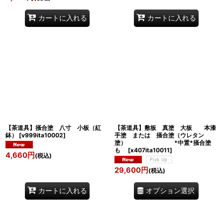
カートに入れる
カートに入れる
【茶道具】掻合塗 八寸 小板（紅
【茶道具】敷板 真塗 大板 本漆
鉢）
[
v999ita10002
]
手塗 または 掻合塗（ウレタン
塗） *中置*掻合塗
も
[
x407ita10011
]
4,660
円
(税込)
29,600
円
(税込)
オプション選択
カートに入れる