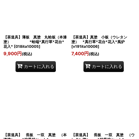
絞り込む
【茶道具】薄板 真塗 丸蛤板（本漆
【茶道具】真塗 小板（ウレタン
塗） *蛤端*真行草*花台*
塗） *真行草*花台*花入*風炉
花入*
[
018ita10005
]
[
v191ita10006
]
9,900
円
7,400
円
(税込)
(税込)
カートに入れる
カートに入れる
【茶道具】 長板 一双 真塗 （本
【茶道具】 長板 一双 真塗 （ウ