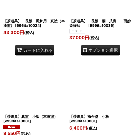
【茶道具】 長板 風炉用 真塗（本
【茶道具】 長板 桐 爪青 而妙
漆塗）
[
696ita10024
]
斎好写
[
999ita10036
]
43,300
円
(税込)
37,000
円
(税込)
オプション選択
カートに入れる
【茶道具】真塗 小板（本漆塗）
【茶道具】掻合塗 小板
[
v999ita10001
]
[
v999ita10001
]
6,400
円
(税込)
9,550
円
(税込)