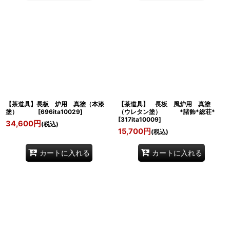
【茶道具】長板 炉用 真塗（本漆
【茶道具】 長板 風炉用 真塗
塗）
[
696ita10029
]
（ウレタン塗） *諸飾*総荘*
[
317ita10009
]
34,600
円
(税込)
15,700
円
(税込)
カートに入れる
カートに入れる