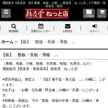
通販販売【茶道具・板】敷板・長板・小板 …静友堂 ねっと店…５千種類・茶
道道具・格安
メニュー
ご利用案内
カート
商品検索
営業日カレンダー
お問合せ
ログイン
ホーム
>
【板】 敷板・長板・薄板 …
【板】 敷板・長板・薄板 …
（敷板、長板、小板、蛤板、矢筈板、蛤端、丸香台…など）
通販販売【茶道具・茶道道具】 静友堂 ねっと店
※曽呂利盆は、便宜上 「【盆】菓子盆・茶入盆 …」の欄に、ござ
います。
※台子は、「お棚・立礼棚・野点傘」の欄の「共通」にございま
す。
※和敬板・器据は、下の「茶箱・茶箱の中身・茶籠」の欄の「単
品」にございます。