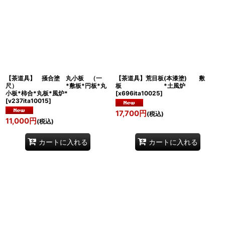
【茶道具】 掻合塗 丸小板 （一
【茶道具】荒目板(本漆塗) 敷
尺） *敷板*円板*丸
板 *土風炉
小板*柿合*丸板*風炉*
[
x696ita10025
]
[
v237ita10015
]
17,700
円
(税込)
11,000
円
(税込)
カートに入れる
カートに入れる