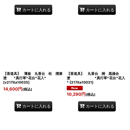
カートに入れる
カートに入れる
【茶道具】 薄板 丸香台 松 摺漆
【茶道具】 丸香台 桐 黒掻合
塗 *真行草*花台*花入*
塗 *真行草*花台*花入
[
v217ita10035
]
*
[
217ita10031
]
14,600
円
(税込)
10,290
円
(税込)
カートに入れる
カートに入れる