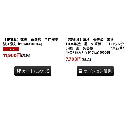
【茶道具】薄板 糸巻形 爪紅摺漆
【茶道具】薄板 矢筈板 真塗
淡々斎好
[
696ita10014
]
(1)本漆塗 黒 矢筈板 (2)ウレタ
ン塗 黒 矢筈板 *真行草*
花台*花入*
[
v917ita10006
]
11,900
円
(税込)
7,700
円
(税込)
オプション選択
カートに入れる