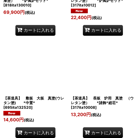
漆塗） *炉風炉セット*
レタン塗） *炉風炉セット*
[
818ita130010
]
[
317ita10012
]
69,900
円
(税込)
22,400
円
(税込)
カートに入れる
カートに入れる
【茶道具】 敷板 大板 真塗(ウレ
【茶道具】 長板 炉用 真塗 （ウ
タン塗) *中置*
レタン塗） *諸飾*総荘*
[
695ita132520
]
[
317ita10008
]
13,200
円
(税込)
14,600
円
(税込)
カートに入れる
カートに入れる