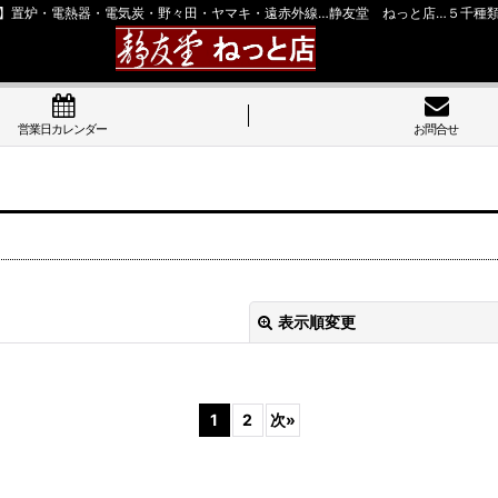
】置炉・電熱器・電気炭・野々田・ヤマキ・遠赤外線…静友堂 ねっと店…５千種
営業日カレンダー
お問合せ
表示順変更
1
2
次
»