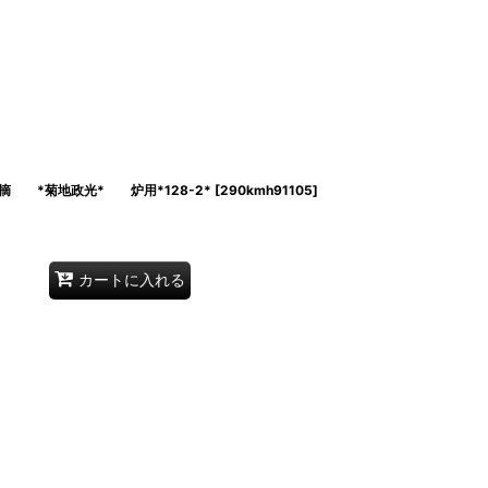
 *菊地政光* 炉用*128-2*
[
290kmh91105
]
カートに入れる