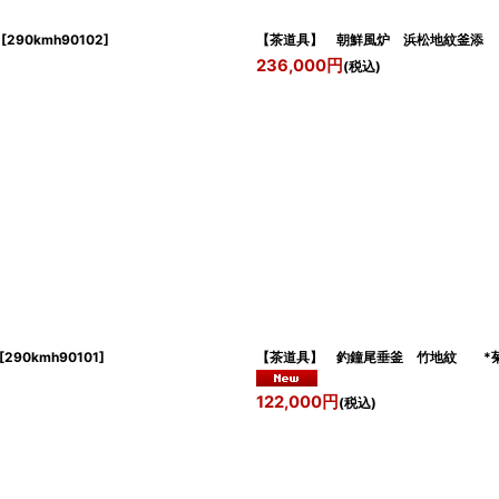
[
290kmh90102
]
【茶道具】 朝鮮風炉 浜松地紋釜添 
236,000
円
(税込)
[
290kmh90101
]
【茶道具】 釣鐘尾垂釜 竹地紋 *菊地
122,000
円
(税込)