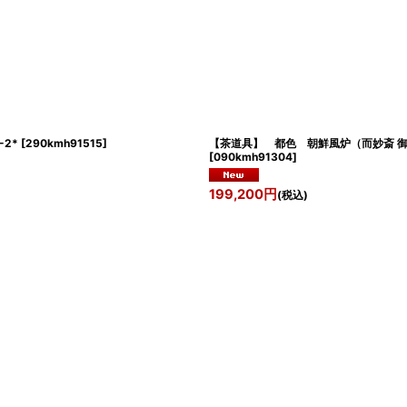
2*
[
290kmh91515
]
【茶道具】 都色 朝鮮風炉（而妙斎 
[
090kmh91304
]
199,200
円
(税込)