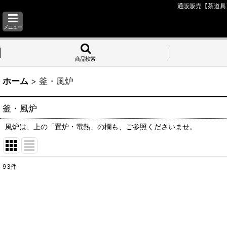
通販販売【茶道具
メニュー
商品検索
ホーム
>
釜・風炉
釜・風炉
風炉は、上の「置炉・電熱」の欄も、ご参照くださいませ。
93
件
サブカテゴリ
:
表示数
: