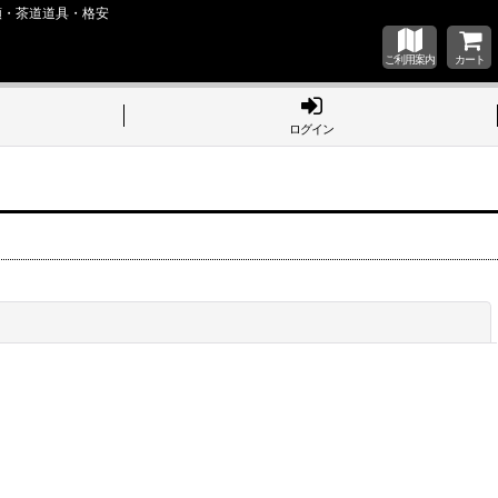
類・茶道道具・格安
ご利用案内
カート
ログイン
閉じる