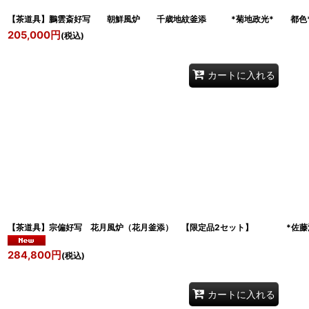
【茶道具】鵬雲斎好写 朝鮮風炉 千歳地紋釜添 *菊地政光* 都色*
205,000
円
(税込)
カートに入れる
【茶道具】宗偏好写 花月風炉（花月釜添） 【限定品2セット】 *佐藤
284,800
円
(税込)
カートに入れる