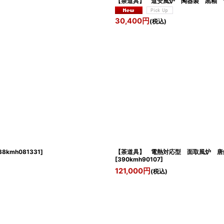
【茶道具】 道安風炉 陶器製 黒釉 
30,400
円
(税込)
38kmh081331
]
【茶道具】 電熱対応型 面取風炉 唐
[
390kmh90107
]
121,000
円
(税込)