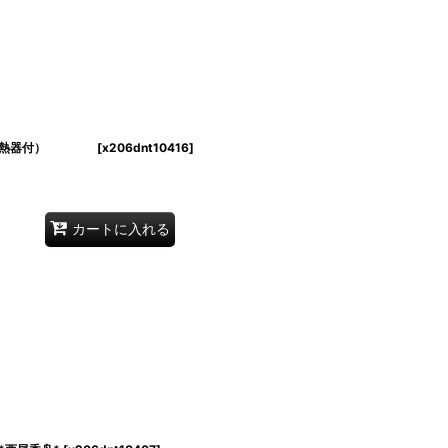
簡易電熱器付）
[
x206dnt10416
]
カートに入れる