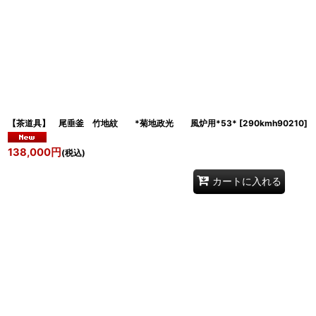
【茶道具】 尾垂釜 竹地紋 *菊地政光 風炉用*53*
[
290kmh90210
]
138,000
円
(税込)
カートに入れる