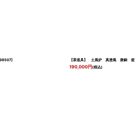
98507
]
【茶道具】 土風炉 真塗風 唐銅 道
190,000
円
(税込)