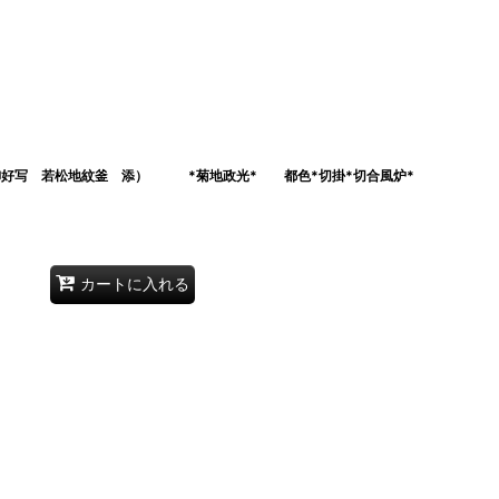
御好写 若松地紋釜 添） *菊地政光* 都色*切掛*切合風炉*
カートに入れる