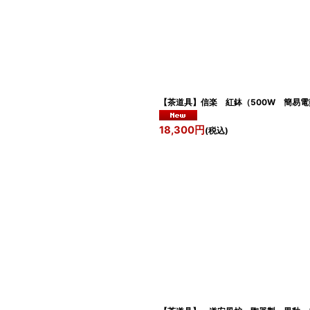
絞り込む
【茶道具】信楽 紅鉢（500W 
18,300
円
(税込)