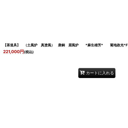
【茶道具】 （土風炉 真塗風） 唐銅 眉風炉 *麻生雄芳* 菊地政光*F-
221,000
円
(税込)
カートに入れる