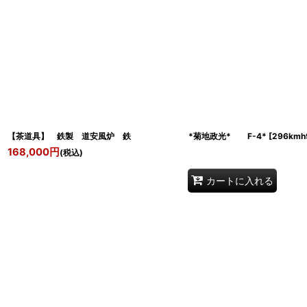
【茶道具】 鉄製 道安風炉 鉄 *菊地政光* F-4*
[
296kmh
168,000
円
(税込)
カートに入れる