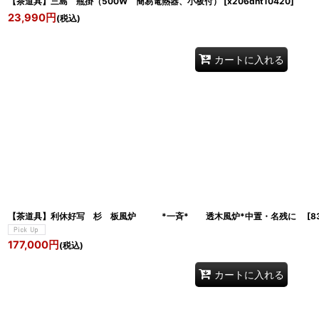
【茶道具】三島 瓶掛（500W 簡易電熱器、小板付）
[
x206dnt10420
]
23,990
円
(税込)
カートに入れる
【茶道具】利休好写 杉 板風炉 *一斉* 透木風炉*中置・名残に
[
8
177,000
円
(税込)
カートに入れる