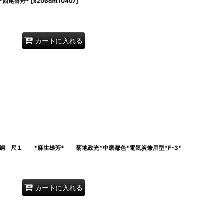
*西尾香舟*
[
x206dnt10407
]
カートに入れる
銅 尺１ *麻生雄芳* 菊地政光*中磨都色*電気炭兼用型*F-3*
カートに入れる