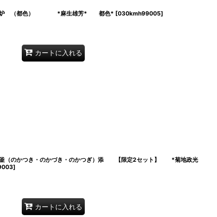
月風炉 （都色） *麻生雄芳* 都色*
[
030kmh99005
]
カートに入れる
被釜（のかつき・のかづき・のかつぎ）添 【限定2セット】 *菊地政光
9003
]
カートに入れる