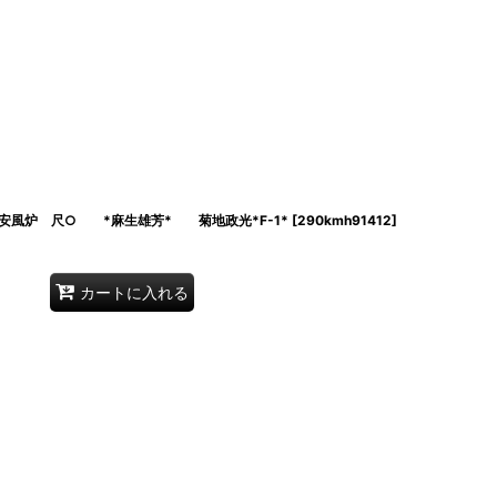
安風炉 尺○ *麻生雄芳* 菊地政光*F-1*
[
290kmh91412
]
カートに入れる