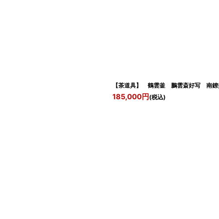
【茶道具】 鶴雲釜 鵬雲斎好写 南鐐摘
185,000
円
(税込)