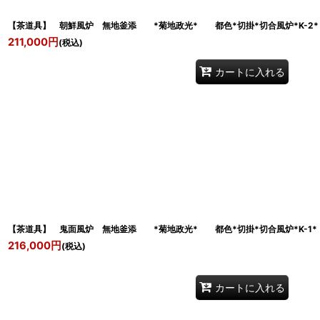
【茶道具】 朝鮮風炉 無地釜添 *菊地政光* 都色*切掛*切合風炉*K-2*
211,000
円
(税込)
カートに入れる
【茶道具】 鬼面風炉 無地釜添 *菊地政光* 都色*切掛*切合風炉*K-1*
216,000
円
(税込)
カートに入れる