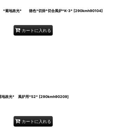
*菊地政光* 徳色*切掛*切合風炉*K-3*
[
290kmh90104
]
カートに入れる
政光* 風炉用*52*
[
290kmh90209
]
カートに入れる