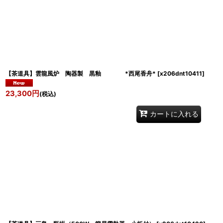
並び順
:
【茶道具】雲龍風炉 陶器製 黒釉 *西尾香舟*
[
x206dnt10411
]
23,300
円
(税込)
カートに入れる