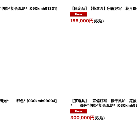
切掛*切合風炉*
[
090kmh91301
]
【限定品】【茶道具】宗偏好写 花
188,000
円
(税込)
清光* 都色*
[
030kmh99004
]
【茶道具】 宗偏好写 欄干風炉 箆
* 都色*切掛*切合風炉*
[
030kmh9
300,000
円
(税込)