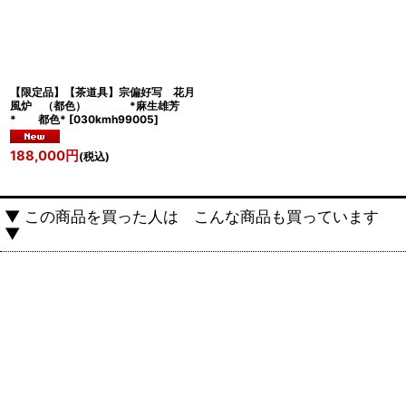
【限定品】【茶道具】宗偏好写 花月
風炉 （都色） *麻生雄芳
* 都色*
[
030kmh99005
]
188,000
円
(税込)
▼ この商品を買った人は こんな商品も買っています
▼