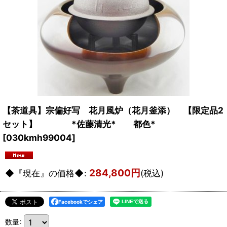
【茶道具】宗偏好写 花月風炉（花月釜添） 【限定品2
セット】 *佐藤清光* 都色*
[
030kmh99004
]
284,800
円
◆『現在』の価格◆
:
(税込)
Facebookでシェア
数量
: