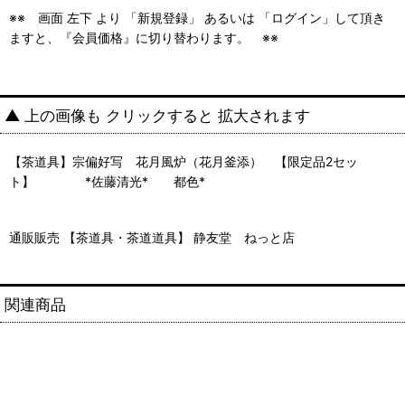
※※ 画面 左下 より 「新規登録」 あるいは 「ログイン」して頂き
ますと、『会員価格』に切り替わります。 ※※
▲ 上の画像も クリックすると 拡大されます
【茶道具】宗偏好写 花月風炉（花月釜添） 【限定品2セッ
ト】 *佐藤清光* 都色*
通販販売 【茶道具・茶道道具】 静友堂 ねっと店
関連商品