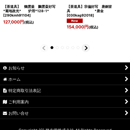
【茶道具】 鶴雲釜 鵬雲斎好写
【茶道具】宗偏好写 唐銅皆
*菊地政光* 炉用*128-1*
具 *唐金
[
290kmh91104
]
[
030kag92018
]
127,000
円
(税込)
154,000
円
(税込)
お知らせ
ホーム
特定商取引法表記
ご利用案内
お問い合せ