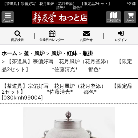
【茶道具】宗偏好写 花月風炉（花月釜添） 【限定品2セット】 *佐藤
清光* 都色*
メニュー
ご利用案内
カート
商品検索
営業日カレンダー
お問合せ
ログイン
ホーム
>
釜・風炉
>
風炉・紅鉢・瓶掛
>
【茶道具】宗偏好写 花月風炉（花月釜添） 【限定
品2セット】 *佐藤清光* 都色*
【茶道具】宗偏好写 花月風炉（花月釜添） 【限定品
2セット】 *佐藤清光* 都色*
[
030kmh99004
]