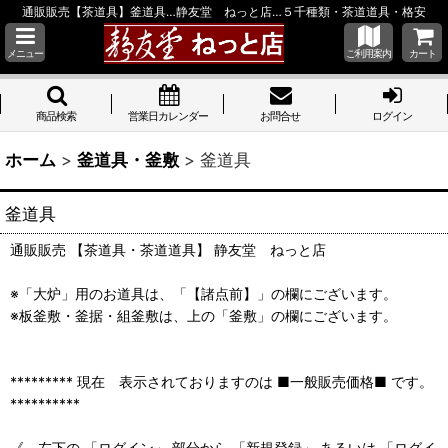
通販販売【茶道具】釜道具…静友堂 ねっと店…５千種類・茶道道具・格安
メニュー
ご利用案内
カート
商品検索
営業日カレンダー
お問合せ
ログイン
ホーム
>
釜道具・釜敷
>
釜道具
釜道具
通販販売 【茶道具・茶道道具】 静友堂 ねっと店
※「大炉」用のお道具は、「【諸点前】」の欄にございます。
※板釜敷・釜据・組釜敷は、上の「釜敷」の欄にございます。
********* 現在 表示されておりますのは ■一般販売価格■ です。
**********
《 左下の 「ログイン」 部分から 「新規登録」 あるいは 「ログイ