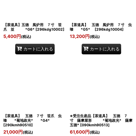
【茶道具】五徳 風炉用 ７寸 笹
【茶道具】 五徳 風炉用 ７寸 虫
爪 並 *G6*
[
296kdg10002
]
喰 *G5*
[
296kdg10004
]
5,400
円
13,200
円
(税込)
(税込)
カートに入れる
カートに入れる
【茶道具】 五徳 ７寸 笹爪 虫
※受注生産品【茶道具】 五徳 ７
喰 *菊地政光* *G4*
寸 薩摩屋形 *菊地政光* 薩摩
[
290kmh90510
]
五徳*
[
090kmh90513
]
21,000
円
61,600
円
(税込)
(税込)