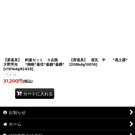
【茶道具】 釣釜セット ３点揃
【茶道具】 底瓦 中 *底土器*
大野芳光 *桐箱*釜弦*釜鎖*釜鐶*
[
208kdg10016
]
[
v101kdg92428
]
31,200
円
(税込)
カートに入れる
お知らせ
ホーム