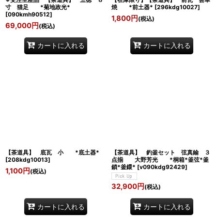
寸 猫足 *菊地政光*
焼 *前土器*
[
296kdg10027
]
[
090kmh90512
]
1,800
円
(税込)
69,000
円
(税込)
カートに入れる
カートに入れる
【茶道具】 底瓦 小 *底土器*
【茶道具】 釣釜セット 弦真鍮 ３
[
208kdg10013
]
点揃 大野芳光 *桐箱*釜弦*釜
鎖*釜鐶*
[
v090kdg92429
]
1,100
円
(税込)
32,900
円
(税込)
カートに入れる
カートに入れる