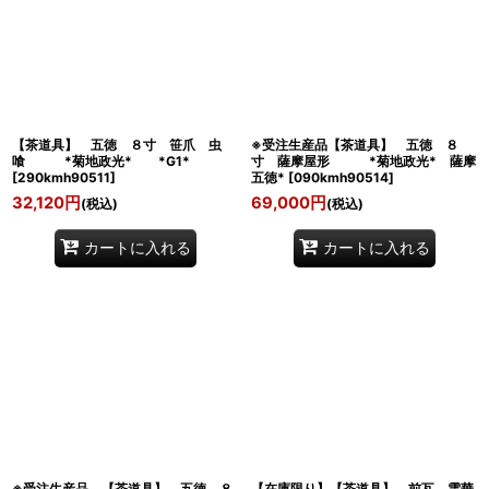
【茶道具】 五徳 ８寸 笹爪 虫
※受注生産品【茶道具】 五徳 ８
喰 *菊地政光* *G1*
寸 薩摩屋形 *菊地政光* 薩摩
[
290kmh90511
]
五徳*
[
090kmh90514
]
32,120
円
69,000
円
(税込)
(税込)
カートに入れる
カートに入れる
※受注生産品 【茶道具】 五徳 ８
【在庫限り】【茶道具】 前瓦 雲華