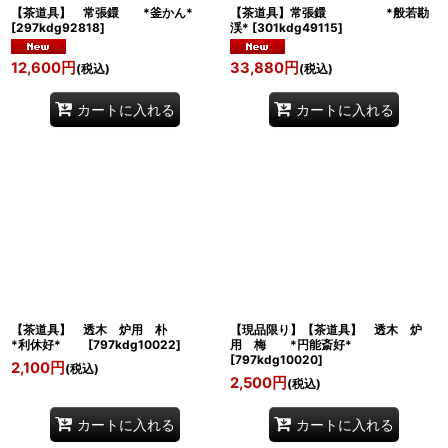
【茶道具】 常張鐶 *釜かん*
【茶道具】常張鐶 *般若勘
[
297kdg92818
]
渓*
[
301kdg49115
]
12,600
円
33,880
円
(税込)
(税込)
カートに入れる
カートに入れる
【茶道具】 透木 炉用 朴
【現品限り】【茶道具】 透木 炉
*利休好*
[
797kdg10022
]
用 梅 *円能斎好*
[
797kdg10020
]
2,100
円
(税込)
2,500
円
(税込)
カートに入れる
カートに入れる