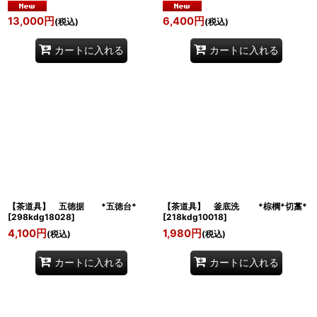
13,000
円
6,400
円
(税込)
(税込)
カートに入れる
カートに入れる
【茶道具】 五徳据 *五徳台*
【茶道具】 釜底洗 *棕櫚*切藁*
[
298kdg18028
]
[
218kdg10018
]
4,100
円
1,980
円
(税込)
(税込)
カートに入れる
カートに入れる