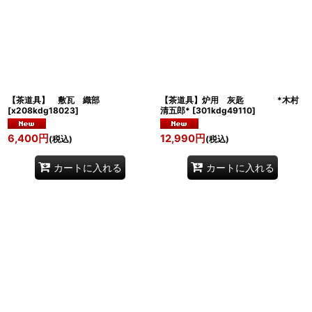
【茶道具】 敷瓦 織部
【茶道具】炉用 灰匙 *木村
[
x208kdg18023
]
清五郎*
[
301kdg49110
]
6,400
円
12,990
円
(税込)
(税込)
カートに入れる
カートに入れる