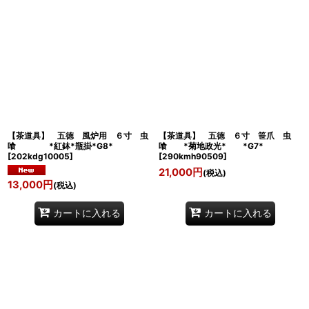
【茶道具】 五徳 風炉用 ６寸 虫
【茶道具】 五徳 ６寸 笹爪 虫
喰 *紅鉢*瓶掛*G8*
喰 *菊地政光* *G7*
[
202kdg10005
]
[
290kmh90509
]
21,000
円
(税込)
13,000
円
(税込)
カートに入れる
カートに入れる