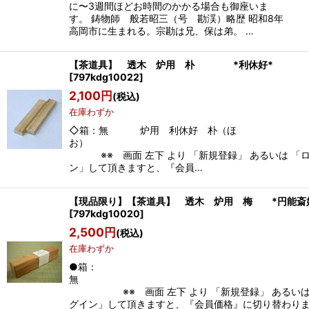
に〜3週間ほどお時間のかかる場合も御座いま
す。 鋳物師 般若昭三（号 勘渓）略歴 昭和8年
高岡市に生まれる。宗勘は兄、保は弟。 …
【茶道具】 透木 炉用 朴 *利休好*
[
797kdg10022
]
2,100
円
(税込)
在庫わずか
◇箱：無 炉用 利休好 朴（ほ
お
※※ 画面 左下 より 「新規登録」 あるいは 「
ン」して頂きますと、『会員…
【現品限り】【茶道具】 透木 炉用 梅 *円
[
797kdg10020
]
2,500
円
(税込)
在庫わずか
●箱：
※※ 画面 左下 より 「新規登録」 あるいは
グイン」して頂きますと、『会員価格』に切り替わ