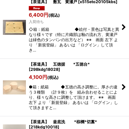
【茶道具】 敷瓦 黄瀬戸
[
x515eto20105kbs
]
6,400
円
(税込)
入荷待ち
◇箱：紙箱 ◆絵付・景色は写真と異
なり様々です（特に片織部は釉の流れ方、黄瀬戸
は緑色のタンパンの出方など） ※※ 画面 左下 よ
り 「新規登録」 あるいは 「ログイン」して頂
き…
【茶道具】 五徳据 *五徳台*
[
298kdg18028
]
4,100
円
(税込)
●箱：紙箱 ◆五徳の高さ調整に。厚さの違
う３種類 （計９枚）を 組み合わせることによ
り、様々な高さに調整して頂けます。 ※※ 画面
左下 より 「新規登録」 あるいは 「ログイン」し
て頂きますと…
【茶道具】 釜底洗 *棕櫚*切藁*
[
218kdg10018
]