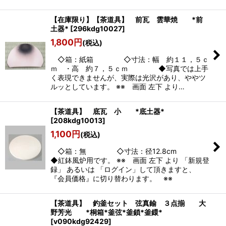
【在庫限り】【茶道具】 前瓦 雲華焼 *前
土器*
[
296kdg10027
]
1,800
円
(税込)
◇箱：紙箱 ◇寸法：幅 約１１，５ｃ
ｍ ・高 約７，５ｃｍ ◆写真では上手
く表現できませんが、実際は光沢があり、ややツ
ルッとしています。 ※※ 画面 左下 より…
【茶道具】 底瓦 小 *底土器*
[
208kdg10013
]
1,100
円
(税込)
◇箱：無 ◇寸法：径12.8cm
◆紅鉢風炉用です。 ※※ 画面 左下 より 「新規登
録」 あるいは 「ログイン」して頂きますと、
『会員価格』に切り替わります。 ※※
【茶道具】 釣釜セット 弦真鍮 ３点揃 大
野芳光 *桐箱*釜弦*釜鎖*釜鐶*
[
v090kdg92429
]