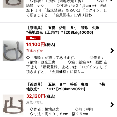
◇作者：工房作（菊地政光工房） ◇箱：
紙箱 ナシ ◇寸法：径２４,5cm ※※ 画面
左下 より 「新規登録」 あるいは 「ログイン」し
て頂きますと、『会員価格』に切り替わ…
【茶道具】 五徳 炉用 ８寸 笹爪 虫喰
*菊地政光（工房作）*
[
208kdg10006
]
14,100
円
(税込)
在庫わずか
◇「虫喰」が施してあります。 ◇作者：
（菊地）政光工房 ◇箱：紙箱 ※※ 画面 左
下 より 「新規登録」 あるいは 「ログイン」して
頂きますと、『会員価格』に切り…
【茶道具】 五徳 ８寸 笹爪 虫喰 *菊
地政光* *G1*
[
290kmh90511
]
32,120
円
(税込)
お取り寄せ
◇作者：菊地政光 ◇箱：桐箱
◇寸法：高１３，８cm・幅２５cm