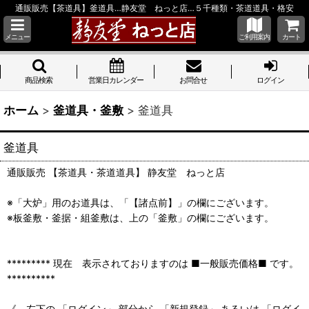
通販販売【茶道具】釜道具…静友堂 ねっと店…５千種類・茶道道具・格安
メニュー
ご利用案内
カート
商品検索
営業日カレンダー
お問合せ
ログイン
ホーム
>
釜道具・釜敷
>
釜道具
釜道具
通販販売 【茶道具・茶道道具】 静友堂 ねっと店
※「大炉」用のお道具は、「【諸点前】」の欄にございます。
※板釜敷・釜据・組釜敷は、上の「釜敷」の欄にございます。
********* 現在 表示されておりますのは ■一般販売価格■ です。
**********
《 左下の 「ログイン」 部分から 「新規登録」 あるいは 「ログイ