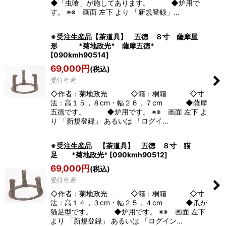
◆「虫喰」が施してあります。 ◆炉用で
す。 ※※ 画面 左下 より 「新規登録」…
※受注生産品【茶道具】 五徳 ８寸 薩摩屋
形 *菊地政光* 薩摩五徳*
[
090kmh90514
]
69,000
円
(税込)
受注生産
◇作者：菊地政光 ◇箱：桐箱 ◇寸
法：高１５，８cm・幅２６，７cm ◆薩摩
五徳です。 ◆炉用です。 ※※ 画面 左下 よ
り 「新規登録」 あるいは 「ログイ…
※受注生産品 【茶道具】 五徳 ８寸 猫
足 *菊地政光*
[
090kmh90512
]
69,000
円
(税込)
受注生産
◇作者：菊地政光 ◇箱：桐箱 ◇寸
法：高１４，３cm・幅２５，４cm ◆爪が
猫足型です。 ◆炉用です。 ※※ 画面 左下
より 「新規登録」 あるいは 「ログイン…