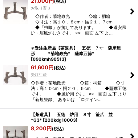
21,000
円
(税込)
お取り寄せ
◇作者：菊地政光 ◇箱：桐箱
◇寸法：高１０，８cm・幅２１，７cm
◆「虫喰」が施してあります。 ◆道安風
炉・眉風炉むきです。 ※※ 画面 左下 よ…
※受注生産品【茶道具】 五徳 ７寸 薩摩屋
形 *菊地政光* 薩摩五徳*
[
090kmh90513
]
61,600
円
(税込)
受注生産
◇作者：菊地政光 ◇箱：桐箱 ◇寸
法：高１０cm・幅２０，５cm ◆薩摩五徳
です。 ◆風炉用です。 ※※ 画面 左下 より
「新規登録」 あるいは 「ログイン…
【茶道具】 五徳 炉用 ８寸 笹爪 並
*G3*
[
200kdg10003
]
8,200
円
(税込)