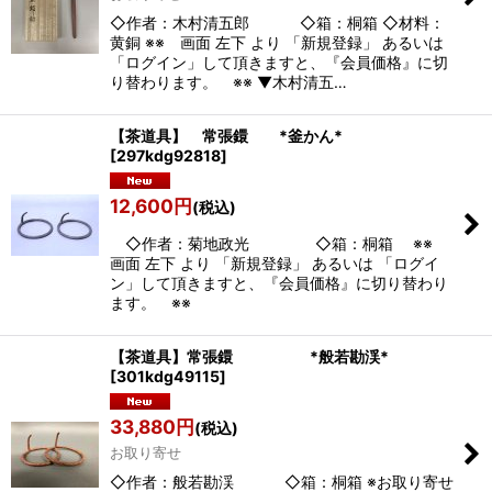
◇作者：木村清五郎 ◇箱：桐箱 ◇材料：
黄銅 ※※ 画面 左下 より 「新規登録」 あるいは
「ログイン」して頂きますと、『会員価格』に切
り替わります。 ※※ ▼木村清五…
【茶道具】 常張鐶 *釜かん*
[
297kdg92818
]
12,600
円
(税込)
◇作者：菊地政光 ◇箱：桐箱 ※※
画面 左下 より 「新規登録」 あるいは 「ログイ
ン」して頂きますと、『会員価格』に切り替わり
ます。 ※※
【茶道具】常張鐶 *般若勘渓*
[
301kdg49115
]
33,880
円
(税込)
お取り寄せ
◇作者：般若勘渓 ◇箱：桐箱 ※お取り寄せ