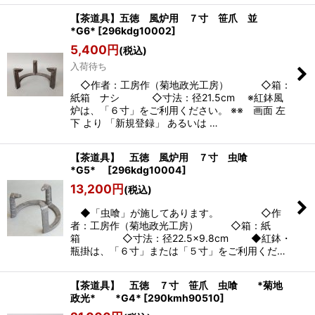
【茶道具】五徳 風炉用 ７寸 笹爪 並
*G6*
[
296kdg10002
]
5,400
円
(税込)
入荷待ち
◇作者：工房作（菊地政光工房） ◇箱：
紙箱 ナシ ◇寸法：径21.5cm ※紅鉢風
炉は、「６寸」をご利用ください。 ※※ 画面 左
下 より 「新規登録」 あるいは …
【茶道具】 五徳 風炉用 ７寸 虫喰
*G5*
[
296kdg10004
]
13,200
円
(税込)
◆「虫喰」が施してあります。 ◇作
者：工房作（菊地政光工房） ◇箱：紙
箱 ◇寸法：径22.5×9.8cm ◆紅鉢・
瓶掛は、「６寸」または「５寸」をご利用くだ…
【茶道具】 五徳 ７寸 笹爪 虫喰 *菊地
政光* *G4*
[
290kmh90510
]