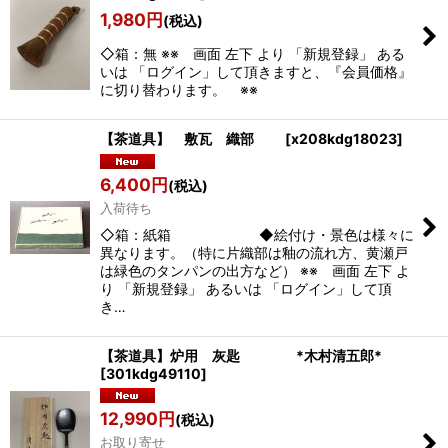
1,980
円
(税込)
◇箱：無 ※※ 画面 左下 より 「新規登録」 ある
いは 「ログイン」して頂きますと、『会員価格』
に切り替わります。 ※※
【茶道具】 敷瓦 織部
[
x208kdg18023
]
6,400
円
(税込)
入荷待ち
◇箱：紙箱 ◆絵付け・景色は様々に
異なります。（特に片織部は釉の流れ方、黄瀬戸
は緑色のタンパンの出方など） ※※ 画面 左下 よ
り 「新規登録」 あるいは 「ログイン」して頂
き…
【茶道具】炉用 灰匙 *木村清五郎*
[
301kdg49110
]
12,990
円
(税込)
お取り寄せ