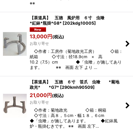
※※
【茶道具】 五徳 風炉用 ６寸 虫喰
*紅鉢*瓶掛*G8*
[
202kdg10005
]
13,000
円
(税込)
お取り寄せ
◇作者：工房作（菊地政光工房） ◇箱：
紙箱 ◇寸法：径18.9cm × 高
10.2（7.5）cm ◆「虫喰」が施してあり
ます。 ※※ 画面 左下 より …
【茶道具】 五徳 ６寸 笹爪 虫喰 *菊地
政光* *G7*
[
290kmh90509
]
21,000
円
(税込)
お取り寄せ
◇作者：菊地政光 ◇箱：桐箱
◇寸法：高８，５cm・幅１８，６cm
◆「虫喰」が施してあります。 ◆紅鉢風
炉・瓶掛むきです。 ※※ 画面 左下…