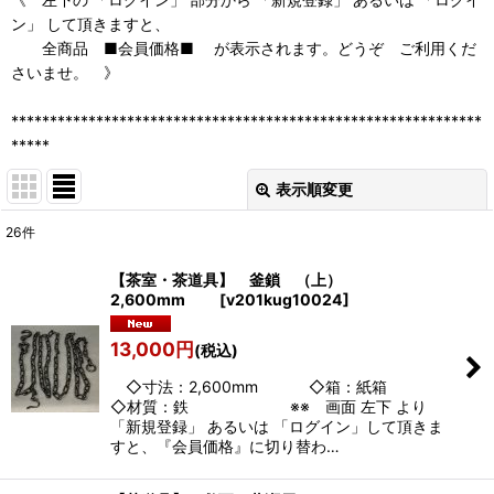
ン」 して頂きますと、
全商品 ■会員価格■ が表示されます。どうぞ ご利用くだ
さいませ。 》
*************************************************************
*****
表示順変更
閉じる
26
件
表示数
:
【茶室・茶道具】 釜鎖 （上）
2,600mm
[
v201kug10024
]
並び順
:
13,000
円
(税込)
絞り込む
◇寸法：2,600mm ◇箱：紙箱
◇材質：鉄 ※※ 画面 左下 より
「新規登録」 あるいは 「ログイン」して頂きま
すと、『会員価格』に切り替わ…