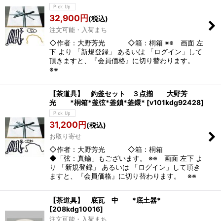
32,900
円
(税込)
注文可能・入荷まち
◇作者：大野芳光 ◇箱：桐箱 ※※ 画面 左
下 より 「新規登録」 あるいは 「ログイン」して
頂きますと、『会員価格』に切り替わります。
※※
【茶道具】 釣釜セット ３点揃 大野芳
光 *桐箱*釜弦*釜鎖*釜鐶*
[
v101kdg92428
]
31,200
円
(税込)
お取り寄せ
◇作者：大野芳光 ◇箱：桐箱
◆「弦：真鍮」もございます。 ※※ 画面 左下 よ
り 「新規登録」 あるいは 「ログイン」して頂き
ますと、『会員価格』に切り替わります。 ※※
【茶道具】 底瓦 中 *底土器*
[
208kdg10016
]
注文可能・入荷まち