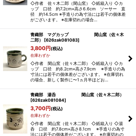
◇作者 佐々木二郎（閑山窯） ◇紙箱入り ◇カ
ップ 口径 約7.2cm×高さ6.6cm ソーサー 直
径 約14.5cm ※手造りの為寸法には若干の個体差
がございます。 ※在庫切れの場合…
青織部 マグカップ 閑山窯（佐々木
二郎）
[
626zak081083
]
3,800
円
(税込)
在庫わずか
◇作者 閑山窯（佐々木二郎） ◇紙箱入り ◇カ
ップ 口径 約8.2cm×高さ7.9cm ※手造りの為
寸法には若干の個体差がございます。 ※在庫切れ
の場合、新しく製作に〜1ヵ月半ほどお…
青織部 湯呑 閑山窯（佐々木二郎）
[
626zak081084
]
3,700
円
(税込)
在庫わずか
◇作者 閑山窯（佐々木二郎） ◇紙箱入り ◇湯
呑 口径 約7.8cm×高さ8.1cm ※手造りの為寸
法には若干の個体差がございます。 ※在庫切れの