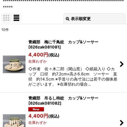
*************************************************************
*****
表示順変更
閉じる
10
件
表示数
:
青織部 梅に千鳥紋 カップ&ソーサー
[
626zak081081
]
並び順
:
4,400
円
(税込)
在庫わずか
絞り込む
◇作者 佐々木二郎（閑山窯） ◇紙箱入り ◇カ
ップ 口径 約7.2cm×高さ6.6cm ソーサー 直
径 約14.5cm ※手造りの為寸法には若干の個体差
がございます。 ※在庫切れの場合…
青織部 吊るし柿紋 カップ&ソーサー
[
626zak081082
]
4,400
円
(税込)
在庫わずか