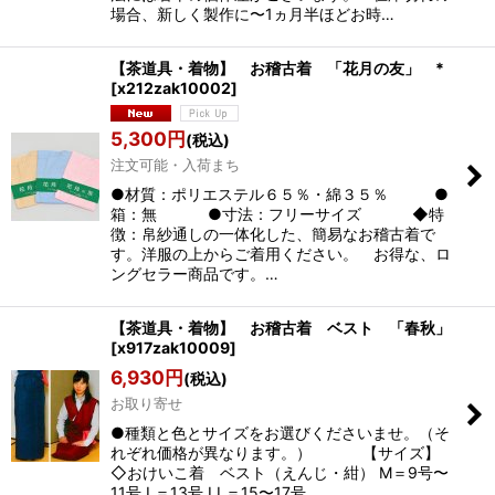
場合、新しく製作に〜1ヵ月半ほどお時…
【茶道具・着物】 お稽古着 「花月の友」 *
[
x212zak10002
]
5,300
円
(税込)
注文可能・入荷まち
●材質：ポリエステル６５％・綿３５％ ●
箱：無 ●寸法：フリーサイズ ◆特
徴：帛紗通しの一体化した、簡易なお稽古着で
す。洋服の上からご着用ください。 お得な、ロ
ングセラー商品です。…
【茶道具・着物】 お稽古着 ベスト 「春秋」
[
x917zak10009
]
6,930
円
(税込)
お取り寄せ
●種類と色とサイズをお選びくださいませ。（そ
れぞれ価格が異なります。） 【サイズ】
◇おけいこ着 ベスト（えんじ・紺） M＝9号〜
11号 L＝13号 LL＝15〜17号 …