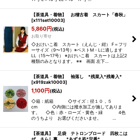
【茶道具・着物】 お稽古着 スカート「春秋」
[
x111set10003
]
5,860
円
(税込)
お取り寄せ
◇おけいこ着 スカート（えんじ・紺） F＝フリ
ーサイズ（9〜13号）※ベストM・Lに適します
LL（15〜17号） ※おけいこ着 スカートは上記2
種類のみとなります。 ※※ 画面 左下…
【茶道具・着物】 袖落し *残菜入*残肴入*
[
x919zak10003
]
1,100
円
(税込)
◇箱：紙箱 ◇サイズ：径１０，５
cm ◇内側には撥水加工が施してありま
す。 ◇色：赤・ローズ・黄色・緑 4色
のうちより お選びくださいませ。 …
【茶道具】 足袋 テトロンブロード 四枚こは
ぜ さらし裏 *あずま姿*定番*