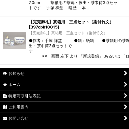
7.0cm 茶箱用の茶碗・振出・茶巾筒3点セッ
トです 手塚 祥堂 略歴 本…
【完売御礼】茶箱用 三点セット（染付竹文）
[
397cbk10015
]
【完売御礼】茶箱用 三点セット（染付竹文）
●作者：手塚 祥堂 ●箱：紙箱 ●茶箱用の茶
出・茶巾筒3点セットで
※※ 画面 左下 より 「新規登録」 あるいは 「
お知らせ
ホーム
特定商取引法表記
ご利用案内
お問い合せ