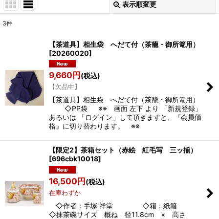
表示順変更
閉じる
3
件
表示数
:
【茶道具】相生袋 へだて付（茶籠・御所篭用）
[
20260020
]
並び順
:
9,660
円
(税込)
絞り込む
【欠品中】
【茶道具】相生袋 へだて付（茶籠・御所篭用）
◇PP袋 ※※ 画面 左下 より 「新規登録」
あるいは 「ログイン」して頂きますと、『会員価
格』に切り替わります。 ※※
【限定2】茶箱セット（赤絵 紅毛写 三ッ揃）
[
696cbk10018
]
16,500
円
(税込)
在庫わずか
◇作者：手塚 祥堂 ◇箱：紙箱
◇抹茶碗サイズ 概ね 径11.8cm × 高さ