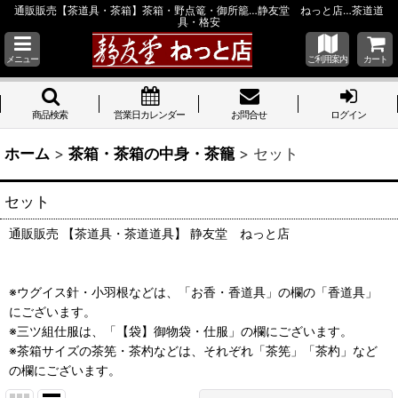
通販販売【茶道具・茶箱】茶箱・野点篭・御所籠…静友堂 ねっと店…茶道道
具・格安
メニュー
ご利用案内
カート
商品検索
営業日カレンダー
お問合せ
ログイン
ホーム
>
茶箱・茶箱の中身・茶籠
>
セット
セット
通販販売 【茶道具・茶道道具】 静友堂 ねっと店
※ウグイス針・小羽根などは、「お香・香道具」の欄の「香道具」
にございます。
※三ツ組仕服は、「【袋】御物袋・仕服」の欄にございます。
※茶箱サイズの茶筅・茶杓などは、それぞれ「茶筅」「茶杓」など
の欄にございます。