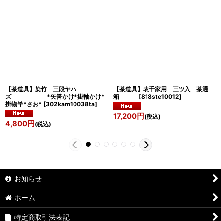
【茶道具】染竹 三段ヤハ
【茶道具】表千家用 三ツ入 茶通
ズ *矢筈かけ*掛軸かけ*
箱
[
818ste10012
]
掛物竿*さお*
[
302kam10038ta
]
17,200
円
(税込)
4,800
円
(税込)
お知らせ
ホーム
特定商取引法表記