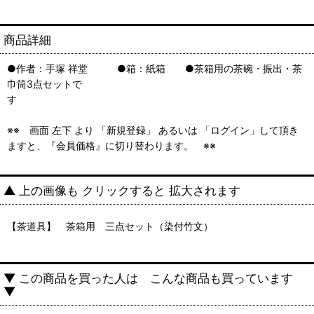
商品詳細
●作者：手塚 祥堂 ●箱：紙箱 ●茶箱用の茶碗・振出・茶
巾筒3点セットで
す
※※ 画面 左下 より 「新規登録」 あるいは 「ログイン」して頂き
ますと、『会員価格』に切り替わります。 ※※
▲ 上の画像も クリックすると 拡大されます
【茶道具】 茶箱用 三点セット（染付竹文）
▼ この商品を買った人は こんな商品も買っています
▼