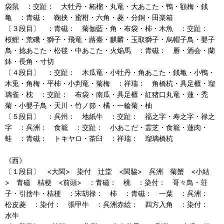
袋鼠 ：交趾： 大牡丹・柘榴・丸竜・大あこた・鴨・額梅・銭
亀 ：青磁： 鞠挟・蜜柑・六角・菱・分銅・田楽箱
〔３段目〕 ：青磁： 菊伽藍・角・布袋・柿・木魚 ：交趾：
桜鯉・荒磯・獅子・飛竜・蕗臺・麒麟・玉取獅子・烏帽子鳥・嬰子
鳥・捻あこた・松毬・中あこた・火焔馬 ：青磁： 雁・酒会・蘭
鉢・長角・寸切
〔４段目〕 ：交趾： 木瓜竜・小牡丹・角あこた・銭亀・小鴨・
木兎・角梅・平柿・小判竜・菊梅 ：祥瑞： 角橋杭・具足櫃・瑠
璃雀・枕 ：交趾： 布袋・南瓜・具足櫃・紅猪口丸竜・蓮・禿
菊・小嬰子鳥・天川・竹ノ節・橘・一輪菊・柚
〔５段目〕 ：呉州： 地紙牛 ：交趾： 福之字・寿之字・禄之
字 ：呉洲： 食籠 ：交趾： 小あこだ・霊芝・食籠・蓮肉・
蛙 ：青磁： トキヤロ・茶臼 ：祥瑞： 瑠璃橋杭
《西》
〔１段目〕 <大関> 染付 辻堂 <関脇> 呉洲 菊蟹 <小結
> 青磁 桔梗 <前頭> ：青磁： 桃 ：染付： 哥々鳥・荘
子・引捨牛・桔梗 ：宋胡禄： 柿 ：青磁： 一葉 ：呉洲：
松皮菱 ：染付： 張甲牛 ：呉洲赤絵： 四方入角 ：染付：
水牛