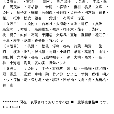
〔２段目〕 <前頭> ：染附： 兜巾茄子 ：呉洲： 木瓜・銀
杏・周茂叔 ：宋胡禄： 食籠 ：祥瑞： 蜜柑・横瓜・立瓜 ：
染附： 拍子木・鞠挟・分銅鶴・分銅蝶・犬荘子・円窓菊・糸巻・
桜川・桜牛・松皮・銀杏 ：呉洲： 有馬筆・赤玉
〔３段目〕 ：染附： 台布袋・大海老・立唄・碁打 ：呉洲：
鳥宝珠 ：祥瑞： 鳥差瓢箪・褶扇・拍子木・茄子 ：染附：
桃・梔子・鉄仙・葛籠・半開扇・火焔馬・臺蛤・臺麒麟・花荘子・
玉章・菱牛・菱馬・笹分銅・竹ハシキ
〔４段目〕 ：呉洲： 松毬・浮鳥・都鳥・荷葉・菊鷺 ：染
附： 横唄・胴乱・屏風箱・開扇・小碁打・飛竜・葛籠牛・山道・
隅田川・六角竜・都鳥・万歳烏帽子・干網・大桃・角繁・一葉・
柿・小海老・海鼠・菱の実・長角ハシキ
〔５段目〕 ：染附： 丁子・将棋駒・磬・蛤・一輪梅・鑓ノ鞘・
冠・霊芝・二疋鯉・車軸・鶏・竹ノ節・ひよこ・寸切・鯉桶・桐ノ
トウ・笹蟹・房・登り亀・蛙・駅路・誰が袖・長角・角・丸橋杭・
鞠・壷
********* 現在 表示されておりますのは ■一般販売価格■ です。
**********