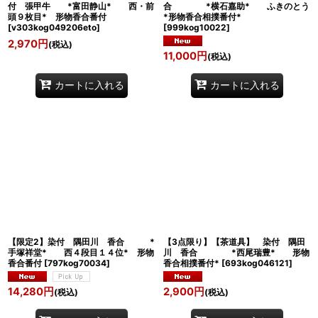
付 張甲牛 *富田静山* 西・前
合 *横石嘉助* ふきのとう
頭９枚目* 形物香合番付
*形物香合相撲番付*
[
v303kog049206eto
]
[
999kog10022
]
2,970
円
(税込)
11,000
円
(税込)
カートに入れる
カートに入れる
【限定2】染付 隅田川 香合 *
【3点限り】【茶道具】 染付 隅田
手塚祥堂* 西４段目１４位* 形物
川 香合 *西尾瑞豊* 形物
香合番付
[
797kog70034
]
香合相撲番付*
[
693kog046121
]
14,280
円
2,900
円
(税込)
(税込)