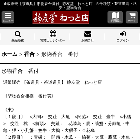
通販販売【茶道具】形物香合番付…静友堂 ねっと店…５千種類・茶道道具・格
安・型物香合
メニュー
ご利用案内
カート
商品検索
営業日カレンダー
お問合せ
ログイン
ホーム
>
香合
>
形物香合 番付
形物香合 番付
通販販売 【茶道具・茶道道具】 静友堂 ねっと店
《型物香合相撲 番付表》
《東》
〔１段目〕 <大関> 交趾 大亀 <関脇> 交趾 臺牛 <小結
> 交趾 桃 <前頭> 交趾： 花喰鳥・鹿・菊蟹・分銅亀・中
亀・狸・小判蟹・笠牛・大鴨・大獅子・金花鳥
〔２段目〕 ：青磁： 開扇・木瓜・一輪菊・犬鷹・鷹鷹・木魚・