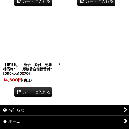
カートに入れる
カートに入れる
【茶道具】 香合 染付 開扇 *
林秀峰* 形物香合相撲番付*
[
696kog10070
]
14,600
円
(税込)
カートに入れる
お知らせ
ホーム