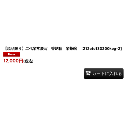
並び順
:
【現品限り】二代楽常慶写 香炉釉 楽茶碗
[
212eto130200kog-2
]
12,000
円
(税込)
カートに入れる