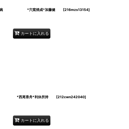
」写 茶碗 *穴窯焼成*加藤健
[
216mzs13154
]
カートに入れる
木」写 *西尾香舟*利休所持
[
212cwn242040
]
カートに入れる