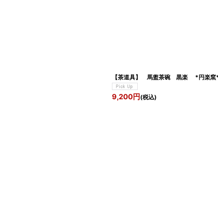
絞り込む
【茶道具】 馬盥茶碗 黒楽 *円楽窯
9,200
円
(税込)