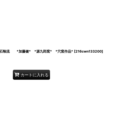
石釉流 *加藤健* *源九郎窯* *穴窯作品*
[
216cwn133200
]
カートに入れる