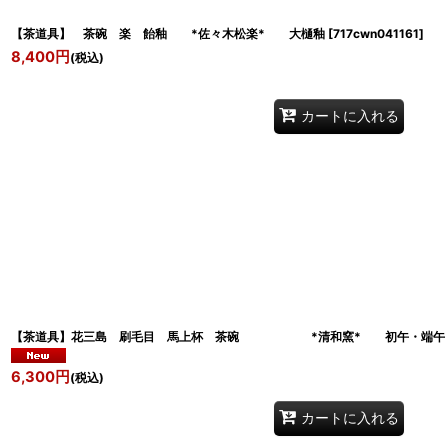
【茶道具】 茶碗 楽 飴釉 *佐々木松楽* 大樋釉
[
717cwn041161
]
8,400
円
(税込)
カートに入れる
【茶道具】花三島 刷毛目 馬上杯 茶碗 *清和窯* 初午・端午
6,300
円
(税込)
カートに入れる