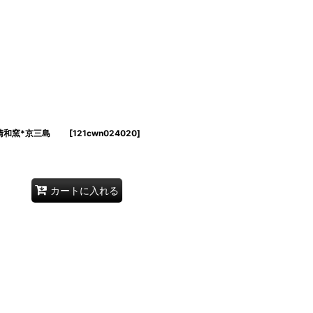
清和窯*京三島
[
121cwn024020
]
カートに入れる