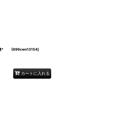
藤健*
[
696cwn13154
]
カートに入れる