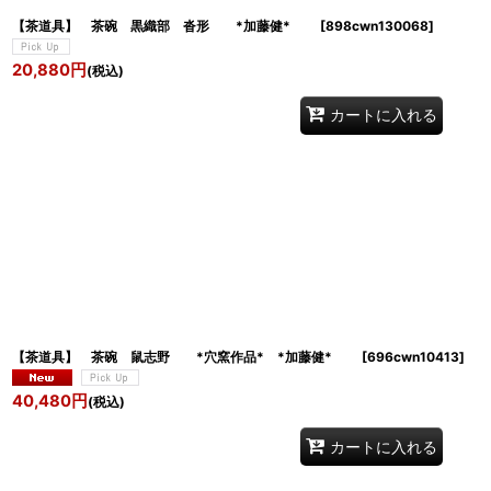
【茶道具】 茶碗 黒織部 沓形 *加藤健*
[
898cwn130068
]
20,880
円
(税込)
カートに入れる
【茶道具】 茶碗 鼠志野 *穴窯作品* *加藤健*
[
696cwn10413
]
40,480
円
(税込)
カートに入れる