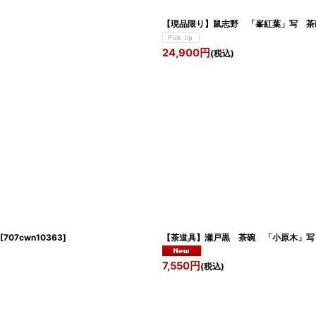
【現品限り】鼠志野 「峯紅葉
24,900
円
(税込)
[
707cwn10363
]
【茶道具】瀬戸黒 茶碗 「小原
7,550
円
(税込)