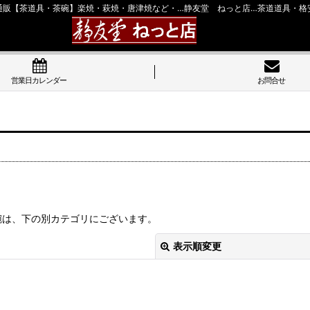
通販【茶道具・茶碗】楽焼・萩焼・唐津焼など・…静友堂 ねっと店…茶道道具・格
営業日カレンダー
お問合せ
茶碗は、下の別カテゴリにございます。
表示順変更