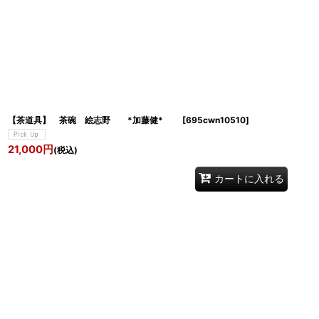
【茶道具】 茶碗 絵志野 *加藤健*
[
695cwn10510
]
21,000
円
(税込)
カートに入れる