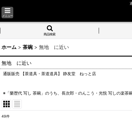
メニュー
商品検索
ホーム
>
茶碗
>
無地 に近い
無地 に近い
通販販売 【茶道具・茶道道具】 静友堂 ねっと店
※「樂歴代 写し 茶碗」のうち、長次郎・のんこう・光悦 写しの楽
49
件
表示数
: