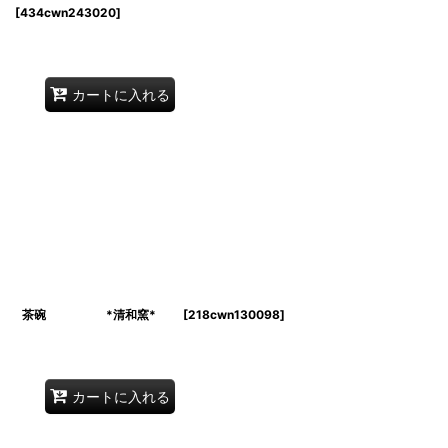
*
[
434cwn243020
]
カートに入れる
クルス文 茶碗 *清和窯*
[
218cwn130098
]
カートに入れる