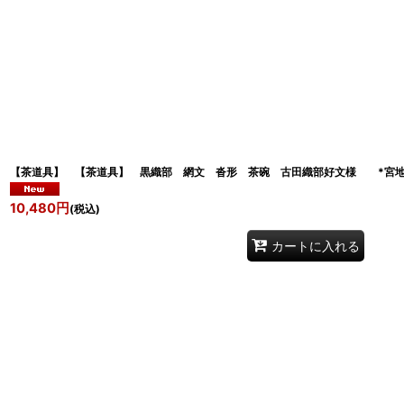
【茶道具】 【茶道具】 黒織部 網文 沓形 茶碗 古田織部好文様 *
10,480
円
(税込)
カートに入れる