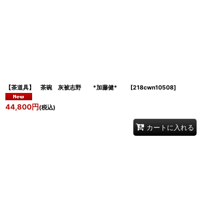
【茶道具】 茶碗 灰被志野 *加藤健*
[
218cwn10508
]
44,800
円
(税込)
カートに入れる