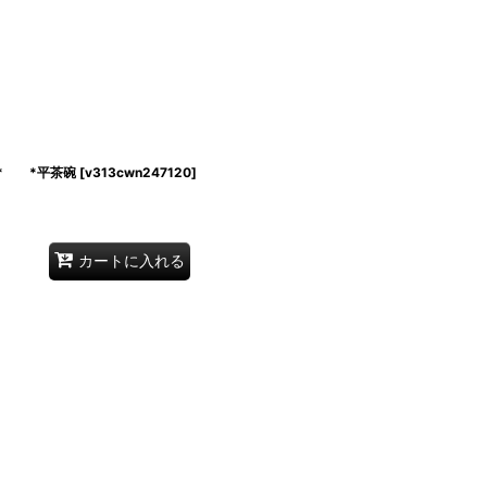
* *平茶碗
[
v313cwn247120
]
カートに入れる