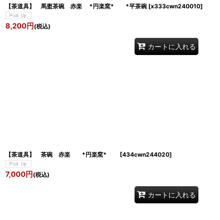
【茶道具】 馬盥茶碗 赤楽 *円楽窯* *平茶碗
[
x333cwn240010
]
8,200
円
(税込)
カートに入れる
【茶道具】 茶碗 赤楽 *円楽窯*
[
434cwn244020
]
7,000
円
(税込)
カートに入れる