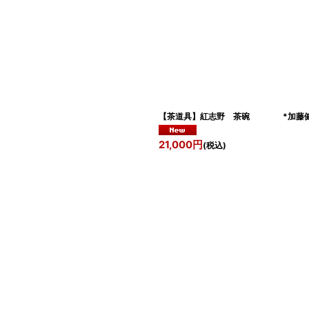
【茶道具】紅志野 茶碗 *加
21,000
円
(税込)