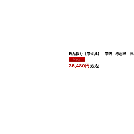
現品限り【茶道具】 茶碗 赤志野 長
36,480
円
(税込)