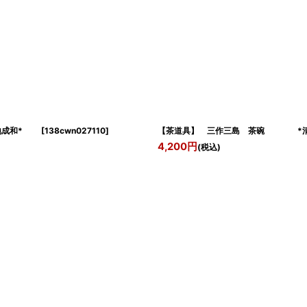
宮地成和*
[
138cwn027110
]
【茶道具】 三作三島 茶碗 *
4,200
円
(税込)