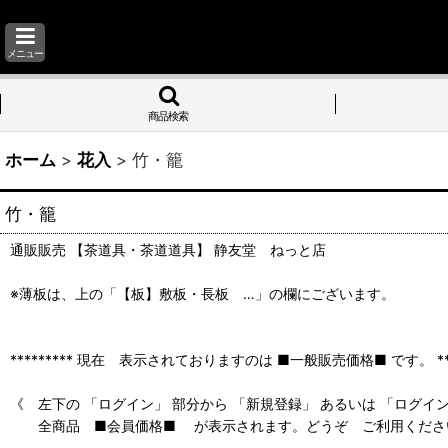
メニュー
商品検索
ホーム
>
花入
>
竹・籠
竹・籠
通販販売 【茶道具・茶道道具】 静友堂 ねっと店
※薄板は、上の「【板】敷板・長板 …」の欄にございます。
********* 現在 表示されておりますのは ■一般販売価格■ です。 ****
《 左下の 「ログイン」 部分から 「新規登録」 あるいは 「ログイ
全商品 ■会員価格■ が表示されます。どうぞ ご利用くださ