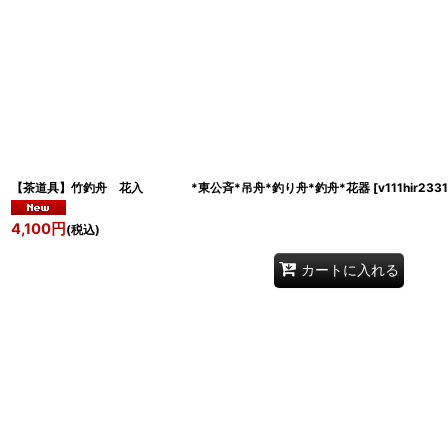
【茶道具】竹釣舟 花入 *東公斉*吊舟*釣り舟*釣舟*花器
[
v111hir233
4,100
円
(税込)
カートに入れる