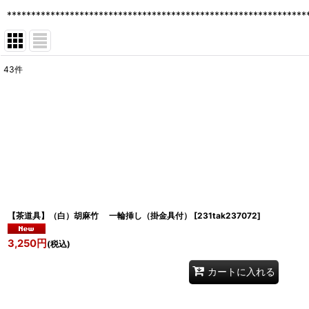
**************************************************************
43
件
表示数
:
並び順
:
【茶道具】（白）胡麻竹 一輪挿し（掛金具付）
[
231tak237072
]
3,250
円
(税込)
カートに入れる