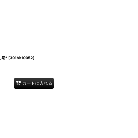
篭*
[
301hir10052
]
カートに入れる