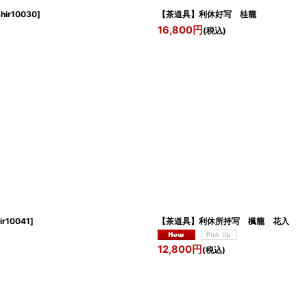
hir10030
]
【茶道具】利休好写 桂
16,800
円
(税込)
ir10041
]
【茶道具】利休所持写 楓籠 花
12,800
円
(税込)