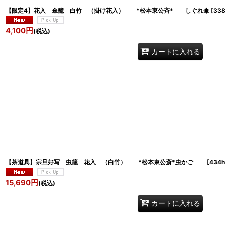
【限定4】花入 傘籠 白竹 （掛け花入） *松本東公斉* しぐれ傘
[
338
4,100
円
(税込)
カートに入れる
【茶道具】宗旦好写 虫籠 花入 （白竹） *松本東公斎*虫かご
[
434h
15,690
円
(税込)
カートに入れる