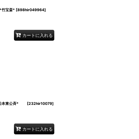
竹宝斎*
[
898hir049964
]
カートに入れる
松本東公斉*
[
232hir10079
]
カートに入れる