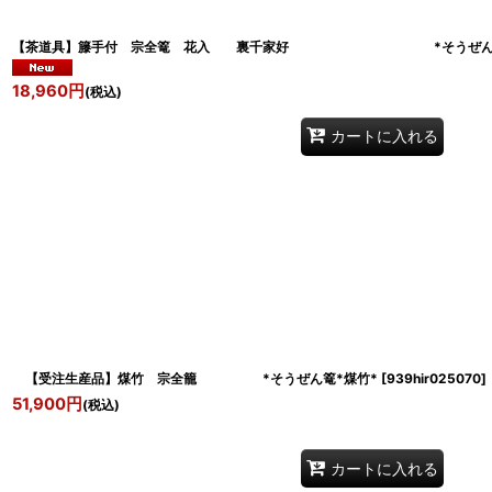
【茶道具】籐手付 宗全篭 花入 裏千家好 *そうぜん
18,960
円
(税込)
カートに入れる
【受注生産品】煤竹 宗全籠 *そうぜん篭*煤竹*
[
939hir025070
]
51,900
円
(税込)
カートに入れる