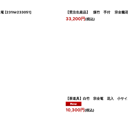
篭
[
231hir233051
]
【受注生産品】 煤竹 手付 宗全籠
33,200
円
(税込)
【茶道具】白竹 宗全篭 花入 小
10,300
円
(税込)