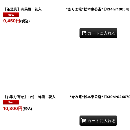
【茶道具】有馬籠 花入 *ありま篭*松本東公斎*
[
434hir10054
]
9,450
円
(税込)
カートに入れる
【お取り寄せ】白竹 蝉籠 花入 *せみ篭*松本東公斎*
[
939hir02407
10,800
円
(税込)
カートに入れる