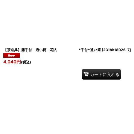
【茶道具】籐手付 通い筒 花入 *手付*通い筒
[
231hir18026-7
]
4,040
円
(税込)
カートに入れる