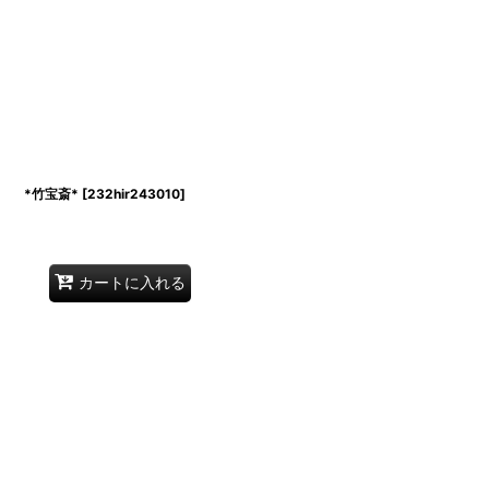
 *竹宝斎*
[
232hir243010
]
カートに入れる