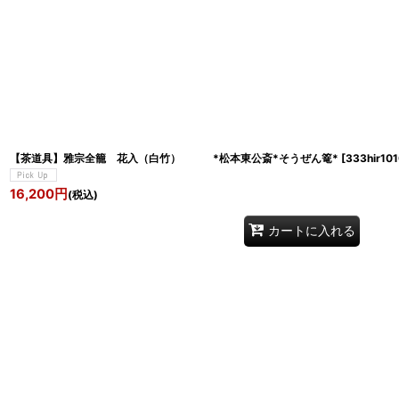
【茶道具】雅宗全籠 花入（白竹） *松本東公斎*そうぜん篭*
[
333hir10
16,200
円
(税込)
カートに入れる