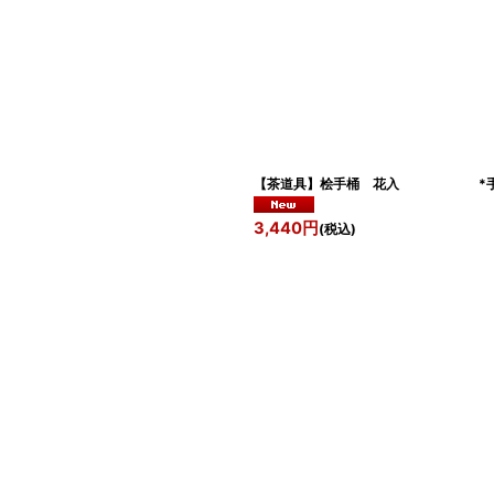
【茶道具】桧手桶 花入 *手
3,440
円
(税込)