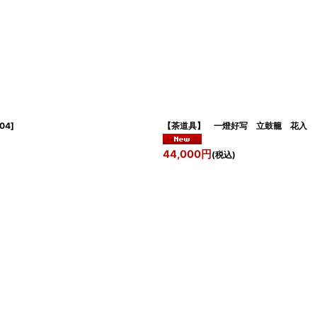
104
]
【茶道具】 一燈好写 立鼓籠 花入
44,000
円
(税込)