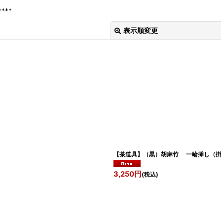
****
表示順変更
絞り込む
【茶道具】（黒）胡麻竹 一輪挿し（
3,250
円
(税込)