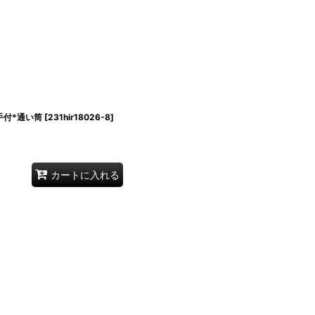
付*通い筒
[
231hir18026-8
]
カートに入れる