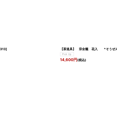
1313
]
【茶道具】 宗全籠 花入 *そうぜん
14,600
円
(税込)