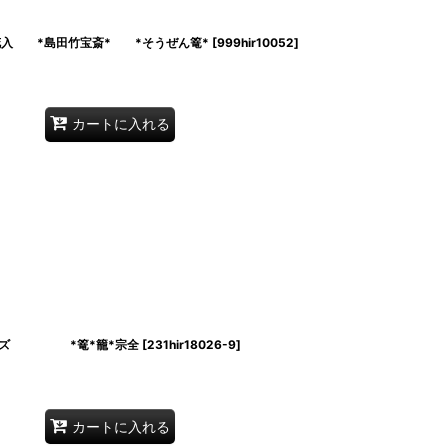
花入 *島田竹宝斎* *そうぜん篭*
[
999hir10052
]
カートに入れる
サイズ *篭*籠*宗全
[
231hir18026-9
]
カートに入れる