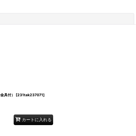
閉じる
掛金具付）
[
231tak237071
]
カートに入れる