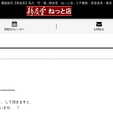
通販販売【茶道具】花入 竹・籠…静友堂 ねっと店…５千種類・茶道道具・格安
営業日カレンダー
お問合せ
******
ン」 して頂きますと、
いませ。 》