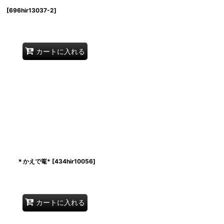
籠
[
696hir13037-2
]
カートに入れる
入 ＊かえで篭*
[
434hir10056
]
カートに入れる