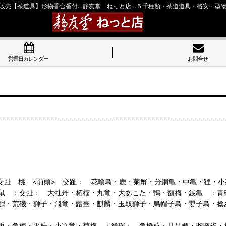
販売【茶道具】形物香合番付…静友堂 ねっと店…５千種類・茶道道具・格安・型
営業日カレンダー
お問合せ
 交趾 桃 <前頭> 交趾： 花喰鳥・鹿・菊蟹・分銅亀・中亀・狸・
鼠 ：交趾： 大牡丹・柘榴・丸竜・大あこた・鴨・額梅・銭亀 ：青
鯉・荒磯・獅子・飛竜・蕗臺・麒麟・玉取獅子・烏帽子鳥・嬰子鳥・捻
兎・角梅・平柿・小判竜・菊梅 ：祥瑞： 角橋杭・具足櫃・瑠璃雀・