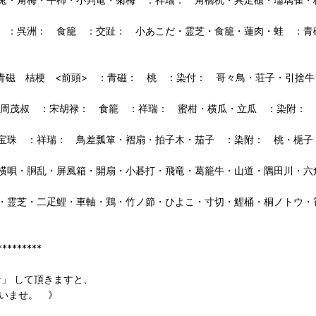
 ：呉洲： 食籠 ：交趾： 小あこだ・霊芝・食籠・蓮肉・蛙 ：青
 青磁 桔梗 <前頭> ：青磁： 桃 ：染付： 哥々鳥・荘子・引捨
・周茂叔 ：宋胡禄： 食籠 ：祥瑞： 蜜柑・横瓜・立瓜 ：染附：
宝珠 ：祥瑞： 鳥差瓢箪・褶扇・拍子木・茄子 ：染附： 桃・梔子
横唄・胴乱・屏風箱・開扇・小碁打・飛竜・葛籠牛・山道・隅田川・六
・霊芝・二疋鯉・車軸・鶏・竹ノ節・ひよこ・寸切・鯉桶・桐ノトウ・
******
ン」 して頂きますと、
いませ。 》