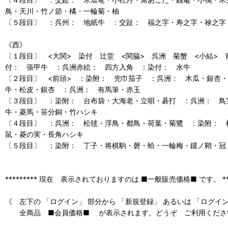
鳥・天川・竹ノ節・橘・一輪菊・柚
〔５段目〕 ：呉州： 地紙牛 ：交趾： 福之字・寿之字・禄之字
《西》
〔１段目〕 <大関> 染付 辻堂 <関脇> 呉洲 菊蟹 <小結>
付： 張甲牛 ：呉洲赤絵： 四方入角 ：染付： 水牛
〔２段目〕 <前頭> ：染附： 兜巾茄子 ：呉洲： 木瓜・銀杏
牛・松皮・銀杏 ：呉洲： 有馬筆・赤玉
〔３段目〕 ：染附： 台布袋・大海老・立唄・碁打 ：呉洲： 鳥
牛・菱馬・笹分銅・竹ハシキ
〔４段目〕 ：呉洲： 松毬・浮鳥・都鳥・荷葉・菊鷺 ：染附： 
鼠・菱の実・長角ハシキ
〔５段目〕 ：染附： 丁子・将棋駒・磬・蛤・一輪梅・鑓ノ鞘・冠
********* 現在 表示されておりますのは ■一般販売価格■ です。 ****
《 左下の 「ログイン」 部分から 「新規登録」 あるいは 「ログイ
全商品 ■会員価格■ が表示されます。どうぞ ご利用くださ