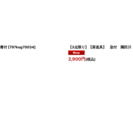
番付
[
797kog70034
]
【3点限り】【茶道具】 染付 隅田
2,900
円
(税込)