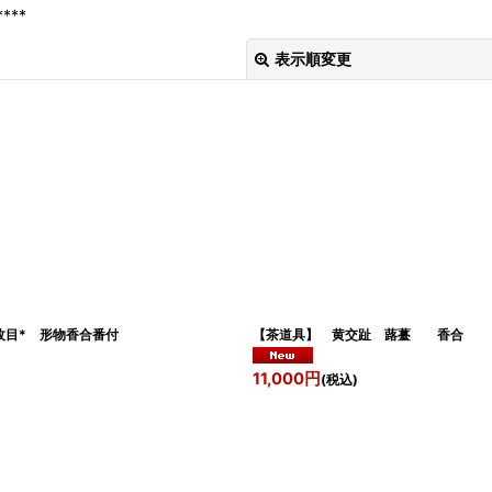
****
表示順変更
絞り込む
目* 形物香合番付
【茶道具】 黄交趾 蕗薹 香合 
11,000
円
(税込)