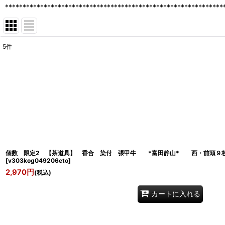
**************************************************************
5
件
表示数
:
並び順
:
個数 限定2 【茶道具】 香合 染付 張甲牛 *富田静山* 西・前頭９枚
[
v303kog049206eto
]
2,970
円
(税込)
カートに入れる