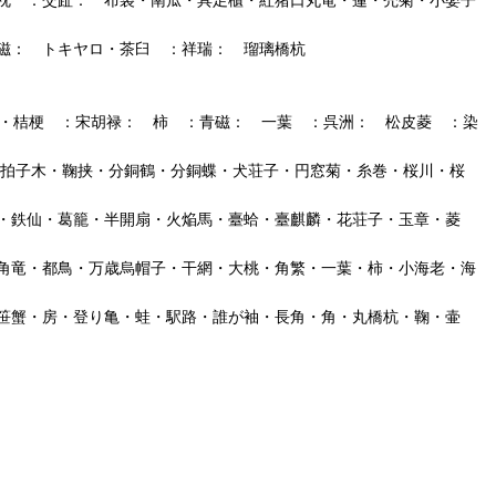
磁： トキヤロ・茶臼 ：祥瑞： 瑠璃橋杭
牛・桔梗 ：宋胡禄： 柿 ：青磁： 一葉 ：呉洲： 松皮菱 ：染
 拍子木・鞠挟・分銅鶴・分銅蝶・犬荘子・円窓菊・糸巻・桜川・桜
・鉄仙・葛籠・半開扇・火焔馬・臺蛤・臺麒麟・花荘子・玉章・菱
角竜・都鳥・万歳烏帽子・干網・大桃・角繁・一葉・柿・小海老・海
笹蟹・房・登り亀・蛙・駅路・誰が袖・長角・角・丸橋杭・鞠・壷