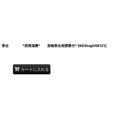
川 香合 *西尾瑞豊* 形物香合相撲番付*
[
693kog046121
]
カートに入れる