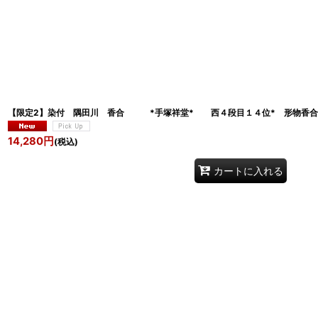
【限定2】染付 隅田川 香合 *手塚祥堂* 西４段目１４位* 形物香合
14,280
円
(税込)
カートに入れる