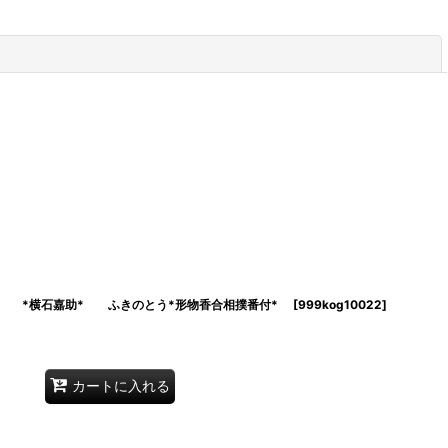
閉じる
*横石嘉助* ふきのとう*形物香合相撲番付*
[
999kog10022
]
カートに入れる