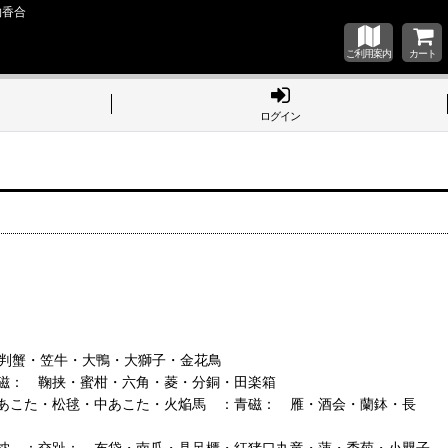
物香合
ご利用案内
カート
ログイン
小判蟹・笠牛・大鴨・大獅子・金花鳥
磁： 鞠挟・蜜柑・六角・菱・分銅・田楽箱
あこた・松毬・中あこた・火焔馬 ：青磁： 雁・酒会・蘭鉢・長
枕 ：交趾： 布袋・南瓜・具足櫃・紅猪口丸竜・蓮・禿菊・小嬰子