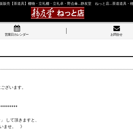
販販売【茶道具】棚物・立礼棚・立礼卓・野点傘…静友堂 ねっと店…茶道道具・
営業日カレンダー
お問合せ
にございます。
******
ン」 して頂きますと、
いませ。 》