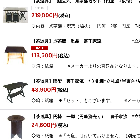
【茶道具】 組立式 点茶盤セット（円座 2枚付）
219,000
円
(税込)
◇内容：点茶盤・喫架（脇机）・円倚 
【茶道具】点茶盤 単品 裏千家流 *立礼
113,500
円
(税込)
◇箱：紙箱 ※メーカーより
【茶道具】喫架 裏千家流 *立礼棚*立礼卓*半東台*
48,900
円
(税込)
◇箱：紙箱 ※「セット」もございます。 ※メ
【茶道具】円椅 一脚（円座別売り） 裏千家流 *立
24,600
円
(税込)
◇箱：紙箱 ※「円座」は付いておりません。（別売でご