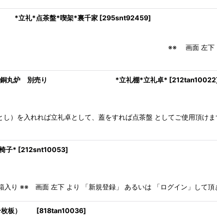
立礼*点茶盤*喫架*裏千家
[
295snt92459
]
 ※※ 画面 左下 より 「新規登録」 あ
ット ※銅丸炉 別売り *立礼棚*立礼卓*
[
212tan10022
落とし）を入れれば立礼卓として、蓋をすれば点茶盤 としてご使用頂
椅子*
[
212snt10053
]
◇紙箱入り ※※ 画面 左下 より 「新規登録」 あるいは 「ログイン」
 一枚板）
[
818tan10036
]