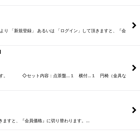
るいは 「ログイン」して頂きますと、『会
]
けます。 ◇セット内容：点茶盤…１ 横付…１ 円椅（金具な
して頂きますと、『会員価格』に切り替わります。…