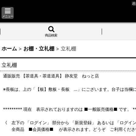
通
メニュー
商品検索
ホーム
>
お棚・立礼棚
>
立礼棚
立礼棚
通販販売 【茶道具・茶道道具】 静友堂 ねっと店
※長板は、上の「【板】敷板・長板 …」にございます。台子は当欄
********* 現在 表示されておりますのは ■一般販売価格■ です。 ****
《 左下の 「ログイン」 部分から 「新規登録」 あるいは 「ログイ
全商品 ■会員価格■ が表示されます。どうぞ ご利用くださ