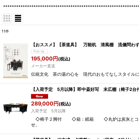
**************************************************************
11
件
表示数
:
【おススメ】【茶道具】 万能机 清風棚 流儀問わ
並び順
:
195,000
円
(税込)
メーカー直送
伝統文化 茶の湯の心を 現代のおもてなしスタイルに
【入荷予定 5月以降】即中斎好写 末広棚（椅子
289,000
円
(税込)
入荷予定 5月以降
◇椅子２脚付 ◇箱：紙箱 ◇丸炉は炭灰とコンセ
せ。