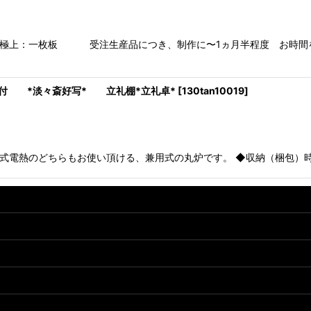
枚板 受注生産品につき、制作に〜1ヵ月半程度 お時間を頂
付 *淡々斎好写* 立礼棚*立礼卓*
[
130tan10019
]
熱のどちらもお使い頂ける、兼用式の丸炉です。 ◆収納（梱包）時の目