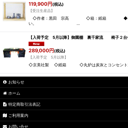
119,900
円
(税込)
【受注生産品】
◇作者：黒田 宗高 ◇箱：紙箱 ◆極上：一
い。 …
【入荷予定 5月以降】御園棚 裏千家流 椅子２台
289,000
円
(税込)
【入荷予定 5月以降】
◇京美社製 ◇紙箱 ◇丸炉は炭灰とコンセント式電
お知らせ
ホーム
特定商取引法表記
ご利用案内
お問い合せ