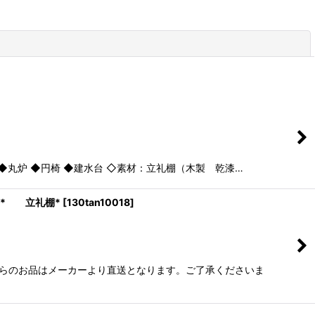
閉じる
丸炉 ◆円椅 ◆建水台 ◇素材：立礼棚（木製 乾漆…
* 立礼棚*
[
130tan10018
]
のお品はメーカーより直送となります。ご了承くださいま