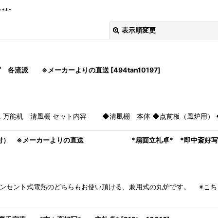
****
表示順変更
ず 各流派 ※メーカーよりの直送
[
494tan10197
]
絞り込む
 万能机 清風棚 セット内容 ◆清風棚 本体 ◆点前板（風炉用） ◆
2台付） ※メーカーよりの直送 *扇面立礼卓* *即中斎好写
ント式電熱のどちらもお使い頂ける、兼用式の丸炉です。 ※こちら