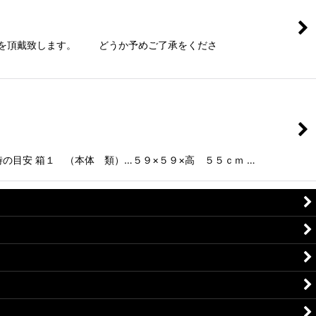
戴致します。 どうか予めご了承をくださ
安 箱１ （本体 類）…５９×５９×高 ５５ｃｍ …