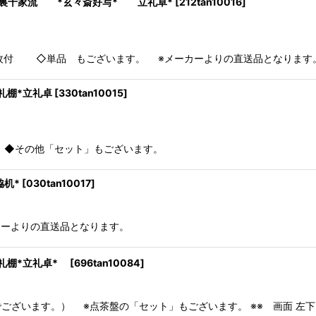
 裏千家流 *玄々斎好写* 立礼卓*
[
212tan10016
]
2客 円座 2枚付 ◇単品 もございます。 ※
棚*立礼卓
[
330tan10015
]
の直送品となります。 ◆その他「セ
脇机*
[
030tan10017
]
ーカーよりの直送品となります。
礼棚*立礼卓*
[
696tan10084
]
ざいます。） ※点茶盤の「セット」もございます。 ※※ 画面 左下 