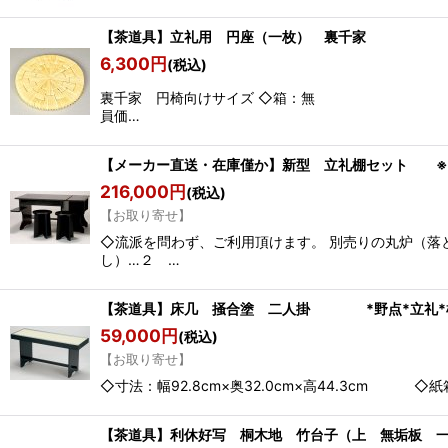
【茶道具】立礼用 円座（一枚） 裏千家 *
6,300
円
(税込)
裏千家 円椅向けサイズ ◇箱：無
員価…
【メーカー直送・在庫僅か】新型 立礼棚セ
216,000
円
(税込)
【お取り寄せ】
◇流派を問わず、ご利用頂けます。 別売りの丸炉（
し）…２ …
【茶道具】床几 掻合塗 二人掛 *野点*立礼*
59,000
円
(税込)
【お取り寄せ】
◇寸法：幅92.8cm×奥32.0cm×高44.3cm 
【茶道具】利休好写 桐木地 竹台子（上 無垢板