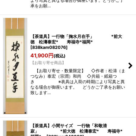
より写真と異なる場合が御座います。どうかご了
承をお願…
【茶道具】一行物「掬水月在手」 *前大
徳 松濤泰宏* 寿福寺*福岡*
[
838kam082076
]
41,900
円
(税込)
【お取り寄せ商品】
【お取り寄せ・数量限定】 ◇作者：松濤（ま
つなみ）泰宏（宗潤）和尚 ◇共箱・紙箱つ
き ※表具は入荷の時期により写真と異
なる場合が御座います。 どうかご了承をお願い
致します…
【茶道具】小間サイズ 一行物「和敬清
寂」 *前大徳 松濤泰宏* 寿福寺*