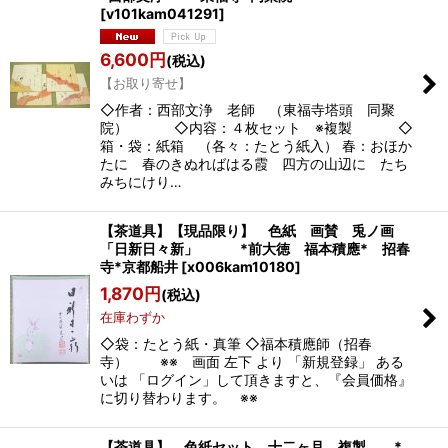
[
v101kam041291
]
6,600
円
(税込)
【お取り寄せ】
◇作者：西部文浄 老師 （東福寺塔頭 同聚
院） ◇内容：４枚セット ※複製 ◇
箱・袋：紙箱 （各々：たとう紙入） 春：おほか
たに 春のきぬればはる霞 四方の山辺に たち
みちにけり…
【茶道具】【現品限り】 色紙 画賛 兎ノ画
「日新日々新」 *前大徳 福本積應* 招春
寺*京都船井
[
x006kam10180
]
1,870
円
(税込)
在庫わずか
◇袋：たとう紙・真筆 ◇福本積應師（招春
寺） ※※ 画面 左下 より 「新規登録」 ある
いは 「ログイン」して頂きますと、『会員価格』
に切り替わります。 ※※
【茶道具】 色紙セット 十二ヶ月 複製 *