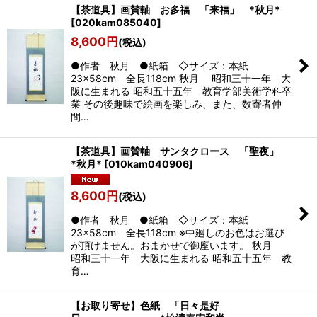
【茶道具】画賛軸 お多福 「来福」 *秋月*
[
020kam085040
]
8,600
円
(税込)
●作者 秋月 ●紙箱 ◇サイズ：本紙
23×58cm 全長118cm 秋月 昭和三十一年 大
阪に生まれる 昭和五十五年 教育学部美術学科卒
業 その後趣味で絵画を楽しみ、また、数寄者仲
間…
【茶道具】画賛軸 サンタクロース 「聖夜」
*秋月*
[
010kam040906
]
8,600
円
(税込)
●作者 秋月 ●紙箱 ◇サイズ：本紙
23×58cm 全長118cm ※中廻しのお色はお選び
が頂けません。おまかせで御座います。 秋月
昭和三十一年 大阪に生まれる 昭和五十五年 教
育…
【お取り寄せ】色紙 「日々是好