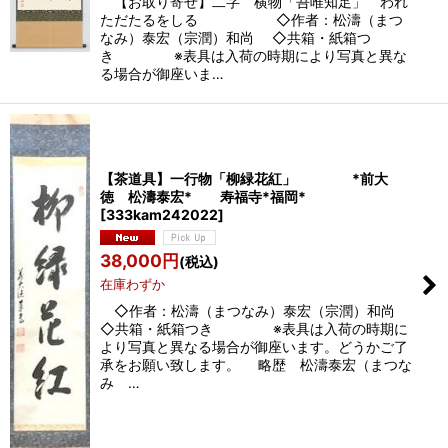
【お取り寄せ】二字 横物「吾唯知足」 われ
ただたるをしる ◇作者：松濤（まつ
なみ）泰宏（宗潤）和尚 ◇共箱・紙箱つ
き ※表具は入荷の時期により写真と異な
る場合が御座いま…
【茶道具】一行物「柳緑花紅」 *前大
徳 松濤泰宏* 寿福寺*福岡*
[
333kam242022
]
38,000
円
(税込)
在庫わずか
◇作者：松濤（まつなみ）泰宏（宗潤）和尚
◇共箱・紙箱つき ※表具は入荷の時期に
より写真と異なる場合が御座います。どうかご了
承をお願い致します。 略歴 松濤泰宏（まつな
み …