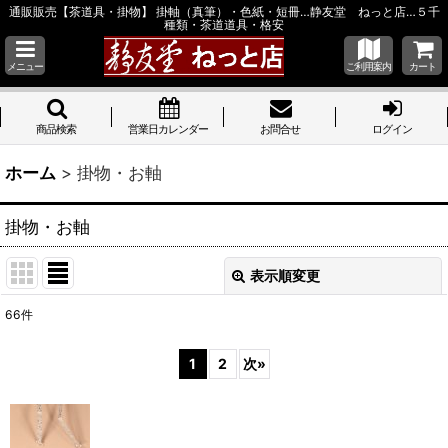
通販販売【茶道具・掛物】 掛軸（真筆）・色紙・短冊…静友堂 ねっと店…５千
種類・茶道道具・格安
メニュー
ご利用案内
カート
商品検索
営業日カレンダー
お問合せ
ログイン
ホーム
>
掛物・お軸
掛物・お軸
表示順変更
閉じる
66
件
サブカテゴリ
:
1
2
次
»
表示数
:
並び順
: