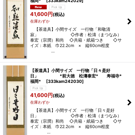
福岡*
[
333kam242029
]
41,600
円
(税込)
在庫わずか
【茶道具】小間サイズ 一行物「和敬清
寂」 ◇作者：松濤（まつなみ）
泰宏（宗潤）和尚 ◇共箱・紙箱つき ◇サ
イズ：本紙 巾22.2cm × 縦60cm程度
…
【茶道具】小間サイズ 一行物「日々是好
日」 *前大徳 松濤泰宏* 寿福寺*
福岡*
[
333kam242030
]
41,600
円
(税込)
在庫わずか
【茶道具】小間サイズ 一行物「日々是好
日」 ◇作者：松濤（まつなみ）
泰宏（宗潤）和尚 ◇共箱・紙箱つき ◇サ
イズ：本紙 巾22.2cm × 縦60cm程度
…