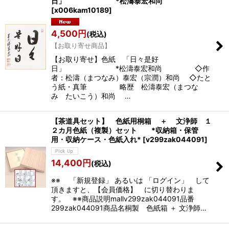
日」 *松濤泰宏和尚
[
x006kam10189
]
4,500
円
(税込)
【お取り寄せ商品】
【お取り寄せ】色紙 「日々是好
日」 *松濤泰宏和尚 ◇作
者：松濤（まつなみ）泰宏（宗潤）和尚 ◇たと
う紙・真筆 略歴 松濤泰宏（まつな
み たいこう）和尚 …
【茶道具セット】 色紙用桐箱 ＋ 文浄師 １
２カ月色紙（複製）セット *収納箱・保管
用・収納ケース・色紙入れ*
[
v299zak044091
]
14,400
円
(税込)
※※ 「新規登録」 あるいは 「ログイン」 して
頂きますと、【会員価格】 に切り替わりま
す。 ※※商品説明mallv299zak044091品番
299zak044091商品名桐製 色紙箱 ＋ 文浄師…