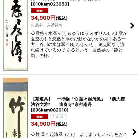
[
010kam023050
]
34,900
円
(税込)
欠品中・入荷待ち
◇雲悠々水潺々(くもゆうゆう みずせんせん) 雲が
夏空のもと悠然と浮かび動かないかの如くある一
方、谷川の水は潺々(せんせん)と、絶え間なく流
れ続けているので あるという、自然界の「静と
動」の様…
【茶道具】 一行物「竹 葉々起清風」 *前大徳
法谷文雅* 逢春寺*京都南丹
[
696kam082010
]
34,900
円
(税込)
◇竹 葉々起清風（たけ ようようせいふうをおこ