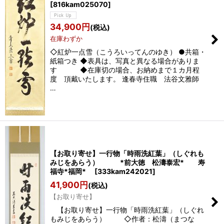
[
816kam025070
]
34,900
円
(税込)
在庫わずか
◇紅炉一点雪（こうろいってんのゆき） ●共箱・
紙箱つき ◆表具は、写真と異なる場合がありま
す ◆在庫切の場合、お納めまで１カ月程
度 頂戴いたします。 逢春寺住職 法谷文雅師
…
【お取り寄せ】一行物「時雨洗紅葉」（しぐれも
みじをあらう） *前大徳 松濤泰宏* 寿
福寺*福岡*
[
333kam242021
]
41,900
円
(税込)
【お取り寄せ】
【お取り寄せ】一行物「時雨洗紅葉」（しぐれ
もみじをあらう） ◇作者：松濤（まつな