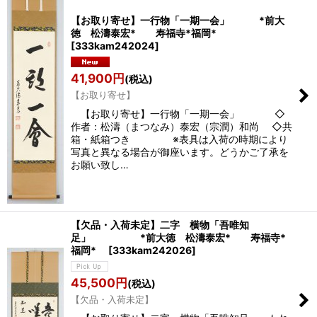
【お取り寄せ】一行物「一期一会」 *前大
徳 松濤泰宏* 寿福寺*福岡*
[
333kam242024
]
41,900
円
(税込)
【お取り寄せ】
【お取り寄せ】一行物「一期一会」 ◇
作者：松濤（まつなみ）泰宏（宗潤）和尚 ◇共
箱・紙箱つき ※表具は入荷の時期により
写真と異なる場合が御座います。どうかご了承を
お願い致し…
【欠品・入荷未定】二字 横物「吾唯知
足」 *前大徳 松濤泰宏* 寿福寺*
福岡*
[
333kam242026
]
45,500
円
(税込)
【欠品・入荷未定】