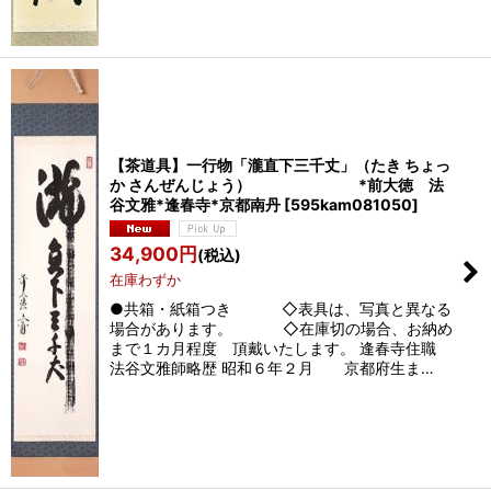
【茶道具】一行物「瀧直下三千丈」（たき ちょっ
か さんぜんじょう） *前大徳 法
谷文雅*逢春寺*京都南丹
[
595kam081050
]
34,900
円
(税込)
在庫わずか
●共箱・紙箱つき ◇表具は、写真と異なる
場合があります。 ◇在庫切の場合、お納め
まで１カ月程度 頂戴いたします。 逢春寺住職
法谷文雅師略歴 昭和６年２月 京都府生ま…