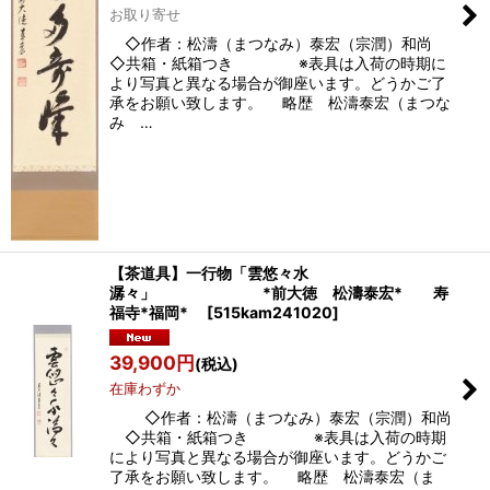
お取り寄せ
◇作者：松濤（まつなみ）泰宏（宗潤）和尚
◇共箱・紙箱つき ※表具は入荷の時期に
より写真と異なる場合が御座います。どうかご了
承をお願い致します。 略歴 松濤泰宏（まつな
み …
【茶道具】一行物「雲悠々水
潺々」 *前大徳 松濤泰宏* 寿
福寺*福岡*
[
515kam241020
]
39,900
円
(税込)
在庫わずか
◇作者：松濤（まつなみ）泰宏（宗潤）和尚
◇共箱・紙箱つき ※表具は入荷の時期
により写真と異なる場合が御座います。どうかご
了承をお願い致します。 略歴 松濤泰宏（ま