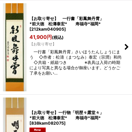
【お取り寄せ】 一行書「彩鳳舞丹霄」
*前大徳 松濤泰宏* 寿福寺*福岡*
[
212kam040905
]
41,900
円
(税込)
【お取り寄せ】
一行書「彩鳳舞丹霄」さいほうたんしょうにま
う ◇作者：松濤（まつなみ）泰宏（宗潤）和尚
◇共箱・紙箱つき ※表具は入荷の時期
により写真と異なる場合が御座います。どうかご
了承をお願い…
【お取り寄せ】一行物「明歴々露堂々」
*前大徳 松濤泰宏* 寿福寺*福岡*
[
838kam082075
]