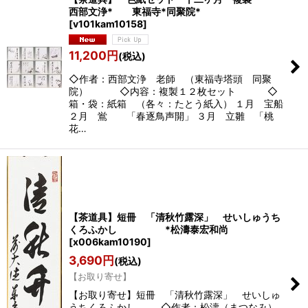
西部文浄* 東福寺*同聚院*
[
v101kam10158
]
11,200
円
(税込)
◇作者：西部文浄 老師 （東福寺塔頭 同聚
院） ◇内容：複製１２枚セット ◇
箱・袋：紙箱 （各々：たとう紙入） １月 宝船
２月 鴬 「春逐鳥声開」 ３月 立雛 「桃
花…
【茶道具】短冊 「清秋竹露深」 せいしゅうち
くろふかし *松濤泰宏和尚
[
x006kam10190
]
3,690
円
(税込)
【お取り寄せ】
【お取り寄せ】短冊 「清秋竹露深」 せいしゅ
うちくろふかし ◇作者：松濤（まつなみ）