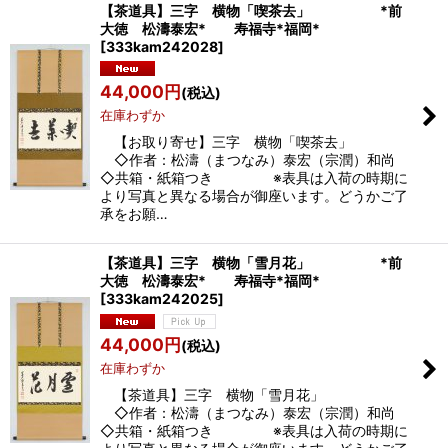
【茶道具】三字 横物「喫茶去」 *前
大徳 松濤泰宏* 寿福寺*福岡*
[
333kam242028
]
44,000
円
(税込)
在庫わずか
【お取り寄せ】三字 横物「喫茶去」
◇作者：松濤（まつなみ）泰宏（宗潤）和尚
◇共箱・紙箱つき ※表具は入荷の時期に
より写真と異なる場合が御座います。どうかご了
承をお願…
【茶道具】三字 横物「雪月花」 *前
大徳 松濤泰宏* 寿福寺*福岡*
[
333kam242025
]
44,000
円
(税込)
在庫わずか
【茶道具】三字 横物「雪月花」
◇作者：松濤（まつなみ）泰宏（宗潤）和尚
◇共箱・紙箱つき ※表具は入荷の時期に