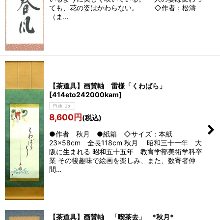
ても、花の姿はかわらない。 ◇作者：松濤
（ま…
【茶道具】画賛軸 雷様「くわばら」
[
414eto242000kam
]
8,600
円
(税込)
●作者 秋月 ●紙箱 ◇サイズ：本紙
23×58cm 全長118cm 秋月 昭和三十一年 大
阪に生まれる 昭和五十五年 教育学部美術学科卒
業 その後趣味で絵画を楽しみ、また、数寄者仲
間…
【茶道具】画賛軸 「喫茶去」 *秋月*