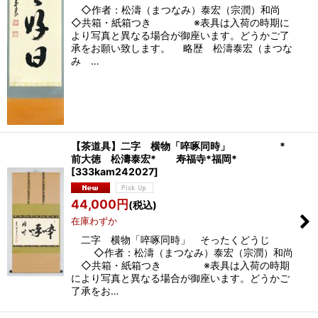
◇作者：松濤（まつなみ）泰宏（宗潤）和尚
◇共箱・紙箱つき ※表具は入荷の時期に
より写真と異なる場合が御座います。どうかご了
承をお願い致します。 略歴 松濤泰宏（まつな
み …
【茶道具】二字 横物「啐啄同時」 *
前大徳 松濤泰宏* 寿福寺*福岡*
[
333kam242027
]
44,000
円
(税込)
在庫わずか
二字 横物「啐啄同時」 そったくどうじ
◇作者：松濤（まつなみ）泰宏（宗潤）和尚
◇共箱・紙箱つき ※表具は入荷の時期
により写真と異なる場合が御座います。どうかご
了承をお…