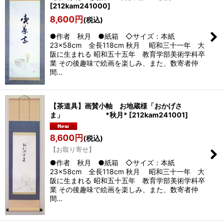
[
212kam241000
]
8,600
円
(税込)
●作者 秋月 ●紙箱 ◇サイズ：本紙
23×58cm 全長118cm 秋月 昭和三十一年 大
阪に生まれる 昭和五十五年 教育学部美術学科卒
業 その後趣味で絵画を楽しみ、また、数寄者仲
間…
【茶道具】画賛小軸 お地蔵様「おかげさ
ま」 *秋月*
[
212kam241001
]
8,600
円
(税込)
【お取り寄せ】
●作者 秋月 ●紙箱 ◇サイズ：本紙
23×58cm 全長118cm 秋月 昭和三十一年 大
阪に生まれる 昭和五十五年 教育学部美術学科卒
業 その後趣味で絵画を楽しみ、また、数寄者仲
間…