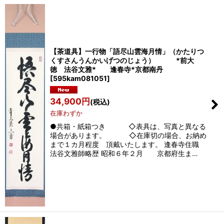
【茶道具】一行物「語尽山雲海月情」（かたりつ
くすさんうんかいげつのじょう） *前大
徳 法谷文雅* 逢春寺*京都南丹
[
595kam081051
]
34,900
円
(税込)
在庫わずか
●共箱・紙箱つき ◇表具は、写真と異なる
場合があります。 ◇在庫切の場合、お納め
まで１カ月程度 頂戴いたします。 逢春寺住職
法谷文雅師略歴 昭和６年２月 京都府生ま…