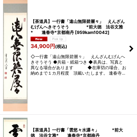
絞り込む
【茶道具】一行書「遠山無限碧層々」 えんざん
むげんへきそうそう *前大徳 法谷文雅
* 逢春寺*京都南丹
[
959kam10042
]
34,900
円
(税込)
◇一行書「遠山無限碧層々」 えんざんむげんへ
きそうそう ●共箱・紙箱つき ◆表具は、写真と
異なる場合があります ◆在庫切の場合、お
納めまで１カ月程度 頂戴いたします。 逢春寺…
【茶道具】一行書「雲悠々水潺々」 *前大
徳 法谷文雅* 逢春寺*京都南丹