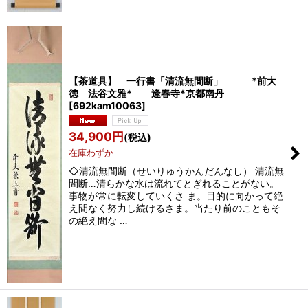
【茶道具】 一行書「清流無間断」 *前大
徳 法谷文雅* 逢春寺*京都南丹
[
692kam10063
]
34,900
円
(税込)
在庫わずか
◇清流無間断（せいりゅうかんだんなし） 清流無
間断…清らかな水は流れてとぎれることがない。
事物が常に転変していくさ ま。目的に向かって絶
え間なく努力し続けるさま。当たり前のこともそ
の絶え間な …