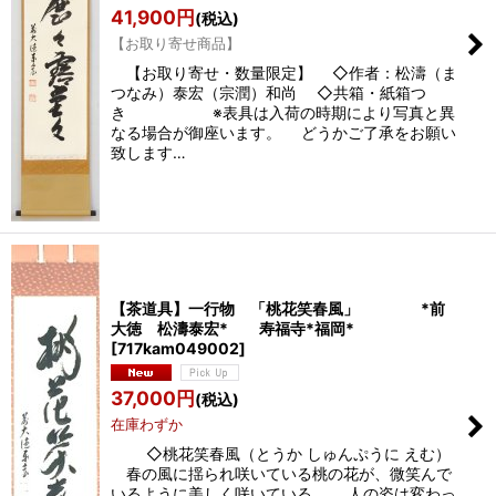
41,900
円
(税込)
【お取り寄せ商品】
【お取り寄せ・数量限定】 ◇作者：松濤（ま
つなみ）泰宏（宗潤）和尚 ◇共箱・紙箱つ
き ※表具は入荷の時期により写真と異
なる場合が御座います。 どうかご了承をお願い
致します…
【茶道具】一行物 「桃花笑春風」 *前
大徳 松濤泰宏* 寿福寺*福岡*
[
717kam049002
]
37,000
円
(税込)
在庫わずか
◇桃花笑春風（とうか しゅんぷうに えむ）
春の風に揺られ咲いている桃の花が、微笑んで
いるように美しく咲いている。 人の姿は変わっ