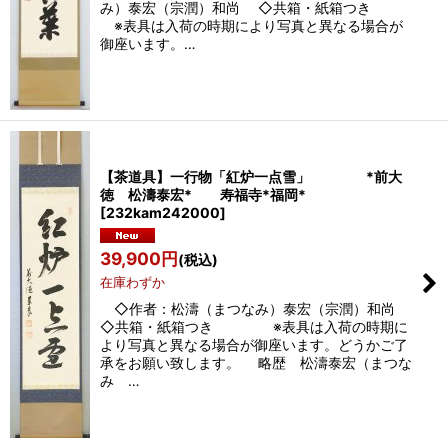
み）泰宏（宗潤）和尚 ◇共箱・紙箱つき
※表具は入荷の時期により写真と異なる場合が
御座います。…
【茶道具】一行物「紅炉一点雪」 *前大
徳 松濤泰宏* 寿福寺*福岡*
[
232kam242000
]
39,900
円
(税込)
在庫わずか
◇作者：松濤（まつなみ）泰宏（宗潤）和尚
◇共箱・紙箱つき ※表具は入荷の時期に
より写真と異なる場合が御座います。どうかご了
承をお願い致します。 略歴 松濤泰宏（まつな
み …