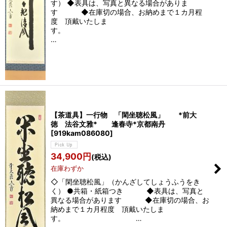
す） ◆表具は、写真と異なる場合がありま
す ◆在庫切の場合、お納めまで１カ月程
度 頂戴いたしま
す。
…
【茶道具】一行物 「閑坐聴松風」 *前大
徳 法谷文雅* 逢春寺*京都南丹
[
919kam086080
]
34,900
円
(税込)
在庫わずか
◇「閑坐聴松風」（かんざしてしょうふうをき
く） ●共箱・紙箱つき ◆表具は、写真と
異なる場合があります ◆在庫切の場合、お
納めまで１カ月程度 頂戴いたしま
す。 …