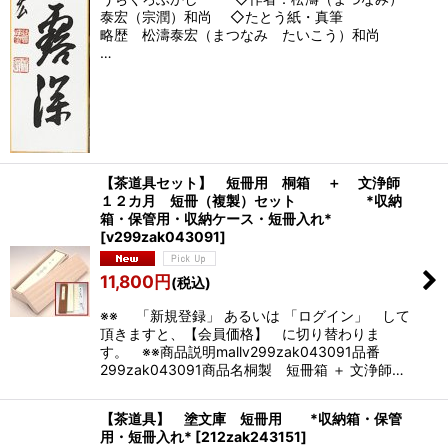
泰宏（宗潤）和尚 ◇たとう紙・真筆
略歴 松濤泰宏（まつなみ たいこう）和尚
…
【茶道具セット】 短冊用 桐箱 ＋ 文浄師
１２カ月 短冊（複製）セット *収納
箱・保管用・収納ケース・短冊入れ*
[
v299zak043091
]
11,800
円
(税込)
※※ 「新規登録」 あるいは 「ログイン」 して
頂きますと、【会員価格】 に切り替わりま
す。 ※※商品説明mallv299zak043091品番
299zak043091商品名桐製 短冊箱 ＋ 文浄師…
【茶道具】 塗文庫 短冊用 *収納箱・保管
用・短冊入れ*
[
212zak243151
]