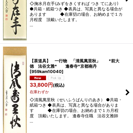
◇掬水月在手(みずをきくすれば つき てにあり)
●共箱・紙箱つき ◆表具は、写真と異なる場合が
あります ◆在庫切の場合、お納めまで１カ
月程度 頂戴いたします。
…
【茶道具】 一行物 「清風萬里秋」 *前大
徳 法谷文雅* 逢春寺*京都南丹
[
959kam10040
]
33,800
円
(税込)
在庫わずか
◇清風萬里秋（せいふうばんりのあき） ●共箱・
紙箱つき ◆表具は、写真と異なる場合がありま
す ◆在庫切の場合、お納めまで１カ月程
度 頂戴いたします。 逢春寺住職 法谷文雅師
…