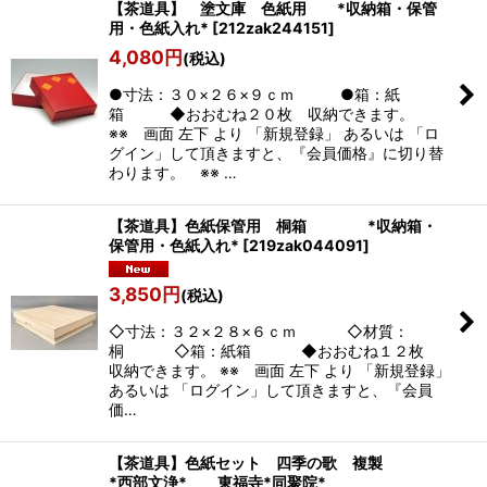
【茶道具】 塗文庫 色紙用 *収納箱・保管
用・色紙入れ*
[
212zak244151
]
4,080
円
(税込)
●寸法：３０×２６×９ｃｍ ●箱：紙
箱 ◆おおむね２０枚 収納できます。
※※ 画面 左下 より 「新規登録」 あるいは 「ロ
グイン」して頂きますと、『会員価格』に切り替
わります。 ※※ …
【茶道具】色紙保管用 桐箱 *収納箱・
保管用・色紙入れ*
[
219zak044091
]
3,850
円
(税込)
◇寸法：３２×２８×６ｃｍ ◇材質：
桐 ◇箱：紙箱 ◆おおむね１２枚
収納できます。 ※※ 画面 左下 より 「新規登録」
あるいは 「ログイン」して頂きますと、『会員
価…
【茶道具】色紙セット 四季の歌 複製
*西部文浄* 東福寺*同聚院*