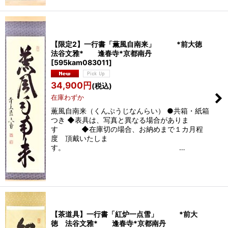
【限定2】一行書「薫風自南来」 *前大徳
法谷文雅* 逢春寺*京都南丹
[
595kam083011
]
34,900
円
(税込)
在庫わずか
薫風自南来（くんぷうじなんらい） ●共箱・紙箱
つき ◆表具は、写真と異なる場合がありま
す ◆在庫切の場合、お納めまで１カ月程
度 頂戴いたしま
す。 …
【茶道具】一行書「紅炉一点雪」 *前大
徳 法谷文雅* 逢春寺*京都南丹