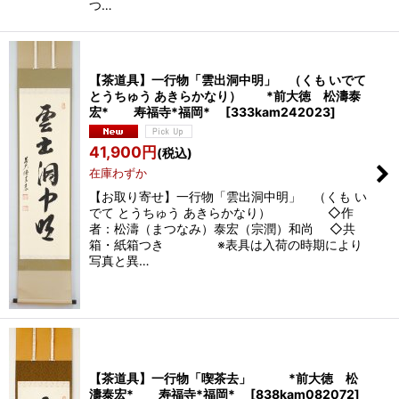
つ…
【茶道具】一行物「雲出洞中明」 （くも いでて
とうちゅう あきらかなり） *前大徳 松濤泰
宏* 寿福寺*福岡*
[
333kam242023
]
41,900
円
(税込)
在庫わずか
【お取り寄せ】一行物「雲出洞中明」 （くも い
でて とうちゅう あきらかなり） ◇作
者：松濤（まつなみ）泰宏（宗潤）和尚 ◇共
箱・紙箱つき ※表具は入荷の時期により
写真と異…
【茶道具】一行物「喫茶去」 *前大徳 松
濤泰宏* 寿福寺*福岡*
[
838kam082072
]