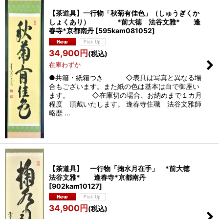
【茶道具】一行物「秋菊有佳色」（しゅうぎくか
しょくあり） *前大徳 法谷文雅* 逢
春寺*京都南丹
[
595kam081052
]
34,900
円
(税込)
在庫わずか
●共箱・紙箱つき ◇表具は写真と異なる場
合もございます。また紙の色は基本は白で御座い
ます。 ◇在庫切の場合、お納めまで１カ月
程度 頂戴いたします。 逢春寺住職 法谷文雅師
略歴 …
【茶道具】 一行物「掬水月在手」 *前大徳
法谷文雅* 逢春寺*京都南丹
[
902kam10127
]
34,900
円
(税込)