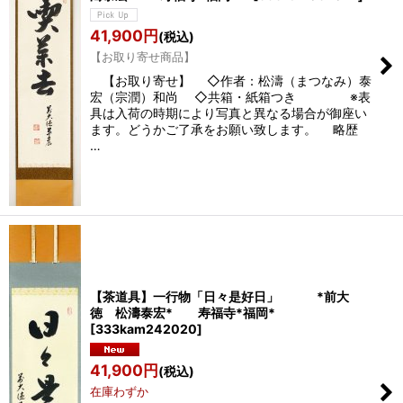
41,900
円
(税込)
【お取り寄せ商品】
【お取り寄せ】 ◇作者：松濤（まつなみ）泰
宏（宗潤）和尚 ◇共箱・紙箱つき ※表
具は入荷の時期により写真と異なる場合が御座い
ます。どうかご了承をお願い致します。 略歴
…
【茶道具】一行物「日々是好日」 *前大
徳 松濤泰宏* 寿福寺*福岡*
[
333kam242020
]
41,900
円
(税込)
在庫わずか