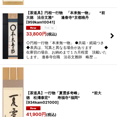
【茶道具】円相一行物 「本来無一物」 *前
大徳 法谷文雅* 逢春寺*京都南丹
[
959kam10041
]
33,800
円
(税込)
◇円相一行物「本来無一物」 ●共箱・紙箱つき
◆表具は、写真と異なる場合があります ◆
在庫切の場合、お納めまで１カ月程度 頂戴いた
します。 逢春寺住職 法谷文雅師 略歴 …
【茶道具】一行物「夏雲多奇峰」 *前大
徳 松濤泰宏* 寿福寺*福岡*
[
934kam021000
]
41,900
円
(税込)