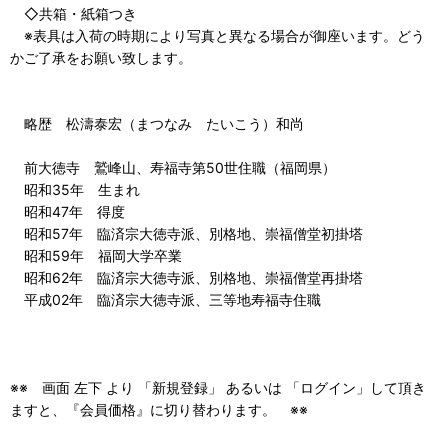
◇共箱・紙箱つき
※表具は入荷の時期により写真と異なる場合が御座います。どう
かご了承をお願い致します。
略歴 松濤泰宏（まつなみ たいこう）和尚
前大徳寺 鷲峰山、寿福寺第50世住職（福岡県）
昭和35年 生まれ
昭和47年 得度
昭和57年 臨済宗大徳寺派、別格地、崇福僧堂初掛塔
昭和59年 福岡大学卒業
昭和62年 臨済宗大徳寺派、別格地、崇福僧堂再掛塔
平成02年 臨済宗大徳寺派、三等地寿福寺住職
※※ 画面 左下 より 「新規登録」 あるいは 「ログイン」して頂き
ますと、『会員価格』に切り替わります。 ※※