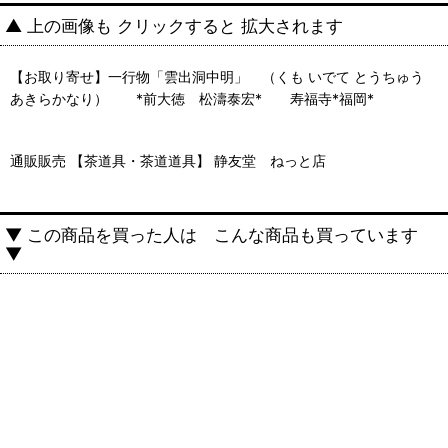
▲ 上の画像も クリックすると 拡大されます
【お取り寄せ】一行物「雲出洞中明」 （くも いでて とうちゅう
あきらかなり） *前大徳 松濤泰宏* 寿福寺*福岡*
通販販売 【茶道具・茶道道具】 静友堂 ねっと店
▼ この商品を買った人は こんな商品も買っています
▼