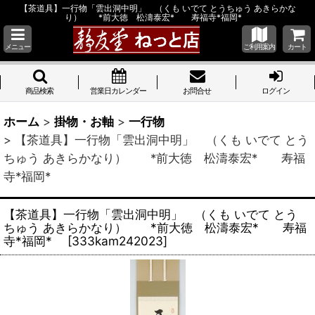
【茶道具】一行物「雲出洞中明」 （くも いでて とうちゅう あきらかな
り） *前大徳 松濤泰宏* 寿福寺*福岡*
メニュー
ご利用案内
カート
商品検索
営業日カレンダー
お問合せ
ログイン
ホーム
>
掛物・お軸
>
一行物
>
【茶道具】一行物「雲出洞中明」 （くも いでて とう
ちゅう あきらかなり） *前大徳 松濤泰宏* 寿福
寺*福岡*
【茶道具】一行物「雲出洞中明」 （くも いでて とう
ちゅう あきらかなり） *前大徳 松濤泰宏* 寿福
寺*福岡*
[
333kam242023
]