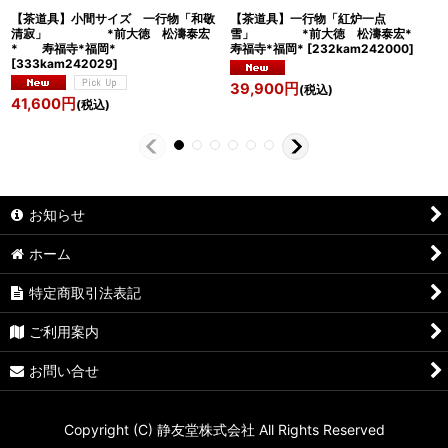
【茶道具】小間サイズ 一行物「和敬
【茶道具】一行物「紅炉一点
清寂」 *前大徳 松濤泰宏
雪」 *前大徳 松濤泰宏*
* 寿福寺*福岡*
寿福寺*福岡*
[
232kam242000
]
[
333kam242029
]
39,900
円
(税込)
41,600
円
(税込)
お知らせ
ホーム
特定商取引法表記
ご利用案内
お問い合せ
Copyright (C) 静友堂株式会社 All Rights Reserved