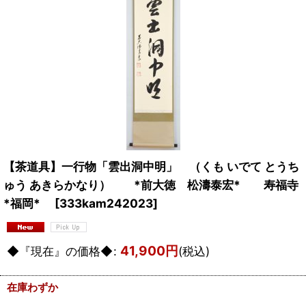
【茶道具】一行物「雲出洞中明」 （くも いでて とうち
ゅう あきらかなり） *前大徳 松濤泰宏* 寿福寺
*福岡*
[
333kam242023
]
41,900
円
◆『現在』の価格◆
:
(税込)
在庫わずか