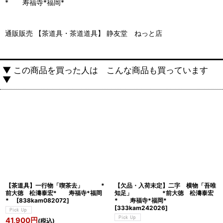
* 寿福寺*福岡*
通販販売 【茶道具・茶道道具】 静友堂 ねっと店
▼ この商品を買った人は こんな商品も買っています
▼
【茶道具】一行物「喫茶去」 *
【欠品・入荷未定】二字 横物「吾唯
前大徳 松濤泰宏* 寿福寺*福岡
知足」 *前大徳 松濤泰宏
*
[
838kam082072
]
* 寿福寺*福岡*
[
333kam242026
]
41,900
円
(税込)