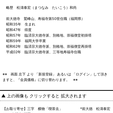
略歴 松濤泰宏（まつなみ たいこう）和尚
前大徳寺 鷲峰山、寿福寺第50世住職（福岡県）
昭和35年 生まれ
昭和47年 得度
昭和57年 臨済宗大徳寺派、別格地、崇福僧堂初掛塔
昭和59年 福岡大学卒業
昭和62年 臨済宗大徳寺派、別格地、崇福僧堂再掛塔
平成02年 臨済宗大徳寺派、三等地寿福寺住職
※※ 画面 左下 より 「新規登録」 あるいは 「ログイン」して頂き
ますと、『会員価格』に切り替わります。 ※※
▲ 上の画像も クリックすると 拡大されます
【お取り寄せ】三字 横物「喫茶去」 *前大徳 松濤泰宏