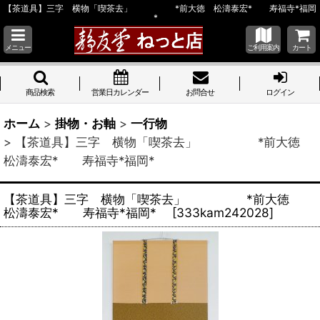
【茶道具】三字 横物「喫茶去」 *前大徳 松濤泰宏* 寿福寺*福岡
*
メニュー
ご利用案内
カート
商品検索
営業日カレンダー
お問合せ
ログイン
ホーム
>
掛物・お軸
>
一行物
>
【茶道具】三字 横物「喫茶去」 *前大徳
松濤泰宏* 寿福寺*福岡*
【茶道具】三字 横物「喫茶去」 *前大徳
松濤泰宏* 寿福寺*福岡*
[
333kam242028
]