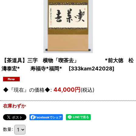
【茶道具】三字 横物「喫茶去」 *前大徳 松
濤泰宏* 寿福寺*福岡*
[
333kam242028
]
44,000
円
◆『現在』の価格◆
:
(税込)
在庫わずか
Facebookでシェア
数量
: