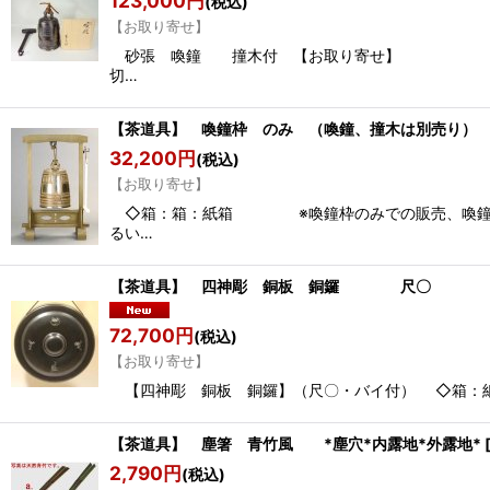
123,000
円
(税込)
【お取り寄せ】
砂張 喚鐘 撞木付 【お取り寄せ】 ◇作家：
切…
【茶道具】 喚鐘枠 のみ （喚鐘、撞木は別売
32,200
円
(税込)
【お取り寄せ】
◇箱：箱：紙箱 ※喚鐘枠のみで
るい…
【茶道具】 四神彫 銅板 銅鑼 尺〇 *バイ
72,700
円
(税込)
【お取り寄せ】
【四神彫 銅板 銅鑼】（尺〇・バイ付） ◇箱：紙箱
【茶道具】 塵箸 青竹風 *塵穴*内露地*外露地*
2,790
円
(税込)