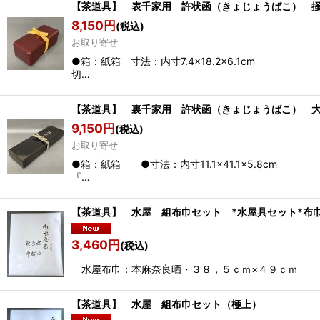
【茶道具】 表千家用 許状函（きょじょうばこ） 
8,150
円
(税込)
お取り寄せ
●箱：紙箱 寸法：内寸7.4×18.2×
切…
【茶道具】 裏千家用 許状函（きょじょうばこ） 
9,150
円
(税込)
お取り寄せ
●箱：紙箱 ●寸法：内寸11.1×41
『…
【茶道具】 水屋 組布巾セット *水屋具セット*布巾
3,460
円
(税込)
水屋布巾：本麻奈良晒・３８，５ｃｍ×４９ｃｍ 手
【茶道具】 水屋 組布巾セット（極上） *水