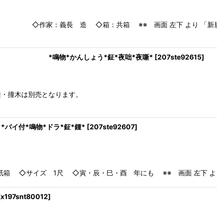
義長 造 ◇箱：共箱 ※※ 画面 左下 より 「新規登録」
り） *鳴物*かんしょう*鉦*夜咄*夜噺*
[
207ste92615
]
の販売、喚鐘・撞木は別売となります。 ※
付*鳴物*ドラ*鉦*鍾*
[
207ste92607
]
 ◇サイズ 1尺 ◇寅・辰・巳・酉 年にも ※※ 画面 左下 より
[
x197snt80012
]