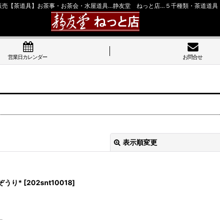
販売【茶道具】お茶事・お茶会・水屋道具…静友堂 ねっと店…５千種類・茶道道具
営業日カレンダー
お問合せ
表示順変更
ぞうり*
[
202snt10018
]