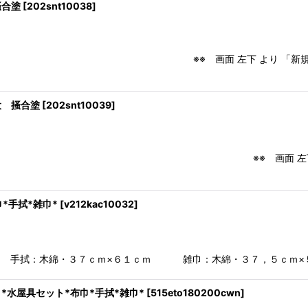
掻合塗
[
202snt10038
]
6.1cm ※※ 画面 左下 より 「新規登録」 ある
大 掻合塗
[
202snt10039
]
.1×5.8cm ※※ 画面 左下 より 「新規登
*手拭*雑巾*
[
v212kac10032
]
拭：木綿・３７ｃｍ×６１ｃｍ 雑巾：木綿・３７，５ｃｍ×５０ｃｍ
屋具セット*布巾*手拭*雑巾*
[
515eto180200cwn
]