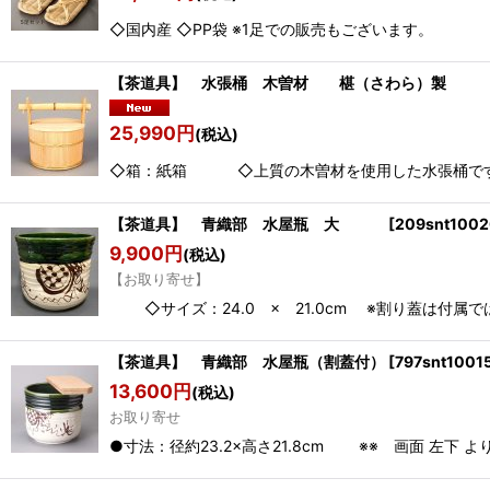
◇国内産 ◇PP袋 ※1足での販売もございます。
【茶道具】 水張桶 木曽材 椹（さわら）製
25,990
円
(税込)
◇箱：紙箱 ◇上質の木曽材を使用した水張桶です。 
【茶道具】 青織部 水屋瓶 大
[
209snt1002
9,900
円
(税込)
【お取り寄せ】
◇サイズ：24.0 × 21.0cm ※割り蓋は付属
【茶道具】 青織部 水屋瓶（割蓋付）
[
797snt1001
13,600
円
(税込)
お取り寄せ
●寸法：径約23.2×高さ21.8cm ※※ 画面 左