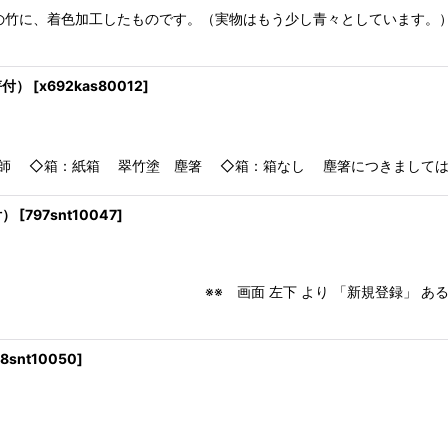
竹に、着色加工したものです。（実物はもう少し青々としています。）
箸付）
[
x692kas80012
]
◇箱：紙箱 翠竹塗 塵箸 ◇箱：箱なし 塵箸につきましては A
付）
[
797snt10047
]
り 「新規登録」 あるいは 「ログイン」し
18snt10050
]