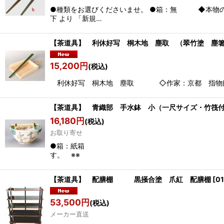
●種類をお選びくださいませ。 ●箱：無 ◆本物の
下 より 「新規…
【茶道具】 利休好写 桐木地 塵取 （翠竹塗 塵
15,200
円
(税込)
利休好写 桐木地 塵取 ◇作家：京都 指物師 
【茶道具】 青織部 手水鉢 小（一尺サイズ・竹筏
16,180
円
(税込)
お取り寄せ
●箱：紙箱 ※※ 画面 左下 よ
す。 ※※
【茶道具】 配膳棚 黒掻合塗 爪紅 配膳棚
[
0
53,500
円
(税込)
メーカー直送