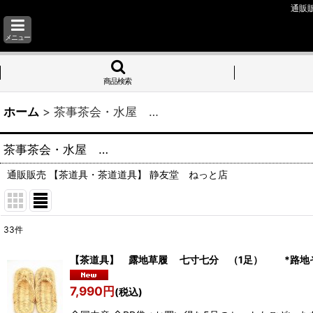
通販
メニュー
商品検索
ホーム
>
茶事茶会・水屋 …
茶事茶会・水屋 …
通販販売 【茶道具・茶道道具】 静友堂 ねっと店
33
件
表示数
:
【茶道具】 露地草履 七寸七分 （1足） *路地
並び順
:
7,990
円
(税込)