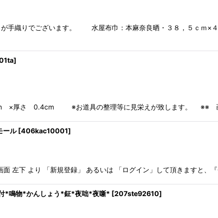
巾が手織りでございます。 水屋布巾：本麻奈良晒・３８，５ｃｍ×
01ta
]
cm ×厚さ 0.4cm ※お道具の整理等に見栄えが致します。 ※※ 画
モール
[
406kac10001
]
 画面 左下 より 「新規登録」 あるいは 「ログイン」して頂きますと、
物*かんしょう*鉦*夜咄*夜噺*
[
207ste92610
]