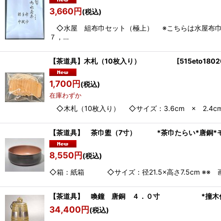
3,660
円
(税込)
◇水屋 組布巾セット（極上） ※こちらは水屋布
７，…
【茶道具】木札（10枚入り）
[
515eto1802
1,700
円
(税込)
在庫わずか
◇木札（10枚入り） ◇サイズ：3.6cm × 2.4
【茶道具】 茶巾盥（7寸） *茶巾たらい*唐銅*
8,550
円
(税込)
◇箱：紙箱 ◇サイズ：径21.5×高さ7.5cm ※※
【茶道具】 喚鐘 唐銅 ４．０寸 *撞木付*鳴
34,400
円
(税込)