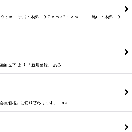
４９ｃｍ 手拭：木綿・３７ｃｍ×６１ｃｍ 雑巾：木綿・３
面 左下 より 「新規登録」 ある…
『会員価格』に切り替わります。 ※※