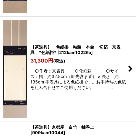
【茶道具】 色紙掛 軸装 本金 切箔 京表
具 *色紙掛*
[
212kam10226a
]
31,300
円
(税込)
◇作者：京表具 ◇化粧箱 ◇サイ
ズ：幅 約32.5cm（軸先含まず） × 長さ 約
135cm 手表具による色紙掛です。お手持ちの色紙
を組み合わせてご使用ください。 …
【茶道具】京都産 白竹 軸巻上
[
909kam10044
]