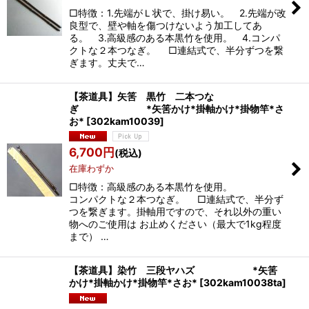
絞り込む
□特徴：1.先端がＬ状で、掛け易い。 2.先端が改
良型で、壁や軸を傷つけないよう加工してあ
る。 3.高級感のある本黒竹を使用。 4.コンパ
クトな２本つなぎ。 □連結式で、半分ずつを繋
ぎます。丈夫で…
【茶道具】矢筈 黒竹 二本つな
ぎ *矢筈かけ*掛軸かけ*掛物竿*さ
お*
[
302kam10039
]
6,700
円
(税込)
在庫わずか
□特徴：高級感のある本黒竹を使用。
コンパクトな２本つなぎ。 □連結式で、半分ず
つを繋ぎます。掛軸用ですので、それ以外の重い
物へのご使用は お止めください（最大で1kg程度
まで） …
【茶道具】染竹 三段ヤハズ *矢筈
かけ*掛軸かけ*掛物竿*さお*
[
302kam10038ta
]