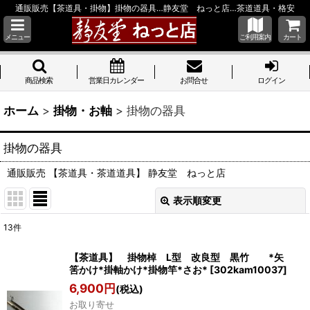
通販販売【茶道具・掛物】掛物の器具…静友堂 ねっと店…茶道道具・格安
メニュー
ご利用案内
カート
商品検索
営業日カレンダー
お問合せ
ログイン
ホーム
>
掛物・お軸
>
掛物の器具
掛物の器具
通販販売 【茶道具・茶道道具】 静友堂 ねっと店
表示順変更
閉じる
13
件
表示数
:
【茶道具】 掛物棹 L型 改良型 黒竹 *矢
筈かけ*掛軸かけ*掛物竿*さお*
[
302kam10037
]
並び順
:
6,900
円
(税込)
お取り寄せ