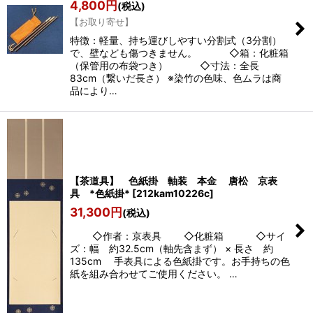
4,800
円
(税込)
【お取り寄せ】
特徴：軽量、持ち運びしやすい分割式（3分割）
で、壁なども傷つきません。 ◇箱：化粧箱
（保管用の布袋つき） ◇寸法：全長
83cm（繋いだ長さ） ※染竹の色味、色ムラは商
品により…
【茶道具】 色紙掛 軸装 本金 唐松 京表
具 *色紙掛*
[
212kam10226c
]
31,300
円
(税込)
◇作者：京表具 ◇化粧箱 ◇サイ
ズ：幅 約32.5cm（軸先含まず） × 長さ 約
135cm 手表具による色紙掛です。お手持ちの色
紙を組み合わせてご使用ください。 …