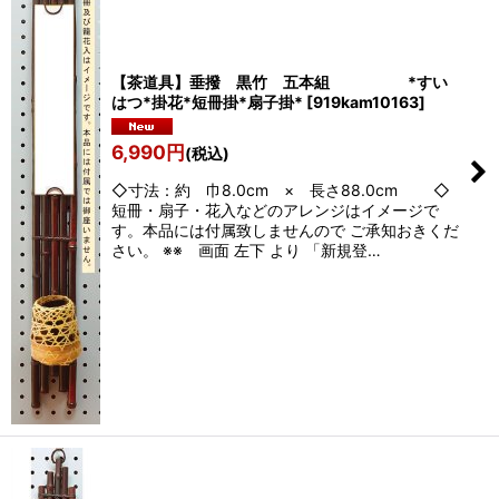
【茶道具】垂撥 黒竹 五本組 *すい
はつ*掛花*短冊掛*扇子掛*
[
919kam10163
]
6,990
円
(税込)
◇寸法：約 巾8.0cm × 長さ88.0cm ◇
短冊・扇子・花入などのアレンジはイメージで
す。本品には付属致しませんので ご承知おきくだ
さい。 ※※ 画面 左下 より 「新規登…