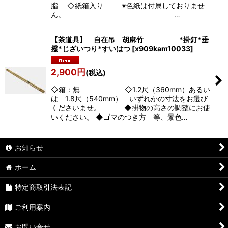
脂 ◇紙箱入り ※色紙は付属しておりませ
ん。 …
【茶道具】 自在吊 胡麻竹 *掛釘*垂
撥*じざいつり*すいはつ
[
x909kam10033
]
2,900
円
(税込)
◇箱：無 ◇1.2尺（360mm）あるい
は 1.8尺（540mm） いずれかの寸法をお選び
くださいませ。 ◆掛物の高さの調整にお使
いください。 ◆ゴマのつき方 等、景色…
お知らせ
ホーム
特定商取引法表記
ご利用案内
お問い合せ