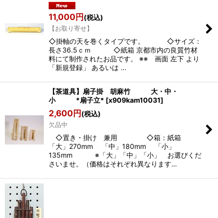
11,000
円
(税込)
【お取り寄せ】
◇掛軸の天を巻くタイプです。 ◇サイズ：
長さ36.5ｃｍ ◇紙箱 京都市内の良質竹材
料にて制作されたお品です。 ※※ 画面 左下 より
「新規登録」 あるいは …
【茶道具】扇子掛 胡麻竹 大・中・
小 *扇子立*
[
x909kam10031
]
2,600
円
(税込)
欠品中
◇置き・掛け 兼用 ◇箱：紙箱
「大」270mm 「中」180mm 「小」
135mm ※「大」「中」「小」 お選びくだ
さいませ。（価格はそれぞれ異なります…