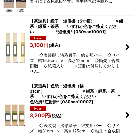
表具による色紙掛です。お手持ちの色紙を…
【茶道具】緞子 短冊掛（5寸幅） ※紺
系・緑系・茶系 いずれか色をご指定くださ
い *短冊掛*
[
030san10001
]
3,100
円
(税込)
◇表装裂：洛彩緞子・綿支那パー ◇サイ
ズ：幅15.5cm × 高さ125cm ◇軸先：合成
樹脂 ◇紙箱入り ※短冊は付属しておりま
せん。 …
【茶道具】色紙・短冊掛（幅
31cm） ※紺系・緑系・茶
系 いずれか色をご指定ください *
色紙掛*短冊掛*
[
030san10002
]
3,200
円
(税込)
◇表装裂：洛彩緞子・綿支那パー ◇サイ
ズ：幅31cm × 高さ125cm ◇軸先：合成樹