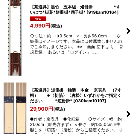
【茶道具】黒竹 五本組 短冊掛 *す
いはつ*掛花*短冊掛*扇子掛*
[
919kam10164
]
4,990
円
(税込)
◇寸法：約 巾9.5cm × 長さ66.0cm ◇
短冊はイメージです。本品には付属致しませんの
でご承知おきください。 ※※ 画面 左下 より 「新
規登録」 あるいは 「ログイン」し…
【茶道具】短冊掛 軸装 本金 京表具 （7寸
幅） ※〈切箔〉〈唐松〉いずれかをご指定く
ださい *短冊掛*
[
030kam10197
]
29,900
円
(税込)
●作者：京表具 ●化粧箱 ◇サイズ：幅 約
21.0cm（軸先含まず） × 長さ 約135.0cm ※中
廻しを〈切箔〉〈唐松〉からご指定ください。 手