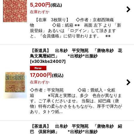
5,200
円
(税込)
在庫わずか
【在庫 3枚限り】 ◇作者：京都西陣織
物 ◇箱：紙箱 ※※ 画面 左下 より 「新
規登録」 あるいは 「ログイン」して頂きます
と、『会員価格』に切り替わります。 ※※
【茶道具】 出帛紗 平安翔苑 「唐物帛紗 花
鳥文萬暦紹巴」 *出袱紗*出服紗
[
v303kbs24007
]
17,000
円
(税込)
在庫わずか
◇作者：平安翔苑 ◇箱：畳紙入・化粧
箱 ※写真と実際は、多少 色合が異なりま
す。ご了承くださいませ。 当裂は、紹巴織（唐
物）特有の柔らかさをもちながら、厚手で弾力が
あり、タトウ紙…
【茶道具】 出帛紗 平安翔苑 「唐物帛紗 紹
巴 倶留利錦」 *出袱紗*出服紗