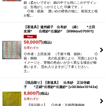
錦（柔かいですが、錦の中でも特にこのデザイン
は、生地がしっかりとした 印象です。）
◇箱：紙箱 濃いめの橙色の地に、桧垣文と桜
が配…
【茶道具】遠州緞子 出帛紗 （緑） *土田
友湖* 出袱紗*出服紗*
[
696kbs070911
]
58,000
円
(税込)
在庫わずか
◇作者：土田友湖 （千家十職 袋師） ◇
箱：桐箱 光の乱反射により、写真における
イメージと、実物の色合いが少々異なる場合が御
座います。 恐れ入りますがご了承ください。
土…
【現品限り】【茶道具】 出帛紗 正法寺緞
子 *正絹*出袱紗*出服紗*
[
v303kbs10142a
]
8,800
円
(税込)
在庫わずか
【現品限り】 ◇作者：京都西陣織物