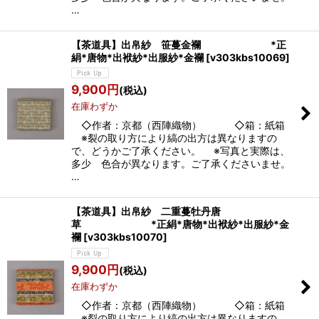
…
【茶道具】出帛紗 笹蔓金襴 *正
絹*唐物*出袱紗*出服紗*金襴
[
v303kbs10069
]
9,900
円
(税込)
在庫わずか
◇作者：京都（西陣織物） ◇箱：紙箱
※裂の取り方により縞の出方は異なりますの
で、どうかご了承ください。 ※写真と実際は、
多少 色合が異なります。ご了承くださいませ。
…
【茶道具】出帛紗 二重蔓牡丹唐
草 *正絹*唐物*出袱紗*出服紗*金
襴
[
v303kbs10070
]
9,900
円
(税込)
在庫わずか
◇作者：京都（西陣織物） ◇箱：紙箱
※裂の取り方により縞の出方は異なりますの