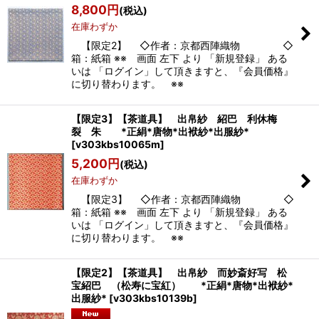
8,800
円
(税込)
在庫わずか
【限定2】 ◇作者：京都西陣織物 ◇
箱：紙箱 ※※ 画面 左下 より 「新規登録」 ある
いは 「ログイン」して頂きますと、『会員価格』
に切り替わります。 ※※
【限定3】【茶道具】 出帛紗 紹巴 利休梅
裂 朱 *正絹*唐物*出袱紗*出服紗*
[
v303kbs10065m
]
5,200
円
(税込)
在庫わずか
【限定3】 ◇作者：京都西陣織物 ◇
箱：紙箱 ※※ 画面 左下 より 「新規登録」 ある
いは 「ログイン」して頂きますと、『会員価格』
に切り替わります。 ※※
【限定2】【茶道具】 出帛紗 而妙斎好写 松
宝紹巴 （松寿に宝紅） *正絹*唐物*出袱紗*
出服紗*
[
v303kbs10139b
]