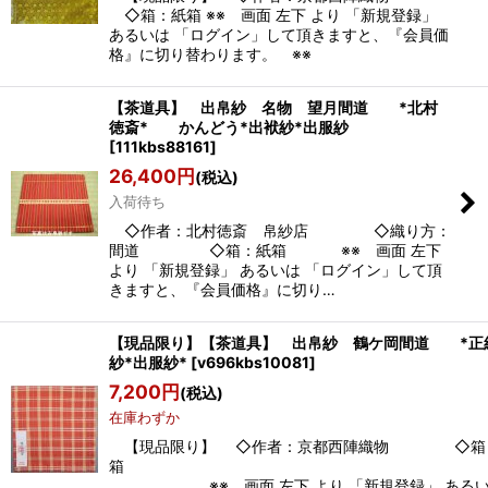
◇箱：紙箱 ※※ 画面 左下 より 「新規登録」
あるいは 「ログイン」して頂きますと、『会員価
格』に切り替わります。 ※※
【茶道具】 出帛紗 名物 望月間道 *北村
徳斎* かんどう*出袱紗*出服紗
[
111kbs88161
]
26,400
円
(税込)
入荷待ち
◇作者：北村徳斎 帛紗店 ◇織り方：
間道 ◇箱：紙箱 ※※ 画面 左下
より 「新規登録」 あるいは 「ログイン」して頂
きますと、『会員価格』に切り…
【現品限り】【茶道具】 出帛紗 鶴ケ岡間道 *正
紗*出服紗*
[
v696kbs10081
]
7,200
円
(税込)
在庫わずか
【現品限り】 ◇作者：京都西陣織物 ◇箱
※※ 画面 左下 より 「新規登録」 ある