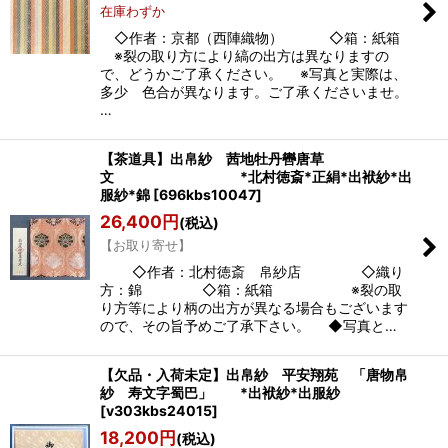
在庫わずか
◇作者：京都（西陣織物） ◇箱：紙箱
※裂の取り方により縞の出方は異なりますの
で、どうかご了承ください。 ※写真と実際は、
多少 色合が異なります。ご了承くださいませ。
…
【茶道具】出帛紗 茜地牡丹轡唐草
文 *北村徳斎*正絹*出袱紗*出
服紗*錦
[
696kbs10047
]
26,400
円
(税込)
【お取り寄せ】
◇作者：北村徳斎 帛紗店 ◇織り
方：錦 ◇箱：紙箱 ※裂の取
り方等により柄の出方が異なる場合もございます
ので、その旨予めご了承下さい。 ◆写真と…
【欠品・入荷未定】出帛紗 平安翔苑 「唐物帛
紗 寿文字蜀巴」 *出袱紗*出服紗
[
v303kbs24015
]
18,200
円
(税込)