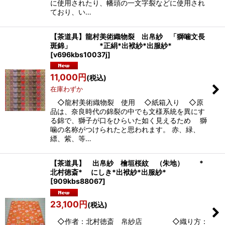
に使用されたり、幡頭の一文字裂などに使用され
ており、い…
【茶道具】龍村美術織物裂 出帛紗 「獅噛文長
斑錦」 *正絹*出袱紗*出服紗*
[
v696kbs10037j
]
11,000
円
(税込)
在庫わずか
◇龍村美術織物裂 使用 ◇紙箱入り ◇原
品は、奈良時代の錦裂の中でも文様系統を異にす
る錦で、獅子が口をひらいた如く見えるため 獅
噛の名称がつけられたと思われます。 赤、緑、
縹、紫、等…
【茶道具】 出帛紗 檜垣桜紋 （朱地） *
北村徳斎* にしき*出袱紗*出服紗*
[
909kbs88067
]
23,100
円
(税込)
◇作者：北村徳斎 帛紗店 ◇織り方：