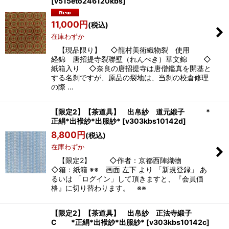
[
v515eto246120kbs
]
11,000
円
(税込)
在庫わずか
【現品限り】 ◇龍村美術織物裂 使用
経錦 唐招提寺裂聯壁（れんぺき）華文錦 ◇
紙箱入り ◇奈良の唐招提寺は唐僧鑑真を開基と
する名刹ですが、原品の裂地は、当刹の校倉修理
の際 …
【限定2】【茶道具】 出帛紗 道元緞子 *
正絹*出袱紗*出服紗*
[
v303kbs10142d
]
8,800
円
(税込)
在庫わずか
【限定2】 ◇作者：京都西陣織物
◇箱：紙箱 ※※ 画面 左下 より 「新規登録」 あ
るいは 「ログイン」して頂きますと、『会員価
格』に切り替わります。 ※※
【限定2】【茶道具】 出帛紗 正法寺緞子
C *正絹*出袱紗*出服紗*
[
v303kbs10142c
]