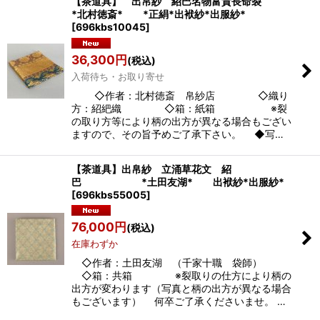
【茶道具】 出帛紗 紹巴名物富貴長命裂
*北村徳斎* *正絹*出袱紗*出服紗*
[
696kbs10045
]
36,300
円
(税込)
入荷待ち・お取り寄せ
◇作者：北村徳斎 帛紗店 ◇織り
方：紹紦織 ◇箱：紙箱 ※裂
の取り方等により柄の出方が異なる場合もござい
ますので、その旨予めご了承下さい。 ◆写…
【茶道具】出帛紗 立涌草花文 紹
巴 *土田友湖* 出袱紗*出服紗*
[
696kbs55005
]
76,000
円
(税込)
在庫わずか
◇作者：土田友湖 （千家十職 袋師）
◇箱：共箱 ※裂取りの仕方により柄の
出方が変わります（写真と柄の出方が異なる場合
もございます） 何卒ご了承くださいませ。 …