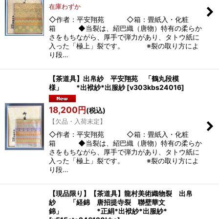
在庫わずか
◇作者：平安翔苑 ◇箱：畳紙入・化粧
箱 ◆当裂は、紹巴織（唐物）特有の柔らか
さをもちながら、厚手で弾力があり、タトウ紙に
入った「極上」裂です。 ※裂の取り方によ
り段…
【茶道具】出帛紗 平安翔苑 「鶴丸段模
様」 *出袱紗*出服紗
[
v303kbs24016
]
18,200
円
(税込)
【欠品・入荷未定】
◇作者：平安翔苑 ◇箱：畳紙入・化粧
箱 ◆当裂は、紹巴織（唐物）特有の柔らか
さをもちながら、厚手で弾力があり、タトウ紙に
入った「極上」裂です。 ※裂の取り方によ
り段…
【現品限り】【茶道具】龍村美術織物裂 出帛
紗 「経錦 唐招提寺裂 聯壁華文
錦」 *正絹*出袱紗*出服紗*