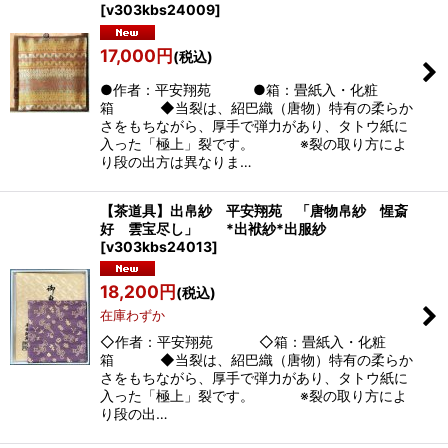
[
v303kbs24009
]
17,000
円
(税込)
●作者：平安翔苑 ●箱：畳紙入・化粧
箱 ◆当裂は、紹巴織（唐物）特有の柔らか
さをもちながら、厚手で弾力があり、タトウ紙に
入った「極上」裂です。 ※裂の取り方によ
り段の出方は異なりま…
【茶道具】出帛紗 平安翔苑 「唐物帛紗 惺斎
好 雲宝尽し」 *出袱紗*出服紗
[
v303kbs24013
]
18,200
円
(税込)
在庫わずか
◇作者：平安翔苑 ◇箱：畳紙入・化粧
箱 ◆当裂は、紹巴織（唐物）特有の柔らか
さをもちながら、厚手で弾力があり、タトウ紙に
入った「極上」裂です。 ※裂の取り方によ
り段の出…