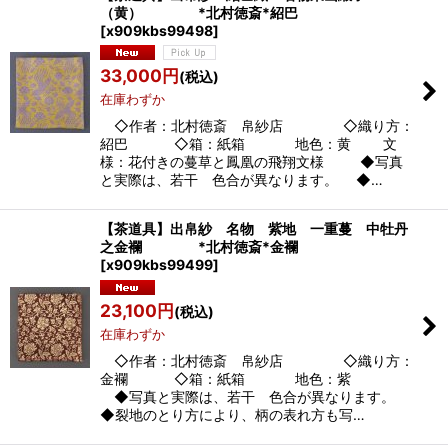
（黄） *北村徳斎*紹巴
並び順
:
[
x909kbs99498
]
33,000
円
(税込)
絞り込む
在庫わずか
◇作者：北村徳斎 帛紗店 ◇織り方：
紹巴 ◇箱：紙箱 地色：黄 文
様：花付きの蔓草と鳳凰の飛翔文様 ◆写真
と実際は、若干 色合が異なります。 ◆…
【茶道具】出帛紗 名物 紫地 一重蔓 中牡丹
之金襴 *北村徳斎*金襴
[
x909kbs99499
]
23,100
円
(税込)
在庫わずか
◇作者：北村徳斎 帛紗店 ◇織り方：
金襴 ◇箱：紙箱 地色：紫
◆写真と実際は、若干 色合が異なります。
◆裂地のとり方により、柄の表れ方も写…