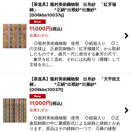
【茶道具】龍村美術織物裂 出帛紗 「紅牙瑞
錦」 *正絹*出袱紗*出服紗*
[
006kbs10037q
]
11,000
円
(税込)
在庫わずか
◇龍村美術織物裂 使用 ◇紙箱入り ◇こ
の文様は、正倉院御物の「紅牙撥鏤尺」から取材
したものです。曲尺一尺に相当する象牙の尺で、
象牙を紅く染め、それにはね彫り（撥鏤）して
文様を出し…
【茶道具】龍村美術織物裂 出帛紗 「天平段文
錦」 *正絹*出袱紗*出服紗*
[
006kbs10037t
]
11,000
円
(税込)
在庫わずか
◇龍村美術織物裂 使用 ◇紙箱入り ◇正
倉院錦裂の中に暈繝彩式による経錦と緯錦とがあ
ります。原品はその緯錦の一つで、几褥の縁裂