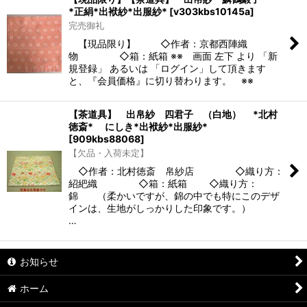
*正絹*出袱紗*出服紗*
[
v303kbs10145a
]
完売御礼
【現品限り】 ◇作者：京都西陣織
物 ◇箱：紙箱 ※※ 画面 左下 より 「新
規登録」 あるいは 「ログイン」して頂きます
と、『会員価格』に切り替わります。 ※※
【茶道具】 出帛紗 四君子 （白地） *北村
徳斎* にしき*出袱紗*出服紗*
[
909kbs88068
]
【欠品・入荷未定】
◇作者：北村徳斎 帛紗店 ◇織り方：
紹紦織 ◇箱：紙箱 ◇織り方：
錦 （柔かいですが、錦の中でも特にこのデザ
インは、生地がしっかりした印象です。）
…
お知らせ
ホーム