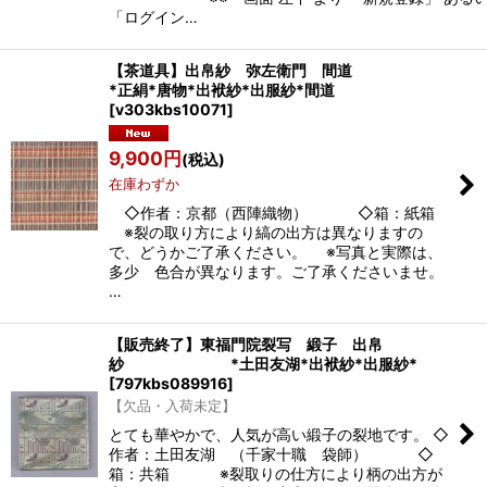
「ログイン…
【茶道具】出帛紗 弥左衛門 間道
*正絹*唐物*出袱紗*出服紗*間道
[
v303kbs10071
]
9,900
円
(税込)
在庫わずか
◇作者：京都（西陣織物） ◇箱：紙箱
※裂の取り方により縞の出方は異なりますの
で、どうかご了承ください。 ※写真と実際は、
多少 色合が異なります。ご了承くださいませ。
…
【販売終了】東福門院裂写 緞子 出帛
紗 *土田友湖*出袱紗*出服紗*
[
797kbs089916
]
【欠品・入荷未定】
とても華やかで、人気が高い緞子の裂地です。 ◇
作者：土田友湖 （千家十職 袋師） ◇
箱：共箱 ※裂取りの仕方により柄の出方が