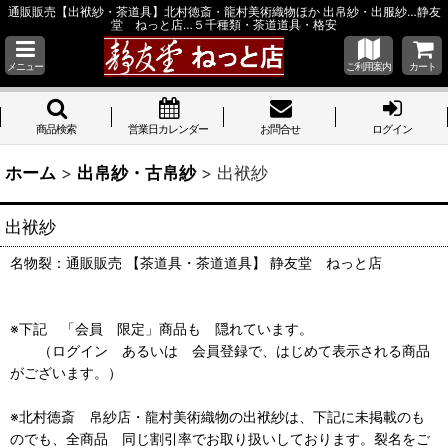
通販販売【出袱紗・茶道具】北村徳斎・龍村美術織物ほか 出帛紗・出服紗…静友
堂 ねっと店…５千種類・茶道道具・格安
メニュー
ご利用案内
カート
商品検索
営業日カレンダー
お問合せ
ログイン
ホーム
>
出帛紗・古帛紗
>
出袱紗
出袱紗
名物裂：通販販売 【茶道具・茶道道具】 静友堂 ねっと店
※下記 「会員 限定」商品も 隠れています。
（ログイン あるいは 会員登録で、はじめて表示される商品
がございます。）
※北村徳斎 帛紗店・龍村美術織物の出袱紗は、下記に未掲載のも
のでも、全商品 同じ割引率でお取り扱いしております。裂名をご