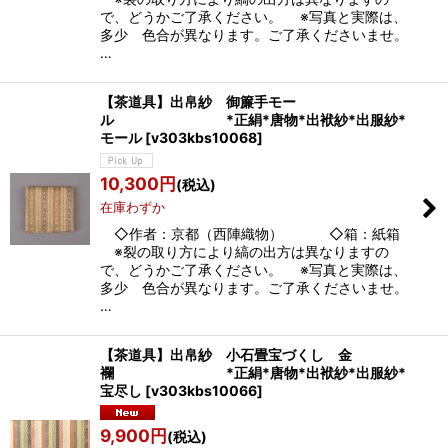
で、どうかご了承ください。 ※写真と実際は、
多少 色合が異なります。ご了承くださいませ。
…
【茶道具】出帛紗 御簾手モー
ル *正絹*唐物*出袱紗*出服紗*
モール
[
v303kbs10068
]
10,300
円
(税込)
在庫わずか
◇作者：京都（西陣織物） ◇箱：紙箱
※裂の取り方により縞の出方は異なりますの
で、どうかご了承ください。 ※写真と実際は、
多少 色合が異なります。ご了承くださいませ。
…
【茶道具】出帛紗 小石畳宝づくし 金
襴 *正絹*唐物*出袱紗*出服紗*
宝尽し
[
v303kbs10066
]
9,900
円
(税込)