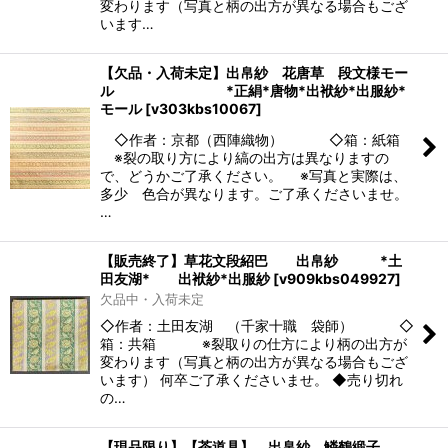
変わります（写真と柄の出方が異なる場合もござ
います…
【欠品・入荷未定】出帛紗 花唐草 段文様モー
ル *正絹*唐物*出袱紗*出服紗*
モール
[
v303kbs10067
]
◇作者：京都（西陣織物） ◇箱：紙箱
※裂の取り方により縞の出方は異なりますの
で、どうかご了承ください。 ※写真と実際は、
多少 色合が異なります。ご了承くださいませ。
…
【販売終了】草花文段紹巴 出帛紗 *土
田友湖* 出袱紗*出服紗
[
v909kbs049927
]
欠品中・入荷未定
◇作者：土田友湖 （千家十職 袋師） ◇
箱：共箱 ※裂取りの仕方により柄の出方が
変わります（写真と柄の出方が異なる場合もござ
います） 何卒ご了承くださいませ。 ◆売り切れ
の…
【現品限り】【茶道具】 出帛紗 鱗鶴緞子