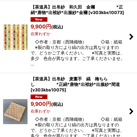
【茶道具】出帛紗 和久田 金襴 *正
絹*唐物*出袱紗*出服紗*金襴
[
v303kbs10073
]
9,900
円
(税込)
在庫わずか
◇作者：京都（西陣織物） ◇箱：紙箱
※裂の取り方により縞の出方は異なりますの
で、どうかご了承ください。 ※写真と実際は、
多少 色合が異なります。ご了承くださいませ。
…
【茶道具】出帛紗 麦藁手 縞 梅ちら
し *正絹*唐物*出袱紗*出服紗*間道
[
v303kbs10075
]
9,900
円
(税込)
在庫わずか
◇作者：京都（西陣織物） ◇箱：紙箱
※裂の取り方により縞の出方は異なりますの
で、どうかご了承ください。 ※写真と実際は、
多少 色合が異なります。ご了承くださいませ。