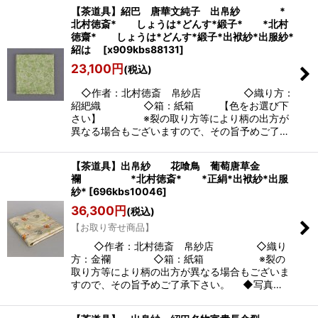
【茶道具】紹巴 唐華文純子 出帛紗 *
北村徳斎* しょうは*どんす*緞子* *北村
徳齋* しょうは*どんす*緞子*出袱紗*出服紗*
紹は
[
x909kbs88131
]
23,100
円
(税込)
◇作者：北村徳斎 帛紗店 ◇織り方：
紹紦織 ◇箱：紙箱 【色をお選び下
さい】 ※裂の取り方等により柄の出方が
異なる場合もございますので、その旨予めご了…
【茶道具】出帛紗 花喰鳥 葡萄唐草金
襴 *北村徳斎* *正絹*出袱紗*出服
紗*
[
696kbs10046
]
36,300
円
(税込)
【お取り寄せ商品】
◇作者：北村徳斎 帛紗店 ◇織り
方：金襴 ◇箱：紙箱 ※裂の
取り方等により柄の出方が異なる場合もございま
すので、その旨予めご了承下さい。 ◆写真…