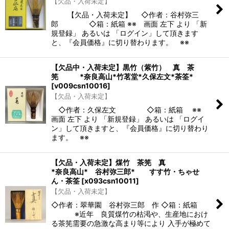
【欠品・入荷未定】
【欠品・入荷未定】 ◇作者：谷村弥三
郎 ◇箱：紙箱 ※※ 画面 左下 より 「新
規登録」 あるいは 「ログイン」して頂きます
と、『会員価格』に切り替わります。 ※※
【欠品中・入荷未定】黒竹（紫竹） 真 茶
筅 *奈良高山*竹茗堂*久保左文*茶筌*
[
v009csn10016
]
【欠品・入荷未定】
◇作者：久保左文 ◇箱：紙箱 ※※
画面 左下 より 「新規登録」 あるいは 「ログイ
ン」して頂きますと、『会員価格』に切り替わり
ます。 ※※
【欠品・入荷未定】煤竹 茶筅 真
*奈良高山* 谷村弥三郎* すす竹・ちゃせ
ん・茶筌
[
x093csn10011
]
【欠品・入荷未定】
◇作者：翠華園 谷村弥三郎 作 ◇箱：紙箱
※近年 良質煤竹の枯渇や、生産地におけ
る茶筅需要の急激な高まり等により 入手が極めて