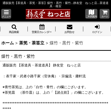
通販販売【茶道具・茶筅・茶筌】煤竹・黒竹・紫竹…静友堂 ねっと店…茶道道
具・格安
メニュー
ご利用案内
カート
商品検索
営業日カレンダー
お問合せ
ログイン
ホーム
>
茶筅・茶筌立
>
煤竹・黒竹・紫竹
煤竹・黒竹・紫竹
通販販売 【茶道具・茶道道具】 静友堂 ねっと店
：表千家・武者小路千家（官休庵）・宗偏流・庸軒流
※青竹茶筅は、上の「白竹・青竹」の欄にございます。
※茶筅皿 （茶巾皿）は、上の「【諸点前】」の欄にございます。
*************************************************************
*****