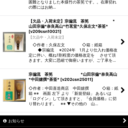
困難となりました本煤竹の茶筅です。。在庫切れ
の際にはお納…
【欠品・入荷未定】宗偏流 茶筅 *
山田宗偏*奈良高山*竹茗堂*久保左文*茶筌*
[
v209csn10021
]
【欠品中・入荷未定】
◇作者：久保左文 ◇箱：紙箱
◆宗徧流 ※2024年 1月より仕入れ価格改
定に伴い、概ね1割程度の価格改定を させて頂
きます。大変に恐縮で御座いますが、ご了承を…
宗偏流 茶筅 *山田宗偏*奈良高山
*中田嬉撰*茶筌*
[
v202csn25011
]
◇作者：中田喜造商店 中田嬉撰 ◇箱：紙
箱 ※※ 画面 左下 より 「新規登録」 あるいは
「ログイン」して頂きますと、『会員価格』に切
り替わります。 ※※ ▼その他の 山…
お知らせ