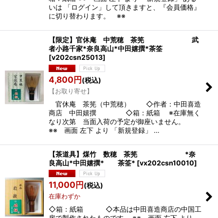
いは 「ログイン」して頂きますと、『会員価格』
に切り替わります。 ※※
【限定】官休庵 中荒穂 茶筅 武
者小路千家*奈良高山*中田嬉撰*茶筌
[
v202csn25013
]
4,800
円
(税込)
【お取り寄せ】
官休庵 茶筅（中荒穂） ◇作者：中田喜造
商店 中田嬉撰 ◇箱：紙箱 ※在庫無く
なり次第 当面入荷の予定が御座いません。
※※ 画面 左下 より 「新規登録」 …
【茶道具】煤竹 数穂 茶筅 *奈
良高山*中田嬉撰* 茶筌*
[
vx202csn10010
]
11,000
円
(税込)
在庫わずか
◇箱：紙箱 ◇本品は中田喜造商店の中国工
房で製作されたものです。 ※※ 画面 左下 より