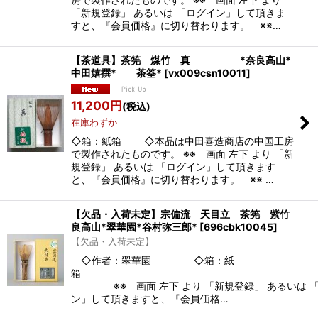
「新規登録」 あるいは 「ログイン」して頂きま
すと、『会員価格』に切り替わります。 ※※…
【茶道具】茶筅 煤竹 真 *奈良高山*
中田嬉撰* 茶筌*
[
vx009csn10011
]
11,200
円
(税込)
在庫わずか
◇箱：紙箱 ◇本品は中田喜造商店の中国工房
で製作されたものです。 ※※ 画面 左下 より 「新
規登録」 あるいは 「ログイン」して頂きます
と、『会員価格』に切り替わります。 ※※ …
【欠品・入荷未定】宗偏流 天目立 茶筅 紫竹
良高山*翠華園*谷村弥三郎*
[
696cbk10045
]
【欠品・入荷未定】
◇作者：翠華園 ◇箱：紙
※※ 画面 左下 より 「新規登録」 あるいは 
ン」して頂きますと、『会員価格…