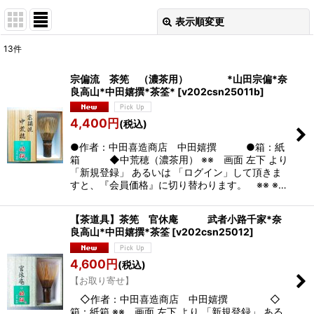
表示順変更
閉じる
13
件
表示数
:
宗偏流 茶筅 （濃茶用） *山田宗偏*奈
良高山*中田嬉撰*茶筌*
[
v202csn25011b
]
並び順
:
4,400
円
(税込)
絞り込む
●作者：中田喜造商店 中田嬉撰 ●箱：紙
箱 ◆中荒穂（濃茶用） ※※ 画面 左下 より
「新規登録」 あるいは 「ログイン」して頂きま
すと、『会員価格』に切り替わります。 ※※ ※…
【茶道具】茶筅 官休庵 武者小路千家*奈
良高山*中田嬉撰*茶筌
[
v202csn25012
]
4,600
円
(税込)
【お取り寄せ】
◇作者：中田喜造商店 中田嬉撰 ◇
箱：紙箱 ※※ 画面 左下 より 「新規登録」 ある