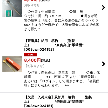
お取り寄せ
◇作者：中田嬉撰 ◇箱：無
◇寸法：長 約３８ｃｍ ◆長さが通
常の柄杓より短く、合に入る湯の量が５０〜６０
ccとちょうど一碗分で、大寄せ茶会に水屋で効率
よく影たて…
【茶道具】炉用 柄杓 （別製
上） *奈良高山*翠華園*
[
008cwn024152
]
8,400
円
(税込)
【お取りよせ】
◇作者：奈良高山 翠華園 製 ◇箱：化
粧箱 ※※ 画面 左下 より 「新規登録」
あるいは 「ログイン」して頂きますと、『会員価
格』に切り替わります。 ※※
【欠品・入荷未定】風炉用 柄杓 （別製
上） *奈良高山*翠華園*
[
008cwn024151
]