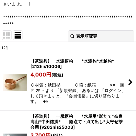
さいませ。 》
*************************************************************
*****
表示順変更
閉じる
12
件
表示数
:
【茶道具】 水漉柄杓 *水漉杓*水越杓*
[
212his10006
]
並び順
:
4,000
円
(税込)
◇材質：秋田杉 ◇箱：紙箱 ※※ 画
絞り込む
面 左下 より 「新規登録」 あるいは 「ログイン」
して頂きますと、『会員価格』に切り替わりま
す。 ※※
【茶道具】 一服柄杓 *水屋用*影だて*奈良
高山*中田嬉撰* 陰点て・点て出し*大寄せ茶
会用
[
v202his25003
]
3,700
円
(税込)