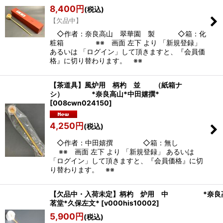
8,400
円
(税込)
【欠品中】
◇作者：奈良高山 翠華園 製 ◇箱：化
粧箱 ※※ 画面 左下 より 「新規登録」
あるいは 「ログイン」して頂きますと、『会員価
格』に切り替わります。 ※※
【茶道具】風炉用 柄杓 並 （紙箱ナ
シ） *奈良高山*中田嬉撰*
[
008cwn024150
]
4,250
円
(税込)
◇作者：中田嬉撰 ◇箱：無し
※※ 画面 左下 より 「新規登録」 あるいは
「ログイン」して頂きますと、『会員価格』に切
り替わります。 ※※
【欠品中・入荷未定】柄杓 炉用 中 *奈良高
茗堂*久保左文*
[
v000his10002
]
5,900
円
(税込)