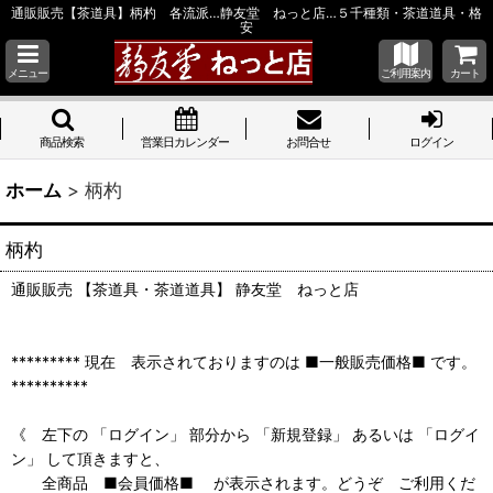
通販販売【茶道具】柄杓 各流派…静友堂 ねっと店…５千種類・茶道道具・格
安
メニュー
ご利用案内
カート
商品検索
営業日カレンダー
お問合せ
ログイン
ホーム
>
柄杓
柄杓
通販販売 【茶道具・茶道道具】 静友堂 ねっと店
********* 現在 表示されておりますのは ■一般販売価格■ です。
**********
《 左下の 「ログイン」 部分から 「新規登録」 あるいは 「ログイ
ン」 して頂きますと、
全商品 ■会員価格■ が表示されます。どうぞ ご利用くだ