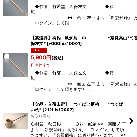
◆作者：竹茗堂 久保左文 ◆箱：
※※ 画面 左下 より 「新規登録」 あ
「ログイン」して頂…
【茶道具】柄杓 風炉用 中 *奈良高山*竹茗
保左文*
[
v000his10001
]
5,900
円
(税込)
在庫わずか
◆作者：竹茗堂 久保左文 ◆箱：
※※ 画面 左下 より 「新規登録」 あ
「ログイン」して頂きますと…
【欠品・入荷未定】 つくばい柄杓 *つくば
い杓*
[
212his10007
]
お取り寄せ
◇材質：秋田杉 ◇箱：紙箱 ※※ 画面 左下
より 「新規登録」 あるいは 「ログイン」して頂
きますと、『会員価格』に切り替わります。 ※※