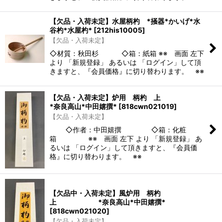
【欠品・入荷未定】水屋柄杓 *掻器*かいげ*水
谷杓*水屋杓*
[
212his10005
]
【欠品・入荷未定】
◇材質：秋田杉 ◇箱：紙箱 ※※ 画面 左下
より 「新規登録」 あるいは 「ログイン」して頂
きますと、『会員価格』に切り替わります。 ※※
【欠品・入荷未定】炉用 柄杓 上
*奈良高山*中田嬉撰*
[
818cwn021019
]
【欠品・入荷未定】
◇作者：中田嬉撰 ◇箱：化粧
箱 ※※ 画面 左下 より 「新規登録」 あ
るいは 「ログイン」して頂きますと、『会員価
格』に切り替わります。 ※※
【欠品中・入荷未定】風炉用 柄杓
上 *奈良高山*中田嬉撰*
[
818cwn021020
]
【欠品・入荷未定】