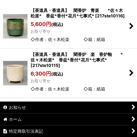
表示数
:
【茶道具・香道具】 聞香炉 青楽 *佐々木
松楽* 香盆*香付*花月*七事式*
[
217ste10116
]
並び順
:
5,600
円
(税込)
お取り寄せ
絞り込む
◇作者：佐々木松楽 ◇箱：紙箱
【茶道具・香道具】 聞香炉 楽 香炉釉 *
佐々木松楽* 香盆*香付*花月*七事式*
[
217ste10115
]
6,300
円
(税込)
お取り寄せ
◇作者：佐々木松楽 ◇箱：紙箱
お知らせ
ホーム
特定商取引法表記