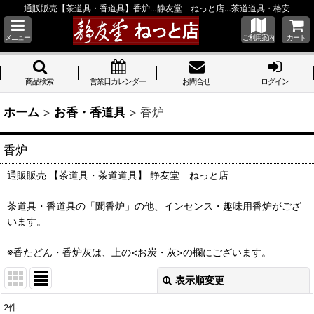
通販販売【茶道具・香道具】香炉…静友堂 ねっと店…茶道道具・格安
メニュー
ご利用案内
カート
商品検索
営業日カレンダー
お問合せ
ログイン
ホーム
>
お香・香道具
>
香炉
香炉
通販販売 【茶道具・茶道道具】 静友堂 ねっと店
茶道具・香道具の「聞香炉」の他、インセンス・趣味用香炉がござ
います。
※香たどん・香炉灰は、上の<お炭・灰>の欄にございます。
表示順変更
閉じる
2
件