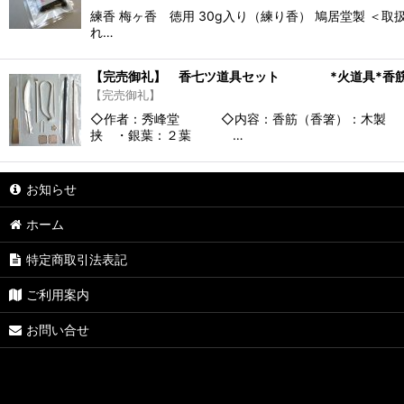
練香 梅ヶ香 徳用 30g入り（練り香） 鳩居堂製 
れ…
【完売御礼】 香七ツ道具セット *火道具*香筋*香
【完売御礼】
◇作者：秀峰堂 ◇内容：香筋（香箸）：木製 ・火
挟 ・銀葉：２葉 …
お知らせ
ホーム
特定商取引法表記
ご利用案内
お問い合せ