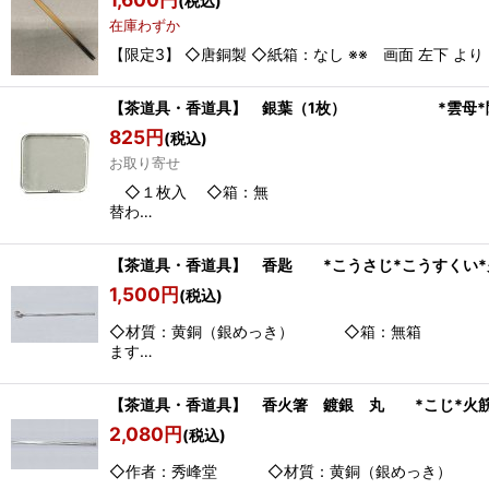
(税込)
在庫わずか
【限定3】 ◇唐銅製 ◇紙箱：なし ※※ 画面 左下 
【茶道具・香道具】 銀葉（1枚） *雲母*聞
825
円
(税込)
お取り寄せ
◇１枚入 ◇箱：無 ※※ 画面 
替わ…
【茶道具・香道具】 香匙 *こうさじ*こうすくい*
1,500
円
(税込)
◇材質：黄銅（銀めっき） ◇箱
ます…
【茶道具・香道具】 香火箸 鍍銀 丸 *こじ*火筋
2,080
円
(税込)
◇作者：秀峰堂 ◇材質：黄銅（銀めっき） ●箱：