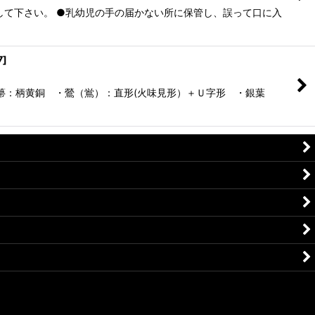
意して下さい。 ●乳幼児の手の届かない所に保管し、誤って口に入
7
]
：柄黄銅 ・鶯（鴬）：直形(火味見形）＋Ｕ字形 ・銀葉