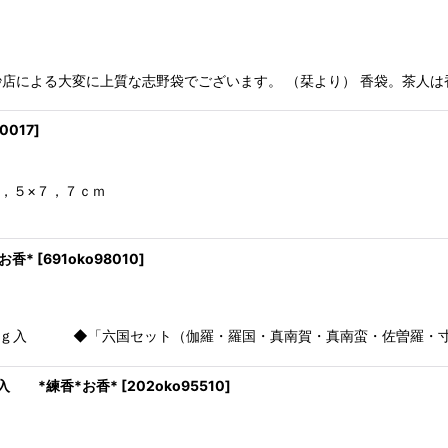
による大変に上質な志野袋でございます。 （栞より） 香袋。茶人は
10017
]
法：７，５×７，７ｃｍ ※※ 画面 
お香*
[
691oko98010
]
◆「六国セット（伽羅・羅国・真南賀・真南蛮・佐曽羅・寸門多羅
入 *練香*お香*
[
202oko95510
]