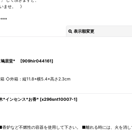
いませ。 》
****
表示順変更
*鳩居堂*
[
909hir044161
]
外箱：縦11.8×横5.4×高さ2.3cm
絞り込む
インセンス*お香*
[
x296snt10007-1
]
） ■香炉など不燃性の容器を使用して下さい。 ■離れる時には、火を消