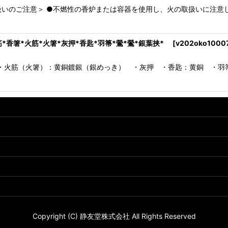
＜取扱いのご注意＞ ●不燃性の香炉または容器を使用し、火の取扱いに注
箸*火筋*火箸*灰押*香匙*羽箒*鶯*鶯*銀葉挟*
[
v202oko1000
筋（火箸）：黄銅鍍銀（銀めっき） ・灰押 ・香匙：黄銅 ・羽箒
Copyright (C) 静友堂株式会社 All Rights Reserved