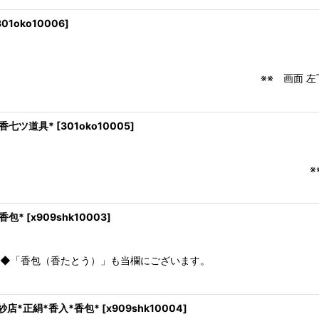
301oko10006
]
※※ 画面 左下 より 「新規登録」 あ
香七ツ道具*
[
301oko10005
]
m・幅cm ※※ 画面 左下 より 「新規
香包*
[
x909shk10003
]
くださいませ。 ◆「香包（香たとう）
*正絹*香入*香包*
[
x909shk10004
]