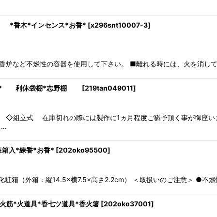
*香木*インセンス*お香*
[
x296snt10007-3
]
炉など不燃性の容器を使用して下さい。 ■離れる時には、火を消して
写* 利休袋棚*志野棚
[
219tan049011
]
立式 在庫切れの際には製作に1ヵ月程度ご猶予頂く事が御座いま
…
箱入*練香*お香*
[
202oko95500
]
粧箱（外箱：縦14.5×横7.5×高さ2.2cm） ＜取扱いのご注意＞ 
筋*火道具*香七ツ道具*香火箸
[
202oko37001
]