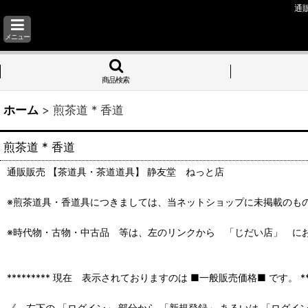
通
メニュー
商品検索
ホーム
>
煎茶道 * 香道
煎茶道 * 香道
通販販売 【茶道具・茶道道具】 静友堂 ねっと店
※煎茶道具・香道具につきましては、当ネットショップに未掲載のも
※時代物・古物・中古品 等は、左のリンクから 「じだい店」 に
********* 現在 表示されておりますのは ■一般販売価格■ です。 ****
《 左下の 「ログイン」 部分から 「新規登録」 あるいは 「ログイ