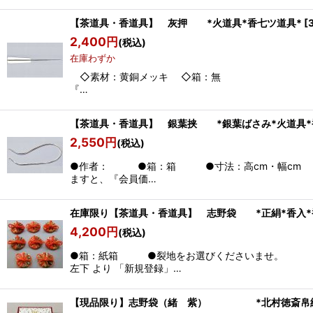
【茶道具・香道具】 灰押 *火道具*香七ツ道具*
[
2,400
円
(税込)
在庫わずか
◇素材：黄銅メッキ ◇箱：無 
『…
【茶道具・香道具】 銀葉挟 *銀葉ばさみ*火道具*
2,550
円
(税込)
●作者： ●箱：箱 ●寸法：高c
ますと、『会員価…
在庫限り【茶道具・香道具】 志野袋 *正絹*香入*
4,200
円
(税込)
●箱：紙箱 ●裂地をお選び
左下 より 「新規登録」…
【現品限り】志野袋（緒 紫） *北村徳斎帛紗店