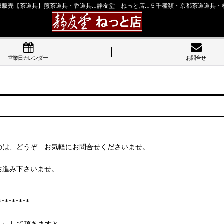
販販売【茶道具】煎茶道具・香道具…静友堂 ねっと店…５千種類・京都茶道道具・
営業日カレンダー
お問合せ
のは、どうぞ お気軽にお問合せくださいませ。
お進み下さいませ。
******
ン」 して頂きますと、