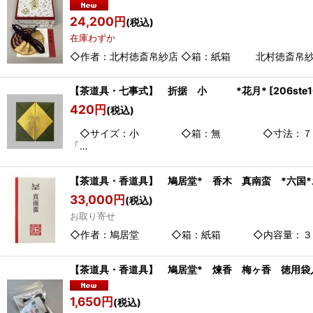
24,200
円
(税込)
在庫わずか
◇作者：北村徳斎帛紗店 ◇箱：紙箱 北村徳斎帛紗店
【茶道具・七事式】 折据 小 *花月*
[
206ste
420
円
(税込)
◇サイズ：小 ◇箱：無 ◇寸
「…
【茶道具・香道具】 鳩居堂* 香木 真南蛮 *六国*
33,000
円
(税込)
お取り寄せ
◇作者：鳩居堂 ◇箱：紙箱 ◇内容量：３ｇ入 
【茶道具・香道具】 鳩居堂* 煉香 梅ヶ香 徳用袋
1,650
円
(税込)