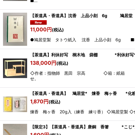
■…
【茶道具・香道具】沈香 上品小刻 6g 鳩居堂 
11,000
円
(税込)
●鳩居堂製 タトウ紙入 沈香 上品小刻 6g ■香
【茶道具】利休好写 桐木地 袋棚 *利休好
138,000
円
(税込)
◇作者：指物師 黒田 宗高 ◇箱：紙箱 ◇組
せ。 
【茶道具・香道具】 鳩居堂* 煉香 梅ヶ香 *化粧
1,870
円
(税込)
煉香 梅ヶ香 20g入（練香 練り香） ◇鳩居堂製 ◇化
【限定3】【茶道具・香道具】唐銅 香箸 *こじ*火
1,600
円