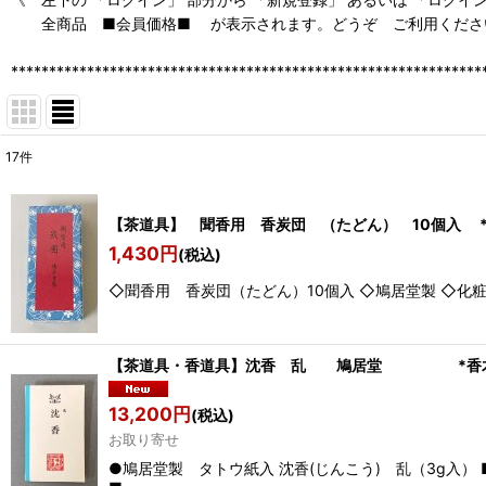
全商品 ■会員価格■ が表示されます。どうぞ ご利用くださ
**************************************************************
17
件
表示数
:
【茶道具】 聞香用 香炭団 （たどん） 10個入 
並び順
:
1,430
円
(税込)
◇聞香用 香炭団（たどん）10個入 ◇鳩居堂製 ◇化粧箱 ◇
【茶道具・香道具】沈香 乱 鳩居堂 *香木*
13,200
円
(税込)
お取り寄せ
●鳩居堂製 タトウ紙入 沈香(じんこう) 乱（3g入