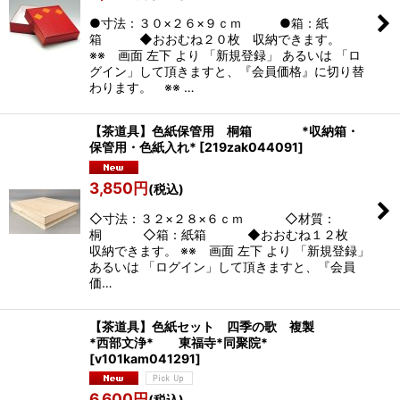
●寸法：３０×２６×９ｃｍ ●箱：紙
箱 ◆おおむね２０枚 収納できます。
※※ 画面 左下 より 「新規登録」 あるいは 「ロ
グイン」して頂きますと、『会員価格』に切り替
わります。 ※※ …
【茶道具】色紙保管用 桐箱 *収納箱・
保管用・色紙入れ*
[
219zak044091
]
3,850
円
(税込)
◇寸法：３２×２８×６ｃｍ ◇材質：
桐 ◇箱：紙箱 ◆おおむね１２枚
収納できます。 ※※ 画面 左下 より 「新規登録」
あるいは 「ログイン」して頂きますと、『会員
価…
【茶道具】色紙セット 四季の歌 複製
*西部文浄* 東福寺*同聚院*
[
v101kam041291
]
6,600
円
(税込)