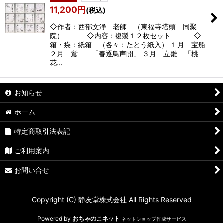
11,200
円
(税込)
◇作者：西部文浄 老師 （東福寺塔頭 同聚
院） ◇内容：複製１２枚セット ◇
箱・袋：紙箱 （各々：たとう紙入） １月 宝船
２月 鴬 「春逐鳥声開」 ３月 立雛 「桃
花…
お知らせ
ホーム
特定商取引法表記
ご利用案内
お問い合せ
Copyright (C) 静友堂株式会社 All Rights Reserved
Powered by
おちゃのこネット
ネットショップ作成サービス