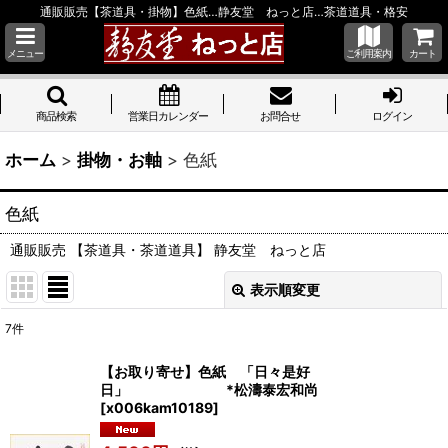
通販販売【茶道具・掛物】色紙…静友堂 ねっと店…茶道道具・格安
メニュー
ご利用案内
カート
商品検索
営業日カレンダー
お問合せ
ログイン
ホーム
>
掛物・お軸
>
色紙
色紙
通販販売 【茶道具・茶道道具】 静友堂 ねっと店
表示順変更
閉じる
7
件
表示数
:
【お取り寄せ】色紙 「日々是好
日」 *松濤泰宏和尚
並び順
:
[
x006kam10189
]