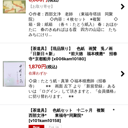
【お取り寄せ】
◇作者：西部文浄 老師 （東福寺塔頭 同聚
院） ◇内容：４枚セット ※複製 ◇
箱・袋：紙箱 （各々：たとう紙入） 春：おほか
たに 春のきぬればはる霞 四方の山辺に たち
みちにけり…
【茶道具】【現品限り】 色紙 画賛 兎ノ画
「日新日々新」 *前大徳 福本積應* 招春
寺*京都船井
[
x006kam10180
]
1,870
円
(税込)
在庫わずか
◇袋：たとう紙・真筆 ◇福本積應師（招春
寺） ※※ 画面 左下 より 「新規登録」 ある
いは 「ログイン」して頂きますと、『会員価格』
に切り替わります。 ※※
【茶道具】 色紙セット 十二ヶ月 複製 *
西部文浄* 東福寺*同聚院*
[
v101kam10158
]