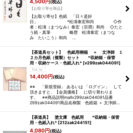
4,500
円
(税込)
絞り込む
【お取り寄せ商品】
【お取り寄せ】色紙 「日々是好
日」 *松濤泰宏和尚 ◇作
者：松濤（まつなみ）泰宏（宗潤）和尚 ◇たと
う紙・真筆 略歴 松濤泰宏（まつな
み たいこう）和尚 …
【茶道具セット】 色紙用桐箱 ＋ 文浄師 １
２カ月色紙（複製）セット *収納箱・保管
用・収納ケース・色紙入れ*
[
v299zak044091
]
14,400
円
(税込)
※※ 「新規登録」 あるいは 「ログイン」 して
頂きますと、【会員価格】 に切り替わりま
す。 ※※商品説明mallv299zak044091品番
299zak044091商品名桐製 色紙箱 ＋ 文浄師…
【茶道具】 塗文庫 色紙用 *収納箱・保管
用・色紙入れ*
[
212zak244151
]
4,080
円
(税込)